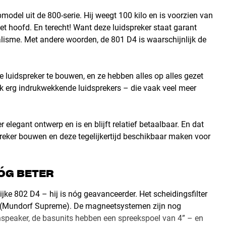
odel uit de 800-serie. Hij weegt 100 kilo en is voorzien van
et hoofd. En terecht! Want deze luidspreker staat garant
isme. Met andere woorden, de 801 D4 is waarschijnlijk de
luidspreker te bouwen, en ze hebben alles op alles gezet
ook erg indrukwekkende luidsprekers – die vaak veel meer
elegant ontwerp en is en blijft relatief betaalbaar. En dat
reker bouwen en deze tegelijkertijd beschikbaar maken voor
ÓG BETER
ijke 802 D4 – hij is nóg geavanceerder. Het scheidingsfilter
n (Mundorf Supreme). De magneetsystemen zijn nog
nspeaker, de basunits hebben een spreekspoel van 4” – en