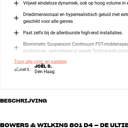
Vrijwel eindeloze dynamiek, ook op hoog volume in 
Driedimensionaal en hyperrealistisch geluid met ext
geschikt voor alle genres
Past zelfs bij de allerduurste high-end installaties.
Biomimetic Suspension Continuum FST-middenspeak
poolschoen, gemonteerd in aparte Turbine-behuizin
Toon alle voor- en nadelen
JOËL S.
Den Haag
BESCHRIJVING
BOWERS & WILKINS 801 D4 – DE ULT