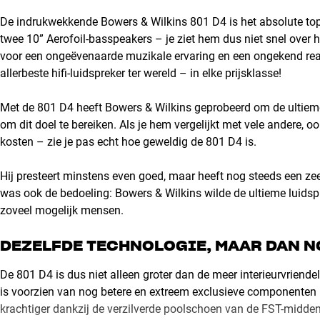
De indrukwekkende Bowers & Wilkins 801 D4 is het absolute topm
twee 10” Aerofoil-basspeakers – je ziet hem dus niet snel over h
voor een ongeëvenaarde muzikale ervaring en een ongekend real
allerbeste hifi-luidspreker ter wereld – in elke prijsklasse!
Met de 801 D4 heeft Bowers & Wilkins geprobeerd om de ultieme 
om dit doel te bereiken. Als je hem vergelijkt met vele andere, 
kosten – zie je pas echt hoe geweldig de 801 D4 is.
Hij presteert minstens even goed, maar heeft nog steeds een zeer 
was ook de bedoeling: Bowers & Wilkins wilde de ultieme luidsp
zoveel mogelijk mensen.
DEZELFDE TECHNOLOGIE, MAAR DAN N
De 801 D4 is dus niet alleen groter dan de meer interieurvriendel
is voorzien van nog betere en extreem exclusieve componente
krachtiger dankzij de verzilverde poolschoen van de FST-midde