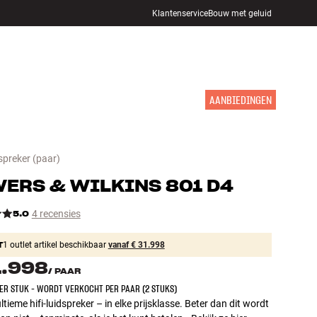
Klantenservice
Bouw met geluid
WINKELS
INLOGGEN
WINKELWAGEN
INSPIRATIE
MERKEN
NIEUW
AANBIEDINGEN
spreker
(paar)
ERS & WILKINS
801 D4
5.0
4 recensies
T
1 outlet artikel beschikbaar
vanaf € 31.998
1.998
/
PAAR
PER STUK - WORDT VERKOCHT PER PAAR (2 STUKS)
ultieme hifi-luidspreker – in elke prijsklasse. Beter dan dit wordt