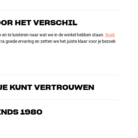
OOR HET VERSCHIL
n en te luisteren naar wat we in de winkel hebben staan.
Boek
ra goede ervaring en zetten we het juiste klaar voor je bezoek
JE KUNT VERTROUWEN
s die de producten door en door kennen en gepassioneerd zijn
ls home cinema. Vertel ons wat je zoekt, dan vinden we samen
INDS 1980
n en budget
ziek, home cinema en tv zijn zorgvuldig geselecteerd en
d voor je portemonnee én het milieu.