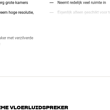
erg grote kamers
Neemt redelijk veel ruimte in
reem hoge resolutie,
Eigenlijk alleen geschikt voor
er met verzilverde
g
IEME VLOERLUIDSPREKER