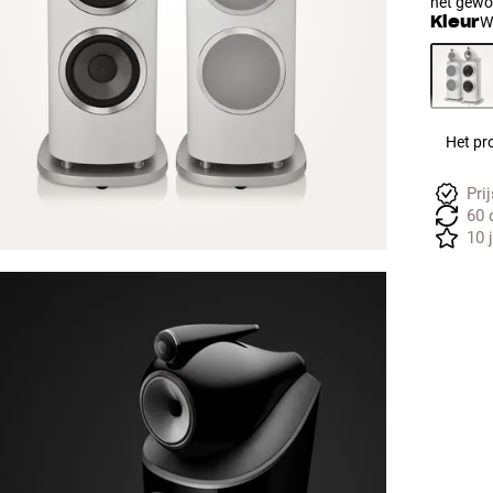
het gewoo
Kleur
W
Het pro
Pri
60 
10 