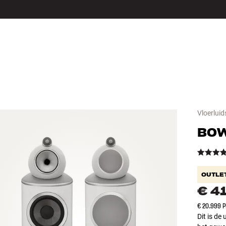
LS
ACCESSOIRES
Vloerluid
BOW
OUTLE
€ 4
€ 20.999 
Dit is de 