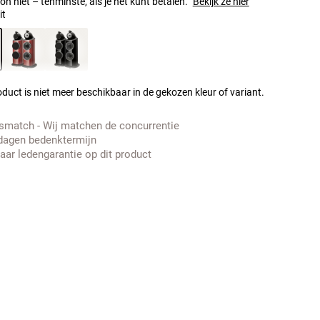
n niet – tenminste, als je het kunt betalen.
Bekijk ze hier
it
duct is niet meer beschikbaar in de gekozen kleur of variant.
jsmatch - Wij matchen de concurrentie
dagen bedenktermijn
jaar ledengarantie op dit product