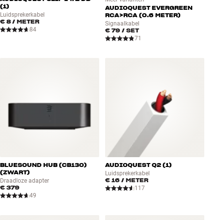
(1)
AUDIOQUEST EVERGREEN
Luidsprekerkabel
RCA>RCA (0.6 METER)
€ 8
/ METER
Signaalkabel
84
€ 79
/ SET
71
BLUESOUND HUB (CB130)
AUDIOQUEST Q2 (1)
(ZWART)
Luidsprekerkabel
€ 16
/ METER
Draadloze adapter
€ 379
117
49