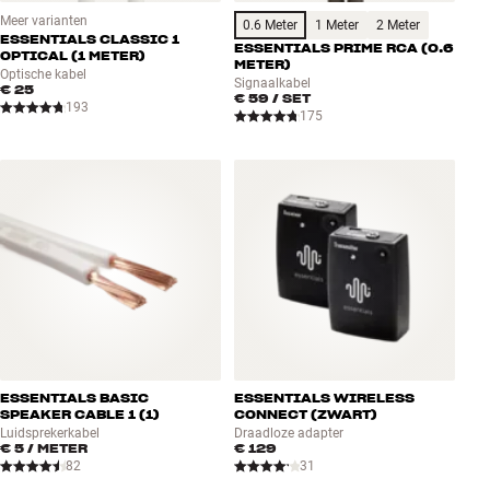
Meer varianten
0.6 Meter
1 Meter
2 Meter
ESSENTIALS CLASSIC 1
ESSENTIALS PRIME RCA (0.6
OPTICAL (1 METER)
METER)
Optische kabel
Signaalkabel
€ 25
€ 59
/ SET
193
175
ESSENTIALS BASIC
ESSENTIALS WIRELESS
SPEAKER CABLE 1 (1)
CONNECT (ZWART)
Luidsprekerkabel
Draadloze adapter
€ 5
/ METER
€ 129
82
31