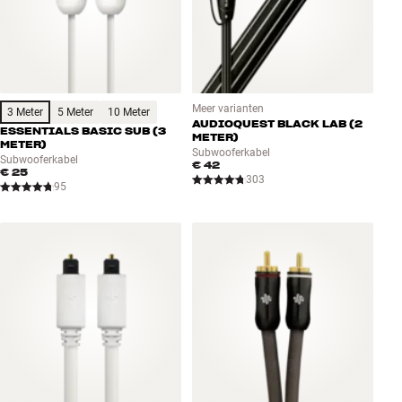
Meer varianten
3 Meter
5 Meter
10 Meter
AUDIOQUEST BLACK LAB (2
ESSENTIALS BASIC SUB (3
METER)
METER)
Subwooferkabel
Subwooferkabel
€ 42
€ 25
303
95