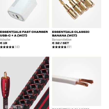
ESSENTIALS FAST CHARGER
ESSENTIALS CLASSIC
USB-C + A (WIT)
BANANA (WIT)
Adapter
Banaanstekker
€ 19
€ 32
/ SET
143
491
HOE KLINKT EEN