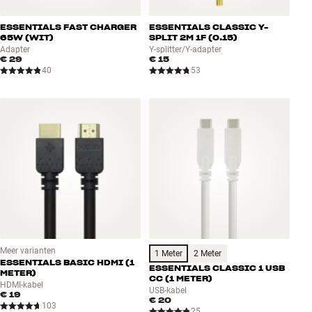
ESSENTIALS FAST CHARGER
ESSENTIALS CLASSIC Y-
65W (WIT)
SPLIT 2M 1F (0.15)
Adapter
Y-splitter/Y-adapter
€ 29
€ 15
40
53
Meer varianten
1 Meter
2 Meter
ESSENTIALS BASIC HDMI (1
ESSENTIALS CLASSIC 1 USB
METER)
CC (1 METER)
HDMI-kabel
USB-kabel
€ 19
€ 20
103
25