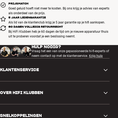
PRIJSMATCH
Goed geluid hoeft niet meer te kosten. Bij ons krijg je advies van experts
als onderdeel van de prijs.
5 JAAR LEDENGARANTIE
Als lid van de klantenclub krijg je 5 jaar garantie op je hifi aankopen.
60 DAGEN VOLLEDIG RETOURRECHT
Bij HiFi Klubben heb je 60 dagen de tijd om je nieuwe apparatuur thuis
uit te proberen voordat je een beslissing neemt.
HULP NODIG?
Vraag het een van onze gepassioneerde hi-fi-experts of
neem contact op met de klantenservice.
Krijg hulp
KLANTENSERVICE
Contactgegevens
OVER HIFI KLUBBEN
Vragen en antwoorden
Ruilen en retourneren
Winkel zoeken
Bestelling herroepen
SNELKOPPELINGEN