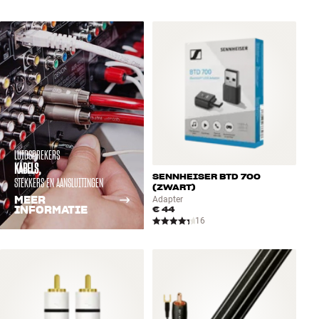
LUIDSPREKERS
KABELS,
SENNHEISER BTD 700
STEKKERS EN AANSLUITINGEN
(ZWART)
MEER
Adapter
INFORMATIE
€ 44
16