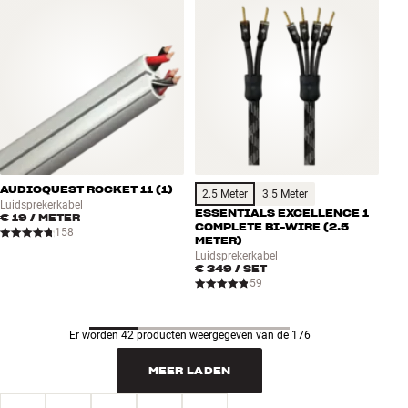
AUDIOQUEST ROCKET 11 (1)
2.5 Meter
3.5 Meter
Luidsprekerkabel
ESSENTIALS EXCELLENCE 1
€ 19
/ METER
COMPLETE BI-WIRE (2.5
158
METER)
Luidsprekerkabel
€ 349
/ SET
59
Er worden 42 producten weergegeven van de 176
MEER LADEN