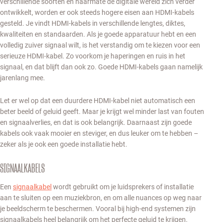
verschillende soorten en naarmate de digitale wereld zich verder
ontwikkelt, worden er ook steeds hogere eisen aan HDMI-kabels
gesteld. Je vindt HDMI-kabels in verschillende lengtes, diktes,
kwaliteiten en standaarden. Als je goede apparatuur hebt en een
volledig zuiver signaal wilt, is het verstandig om te kiezen voor een
serieuze HDMI-kabel. Zo voorkom je haperingen en ruis in het
signaal, en dat blijft dan ook zo. Goede HDMI-kabels gaan namelijk
jarenlang mee.
Let er wel op dat een duurdere HDMI-kabel niet automatisch een
beter beeld of geluid geeft. Maar je krijgt wel minder last van fouten
en signaalverlies, en dat is ook belangrijk. Daarnaast zijn goede
kabels ook vaak mooier en steviger, en dus leuker om te hebben –
zeker als je ook een goede installatie hebt.
SIGNAALKABELS
Een
signaalkabel
wordt gebruikt om je luidsprekers of installatie
aan te sluiten op een muziekbron, en om alle nuances op weg naar
je beeldscherm te beschermen. Vooral bij high-end systemen zijn
signaalkabels heel belangrijk om het perfecte geluid te krijgen.