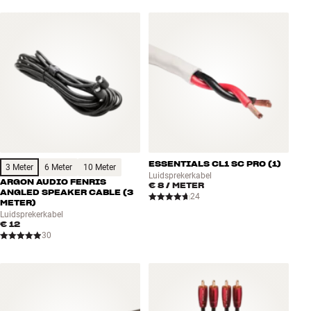
ESSENTIALS CL1 SC PRO (1)
3 Meter
6 Meter
10 Meter
Luidsprekerkabel
ARGON AUDIO FENRIS
€ 8
/ METER
ANGLED SPEAKER CABLE (3
24
METER)
Luidsprekerkabel
€ 12
30