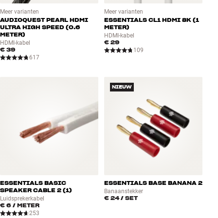
Meer varianten
Meer varianten
AUDIOQUEST PEARL HDMI
ESSENTIALS CL1 HDMI 8K (1
ULTRA HIGH SPEED (0.6
METER)
METER)
HDMI-kabel
€ 29
HDMI-kabel
€ 39
109
617
NIEUW
ESSENTIALS BASIC
ESSENTIALS BASE BANANA 2
SPEAKER CABLE 2 (1)
Banaanstekker
€ 24
/ SET
Luidsprekerkabel
€ 6
/ METER
253