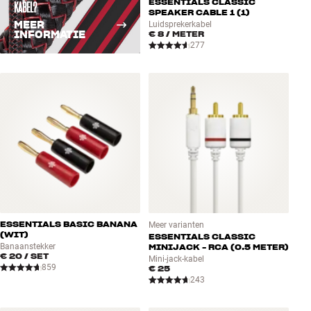
ESSENTIALS CLASSIC
KABEL?
SPEAKER CABLE 1 (1)
MEER
Luidsprekerkabel
INFORMATIE
€ 8
/ METER
277
ESSENTIALS BASIC BANANA
Meer varianten
(WIT)
ESSENTIALS CLASSIC
Banaanstekker
MINIJACK - RCA (0.5 METER)
€ 20
/ SET
Mini-jack-kabel
859
€ 25
243