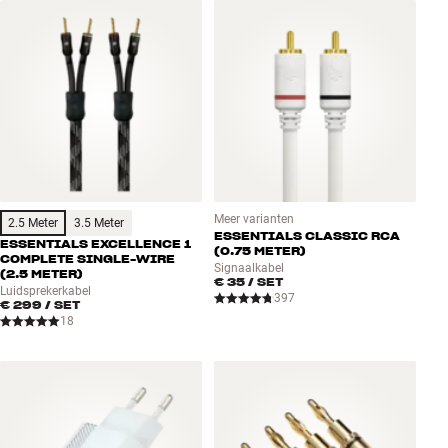
Accessoires
INSPIRATIE
MERKEN
NIEUW
AANBIEDINGEN
Meer varianten
2.5 Meter
3.5 Meter
ESSENTIALS CLASSIC RCA
ESSENTIALS EXCELLENCE 1
(0.75 METER)
COMPLETE SINGLE-WIRE
Signaalkabel
Winkels
(2.5 METER)
€ 35
/ SET
Luidsprekerkabel
Klantenservice
397
€ 299
/ SET
Inloggen
18
Klantenservice
Bouw met geluid