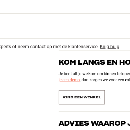
mheid. Lees
hier
meer.
xperts of neem contact op met de klantenservice.
Krijg hulp
201
4.6
KOM LANGS EN H
50
20
Je bent altijd welkom om binnen te lope
je een demo
, dan zorgen we voor een ext
277 recensies
5
1
VIND EEN WINKEL
oogte x diepte)
Sorteer producten op
ADVIES WAAROP 