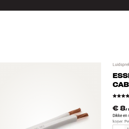
LS
ACCESSOIRES
Luidspre
ESS
CAB
€ 8
/
Dikke en 
koper. Pe