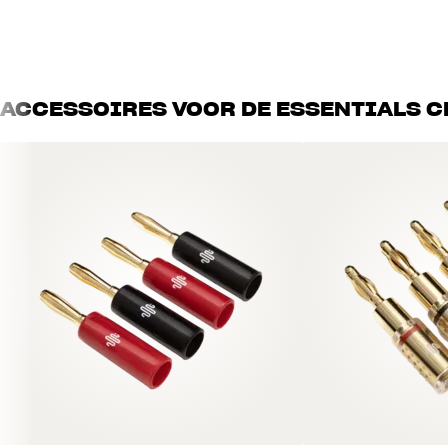
Multicore-luidsprekerkabel
80 geleiders van 99,99% zuurstofvrij koper (OFC)
Isolatie van polyethyleen
Verkrijgbaar per strekkende meter
ACCESSOIRES VOOR DE ESSENTIALS C