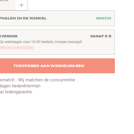
antal
PHALEN IN DE WINKEL
GRATIS
EVERING
VANAF € 5
Op werkdagen voor 16:00 besteld, morgen bezorgd!.
p werkdagen voor 16:00 besteld, morgen bezorgd!
kijk bezorgmethoden
TOEVOEGEN AAN WINKELWAGEN
jsmatch - Wij matchen de concurrentie
dagen bedenktermijn
aar ledengarantie