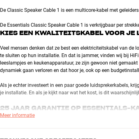
De Classic Speaker Cable 1 is een multicore-kabel met geleiders
De Essentials Classic Speaker Cable 1 is verkrijgbaar per strekk
KIES EEN KWALITEITSKABEL VOOR JE
Veel mensen denken dat ze best een elektriciteitskabel van de 
te sluiten op hun installatie. En dat is jammer, vinden wij bij H
leeslampjes en keukenapparatuur, ze zijn gewoon niet gemaakt o
dynamiek gaan verloren en dat hoor je, ook op een budgetinstall
Als je echter investeert in een paar goede luidsprekerkabels, kri
je installatie. En als je kijkt naar wat het kost, is dit waarschijn
25 JAAR GARANTIE OP ESSENTIALS-K
Meer informatie
Bij HiFi Klubben staan we achter de kwaliteit van onze Essential
bieden wij maar liefst 25 jaar garantie – een duidelijk bewijs da
geluidskwaliteit te leveren en jarenlang mee te gaan. Dit geldt 