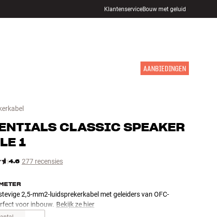
Klantenservice
Bouw met geluid
WINKELS
INLOGGEN
WINKELWAGEN
INSPIRATIE
MERKEN
NIEUW
AANBIEDINGEN
kerkabel
ENTIALS
CLASSIC SPEAKER
LE 1
4.6
277 recensies
METER
stevige 2,5-mm2-luidsprekerkabel met geleiders van OFC-
rfect voor inbouw.
Bekijk ze hier