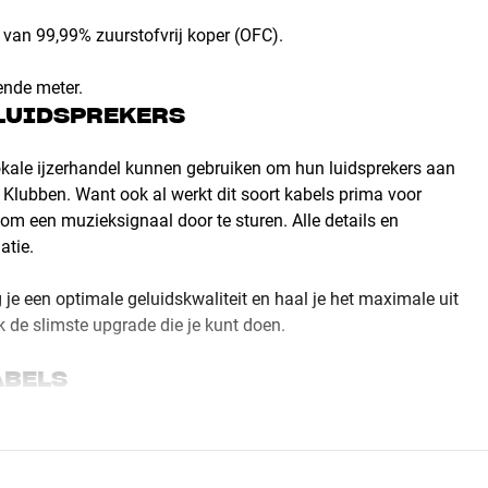
 van 99,99% zuurstofvrij koper (OFC).
ende meter.
 LUIDSPREKERS
lokale ijzerhandel kunnen gebruiken om hun luidsprekers aan
iFi Klubben. Want ook al werkt dit soort kabels prima voor
m een muzieksignaal door te sturen. Alle details en
atie.
jg je een optimale geluidskwaliteit en haal je het maximale uit
lijk de slimste upgrade die je kunt doen.
ABELS
s-kabels in de Classic-, Prime- en Excellence-series. Daarom
t je kabels krijgt die zijn gebouwd om uitstekende
voor zowel signaalkabels, luidsprekerkabels als accessoires,