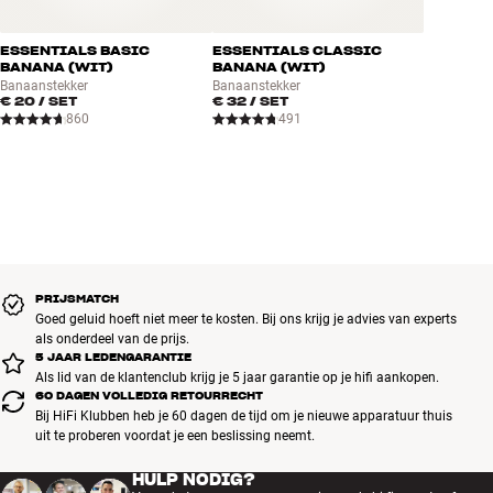
ESSENTIALS BASIC
ESSENTIALS CLASSIC
BANANA (WIT)
BANANA (WIT)
Banaanstekker
Banaanstekker
€ 20
/ SET
€ 32
/ SET
860
491
PRIJSMATCH
Goed geluid hoeft niet meer te kosten. Bij ons krijg je advies van experts
als onderdeel van de prijs.
5 JAAR LEDENGARANTIE
Als lid van de klantenclub krijg je 5 jaar garantie op je hifi aankopen.
60 DAGEN VOLLEDIG RETOURRECHT
Bij HiFi Klubben heb je 60 dagen de tijd om je nieuwe apparatuur thuis
uit te proberen voordat je een beslissing neemt.
HULP NODIG?