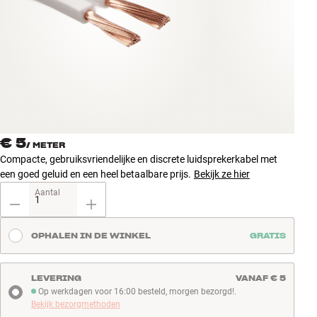
Accessoires
INSPIRATIE
MERKEN
NIEUW
€ 5
/
METER
AANBIEDINGEN
Compacte, gebruiksvriendelijke en discrete luidsprekerkabel met
een goed geluid en een heel betaalbare prijs.
Bekijk ze hier
Winkels
Aantal
Klantenservice
Inloggen
OPHALEN IN DE WINKEL
GRATIS
Klantenservice
Bouw met geluid
LEVERING
VANAF € 5
Op werkdagen voor 16:00 besteld, morgen bezorgd!.
Op werkdagen voor 16:00 besteld, morgen bezorgd!
Bekijk bezorgmethoden