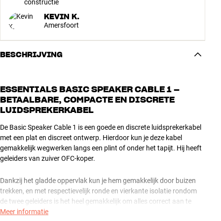
constructie
KEVIN K.
Amersfoort
BESCHRIJVING
ESSENTIALS BASIC SPEAKER CABLE 1 –
BETAALBARE, COMPACTE EN DISCRETE
LUIDSPREKERKABEL
De Basic Speaker Cable 1 is een goede en discrete luidsprekerkabel
met een plat en discreet ontwerp. Hierdoor kun je deze kabel
gemakkelijk wegwerken langs een plint of onder het tapijt. Hij heeft
geleiders van zuiver OFC-koper.
Dankzij het gladde oppervlak kun je hem gemakkelijk door buizen
trekken, en met respectievelijk ronde en vierkante isolatie rondom
de twee geleiders is het heel gemakkelijk om alles correct aan te
sluiten. Een prima oplossing voor zij- en achterluidsprekers, en
Meer informatie