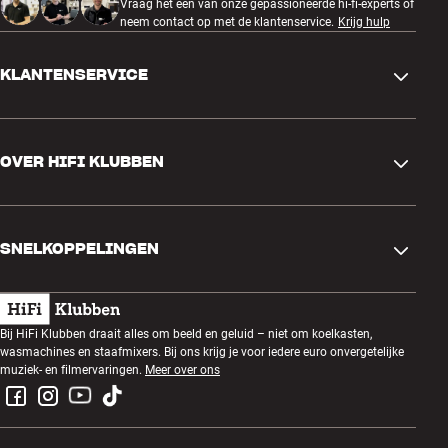
Vraag het een van onze gepassioneerde hi-fi-experts of
neem contact op met de klantenservice.
Krijg hulp
KLANTENSERVICE
Contactgegevens
OVER HIFI KLUBBEN
Vragen en antwoorden
Ruilen en retourneren
Winkel zoeken
Bestelling herroepen
SNELKOPPELINGEN
Over ons
Levering
Klantenclub
Cadeaubonnen
Algemene voorwaarden
Luisteravond
Bij HiFi Klubben draait alles om beeld en geluid – niet om koelkasten,
Bouwen met geluid
wasmachines en staafmixers. Bij ons krijg je voor iedere euro onvergetelijke
Privacybeleid
Prijsvragen
muziek- en filmervaringen.
Meer over ons
Montage en installatie
Werken bij HiFi Klubben
Huur een SOUNDBOKS