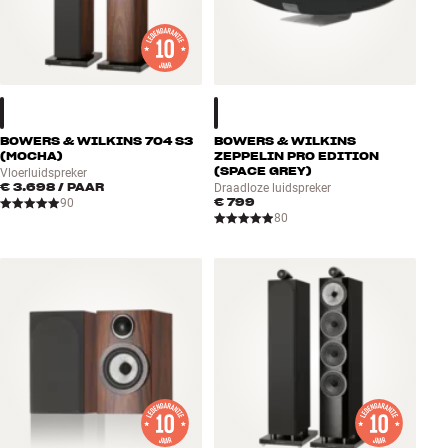
BOWERS & WILKINS 704 S3
BOWERS & WILKINS
(MOCHA)
ZEPPELIN PRO EDITION
(SPACE GREY)
Vloerluidspreker
€ 3.698
/ PAAR
Draadloze luidspreker
€ 799
90
80