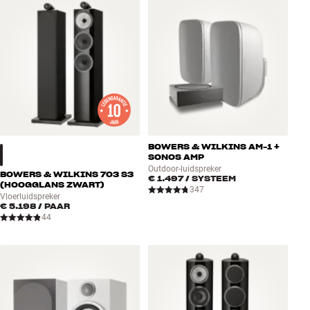
BOWERS & WILKINS AM-1 +
SONOS AMP
Outdoor-luidspreker
BOWERS & WILKINS 703 S3
€ 1.497
/ SYSTEEM
(HOOGGLANS ZWART)
347
Vloerluidspreker
€ 5.198
/ PAAR
44