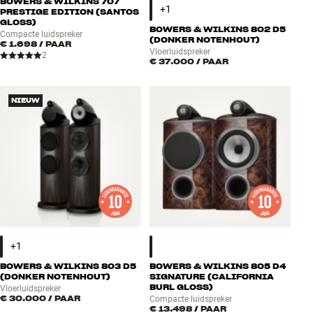
BOWERS & WILKINS 707
PRESTIGE EDITION (SANTOS
GLOSS)
BOWERS & WILKINS 802 D5
Compacte luidspreker
(DONKER NOTENHOUT)
€ 1.698
/ PAAR
Vloerluidspreker
2
€ 37.000
/ PAAR
NIEUW
BOWERS & WILKINS 803 D5
BOWERS & WILKINS 805 D4
(DONKER NOTENHOUT)
SIGNATURE (CALIFORNIA
BURL GLOSS)
Vloerluidspreker
€ 30.000
/ PAAR
Compacte luidspreker
€ 13.498
/ PAAR