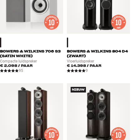
BOWERS & WILKINS 706 S3
BOWERS & WILKINS 804 D4
(SATIN WHITE)
(ZWART)
Compacte luidspreker
Vloerluidspreker
€ 2.098
/ PAAR
€ 14.398
/ PAAR
95
9
NIEUW