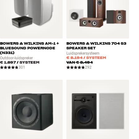
BOWERS & WILKINS AM-1 +
BOWERS & WILKINS 704 S3
BLUESOUND POWERNODE
SPEAKER SET
(N331)
Luidsprekersysteem
€ 8.194
/ SYSTEEM
Outdoor-luidspreker
€ 1.897
/ SYSTEEM
VAN
€ 8.494
301
292