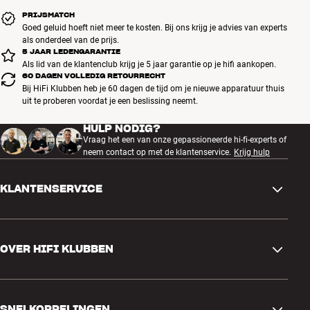
PRIJSMATCH
Goed geluid hoeft niet meer te kosten. Bij ons krijg je advies van experts
als onderdeel van de prijs.
5 JAAR LEDENGARANTIE
Als lid van de klantenclub krijg je 5 jaar garantie op je hifi aankopen.
60 DAGEN VOLLEDIG RETOURRECHT
Bij HiFi Klubben heb je 60 dagen de tijd om je nieuwe apparatuur thuis
uit te proberen voordat je een beslissing neemt.
HULP NODIG?
Vraag het een van onze gepassioneerde hi-fi-experts of
neem contact op met de klantenservice.
Krijg hulp
KLANTENSERVICE
Contactgegevens
OVER HIFI KLUBBEN
Vragen en antwoorden
Ruilen en retourneren
Winkel zoeken
Bestelling herroepen
SNELKOPPELINGEN