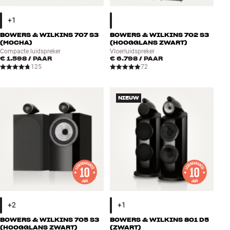
BOWERS & WILKINS 707 S3
BOWERS & WILKINS 702 S3
(MOCHA)
(HOOGGLANS ZWART)
Compacte luidspreker
Vloerluidspreker
€ 1.598
/ PAAR
€ 6.798
/ PAAR
125
72
NIEUW
BOWERS & WILKINS 705 S3
BOWERS & WILKINS 801 D5
(HOOGGLANS ZWART)
(ZWART)