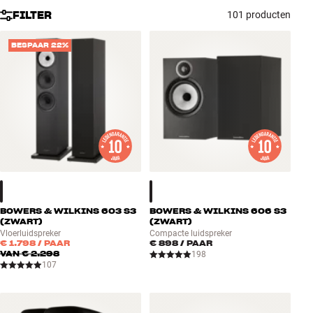
Accessoires
FILTER
101 producten
BESPAAR 22%
INSPIRATIE
MERKEN
NIEUW
AANBIEDINGEN
Winkels
Klantenservice
BOWERS & WILKINS 603 S3
BOWERS & WILKINS 606 S3
Inloggen
(ZWART)
(ZWART)
Klantenservice
Vloerluidspreker
Compacte luidspreker
€ 1.798
/ PAAR
€ 898
/ PAAR
Bouw met geluid
VAN
€ 2.298
198
107