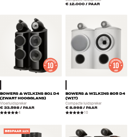
€ 12.000
/ PAAR
BOWERS & WILKINS 801 D4
BOWERS & WILKINS 805 D4
(ZWART HOOGGLANS)
(WIT)
Vloerluidspreker
Compacte luidspreker
€ 33.598
/ PAAR
€ 8.998
/ PAAR
4
10
BESPAAR 11%