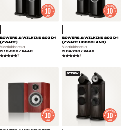
BOWERS & WILKINS 803 D4
BOWERS & WILKINS 802 D4
(ZWART)
(ZWART HOOGGLANS)
Vloerluidspreker
Vloerluidspreker
€ 19.998
/ PAAR
€ 24.798
/ PAAR
7
3
NIEUW