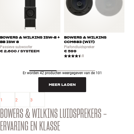
BOWERS & WILKINS ISW-8 +
BOWERS & WILKINS
BB ISW 8
CCM683 (WIT)
Passieve subwoofer
Plafondluidspreker
€ 2.600
/ SYSTEEM
€ 599
8
Er worden 42 producten weergegeven van de 101
MEER LADEN
1
2
3
BOWERS & WILKINS LUIDSPREKERS –
ERVARING EN KLASSE