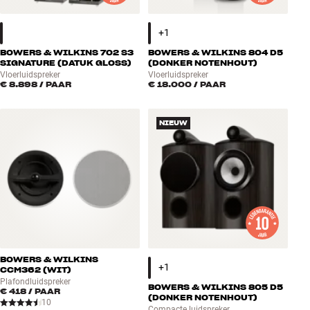
BOWERS & WILKINS 702 S3
BOWERS & WILKINS 804 D5
SIGNATURE (DATUK GLOSS)
(DONKER NOTENHOUT)
Vloerluidspreker
Vloerluidspreker
€ 8.898
/ PAAR
€ 18.000
/ PAAR
NIEUW
BOWERS & WILKINS
CCM362 (WIT)
Plafondluidspreker
BOWERS & WILKINS 805 D5
€ 418
/ PAAR
(DONKER NOTENHOUT)
10
Compacte luidspreker