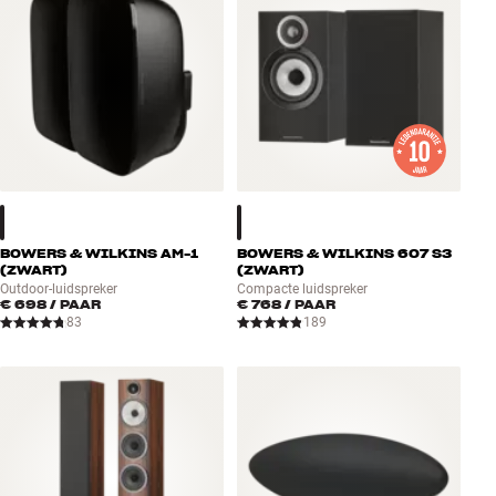
BOWERS & WILKINS AM-1
BOWERS & WILKINS 607 S3
(ZWART)
(ZWART)
Outdoor-luidspreker
Compacte luidspreker
€ 698
/ PAAR
€ 768
/ PAAR
83
189