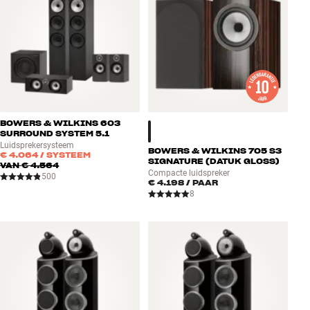
BOWERS & WILKINS 603
SURROUND SYSTEM 5.1
Luidsprekersysteem
BOWERS & WILKINS 705 S3
€ 4.064
/ SYSTEEM
SIGNATURE (DATUK GLOSS)
VAN
€ 4.564
Compacte luidspreker
500
€ 4.198
/ PAAR
8