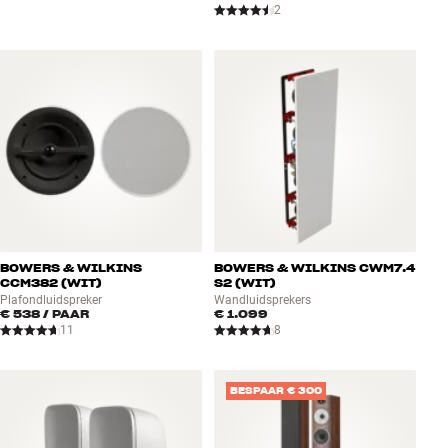
2
BOWERS & WILKINS
BOWERS & WILKINS CWM7.4
CCM382 (WIT)
S2 (WIT)
Plafondluidspreker
Wandluidsprekers
€ 538
/ PAAR
€ 1.099
11
8
BESPAAR € 300