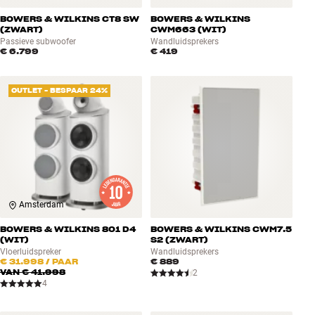
BOWERS & WILKINS CT8 SW
BOWERS & WILKINS
(ZWART)
CWM663 (WIT)
Passieve subwoofer
Wandluidsprekers
€ 6.799
€ 419
OUTLET - BESPAAR 24%
Amsterdam
BOWERS & WILKINS 801 D4
BOWERS & WILKINS CWM7.5
(WIT)
S2 (ZWART)
Vloerluidspreker
Wandluidsprekers
€ 31.998
/ PAAR
€ 889
VAN
€ 41.998
2
4