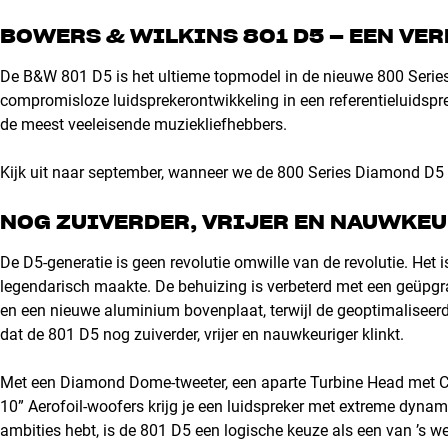
BOWERS & WILKINS 801 D5 – EEN VE
De B&W 801 D5 is het ultieme topmodel in de nieuwe 800 Series
compromisloze luidsprekerontwikkeling in een referentieluidspre
de meest veeleisende muziekliefhebbers.
Kijk uit naar september, wanneer we de 800 Series Diamond D5 of
NOG ZUIVERDER, VRIJER EN NAUWKE
De D5-generatie is geen revolutie omwille van de revolutie. Het i
legendarisch maakte. De behuizing is verbeterd met een geüpg
en een nieuwe aluminium bovenplaat, terwijl de geoptimaliseerde
dat de 801 D5 nog zuiverder, vrijer en nauwkeuriger klinkt.
Met een Diamond Dome-tweeter, een aparte Turbine Head met 
10” Aerofoil-woofers krijg je een luidspreker met extreme dynamie
ambities hebt, is de 801 D5 een logische keuze als een van ’s wer