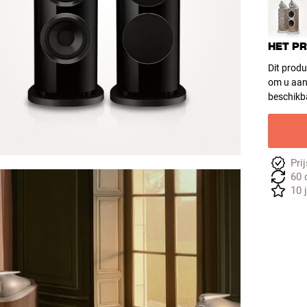
HET P
Dit produ
om u aan
beschikb
Pri
60 
10 