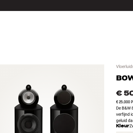
LS
ACCESSOIRES
Vloerluid
BOW
€ 5
€ 25.000 
De B&W 8
verfijnd 
geluid d
Kleur
Z