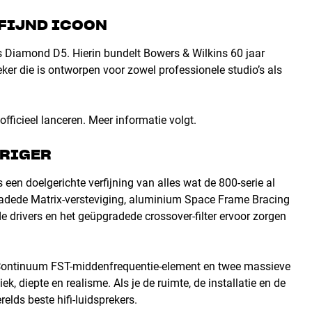
RFIJND ICOON
 Diamond D5. Hierin bundelt Bowers & Wilkins 60 jaar
ker die is ontworpen voor zowel professionele studio’s als
ficieel lanceren. Meer informatie volgt.
URIGER
s een doelgerichte verfijning van alles wat de 800-serie al
radede Matrix-versteviging, aluminium Space Frame Bracing
 drivers en het geüpgradede crossover-filter ervoor zorgen
Continuum FST-middenfrequentie-element en twee massieve
k, diepte en realisme. Als je de ruimte, de installatie en de
elds beste hifi-luidsprekers.