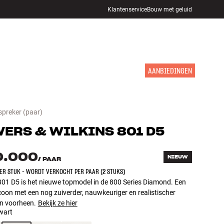
Klantenservice
Bouw met geluid
WINKELS
INLOGGEN
WINKELWAGEN
INSPIRATIE
MERKEN
NIEUW
AANBIEDINGEN
spreker
(paar)
ERS & WILKINS
801 D5
0.000
NIEUW
/
PAAR
PER STUK - WORDT VERKOCHT PER PAAR (2 STUKS)
01 D5 is het nieuwe topmodel in de 800 Series Diamond. Een
icoon met een nog zuiverder, nauwkeuriger en realistischer
an voorheen.
Bekijk ze hier
wart