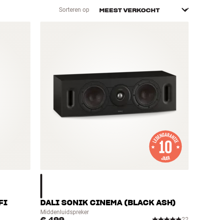
Sorteren op
FI
DALI SONIK CINEMA (BLACK ASH)
Middenluidspreker
22