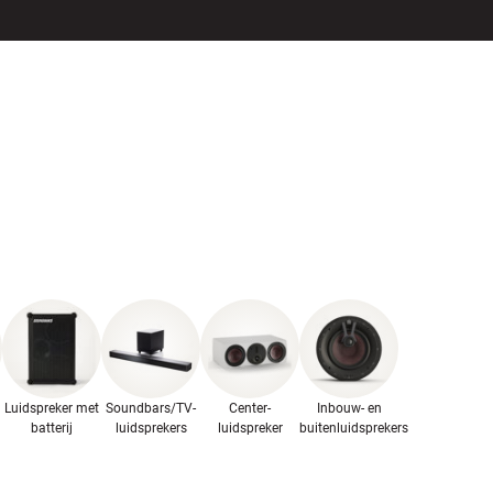
LS
ACCESSOIRES
Luidspreker met
Soundbars/TV-
Center-
Inbouw- en
batterij
luidsprekers
luidspreker
buitenluidsprekers