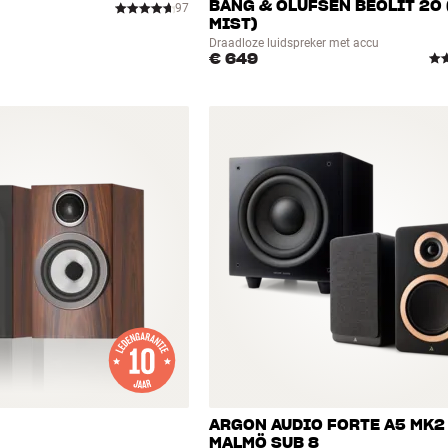
BANG & OLUFSEN BEOLIT 20 
97
MIST)
Draadloze luidspreker met accu
€ 649
ARGON AUDIO FORTE A5 MK2
MALMÖ SUB 8