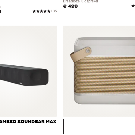
Draadloze luidspreker
€ 499
r
R
185
 AMBEO SOUNDBAR MAX