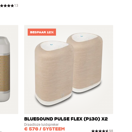
13
BESPAAR 12%
BLUESOUND PULSE FLEX (P130) X2
Draadloze luidspreker
€ 576
/ SYSTEEM
98