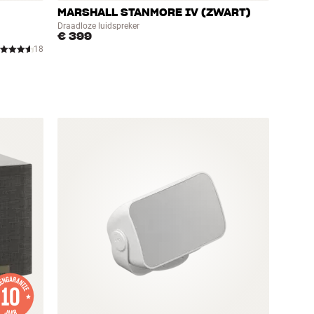
MARSHALL STANMORE IV (ZWART)
Draadloze luidspreker
€ 399
18