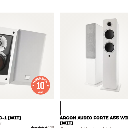
C-1 (WIT)
ARGON AUDIO FORTE A55 WI
(WIT)
r
125