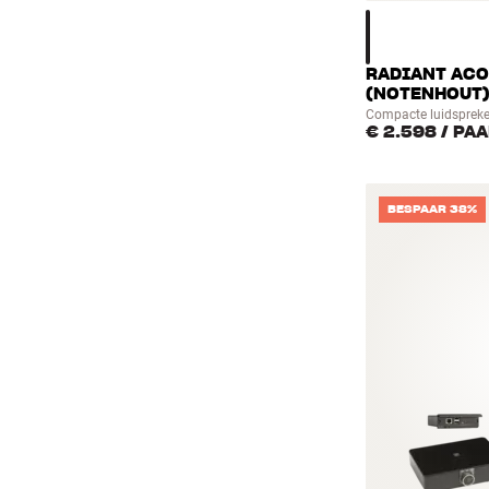
RADIANT ACO
(NOTENHOUT
Compacte luidspreke
€ 2.598
/ PA
BESPAAR 38%