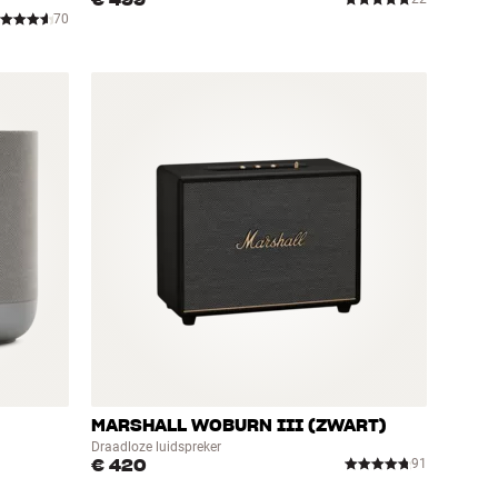
€ 499
70
MARSHALL WOBURN III (ZWART)
Draadloze luidspreker
€ 420
91