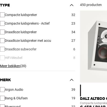
450 producten
TYPE
Compacte luidspreker
32
Compacte luidsprekers - Actief
23
Draadloze luidspreker
34
Draadloze luidspreker met accu
27
Draadloze subwoofer
6
HiFi-Meubel
8
Meer bekijken
(
20
)
MERK
Argon Audio
39
Bang & Olufsen
19
DALI ALTECO 
Compacte luidspreke
Bluesound
22