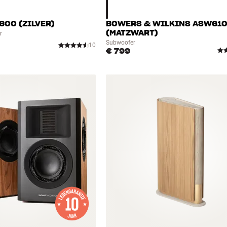
600 (ZILVER)
BOWERS & WILKINS ASW61
(MATZWART)
r
Subwoofer
10
€ 799