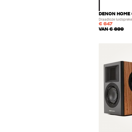
DENON HOME 
Draadloze luidspreke
€ 647
VAN
€ 699