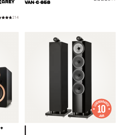
(GREY
VAN
€ 658
214
 +