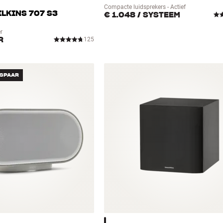
Compacte luidsprekers - Actief
LKINS 707 S3
€ 1.048
/ SYSTEEM
r
R
125
ESPAAR