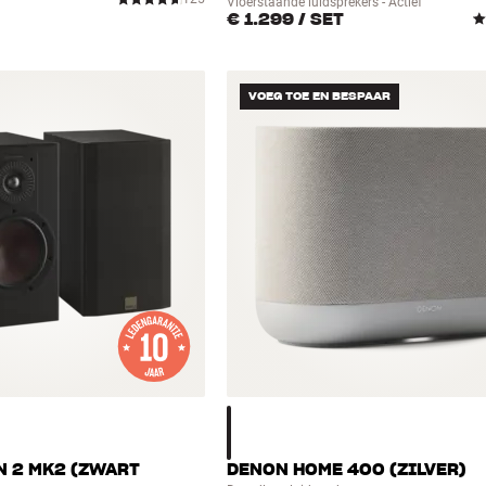
Vloerstaande luidsprekers - Actief
€ 1.299
/ SET
VOEG TOE EN BESPAAR
N 2 MK2 (ZWART
DENON HOME 400 (ZILVER)