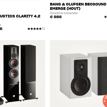
BANG & OLUFSEN BEOSOUND
EMERGE (HOUT)
Draadloze luidspreker
USTICS CLARITY 4.2
€ 986
)
r
AR
32