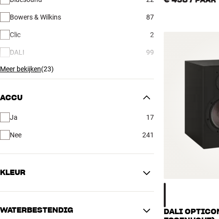
€ 458
/ PAAR
Bowers & Wilkins
87
Clic
2
DALI
99
Meer bekijken
(
23
)
ACCU
Ja
17
Nee
241
KLEUR
Beige
6
WATERBESTENDIG
Blauw
12
DALI OPTICO