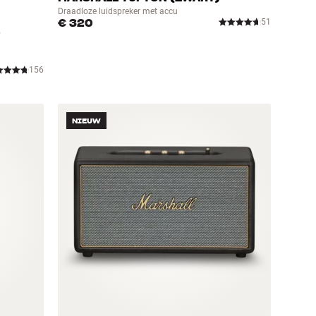
Draadloze luidspreker met accu
€ 320
51
0
156
NIEUW