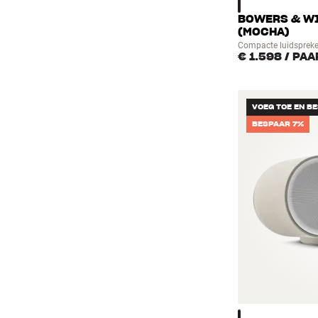
BOWERS & WI
(MOCHA)
Compacte luidspreke
€ 1.598
/ PAA
VOEG TOE EN B
BESPAAR 7%