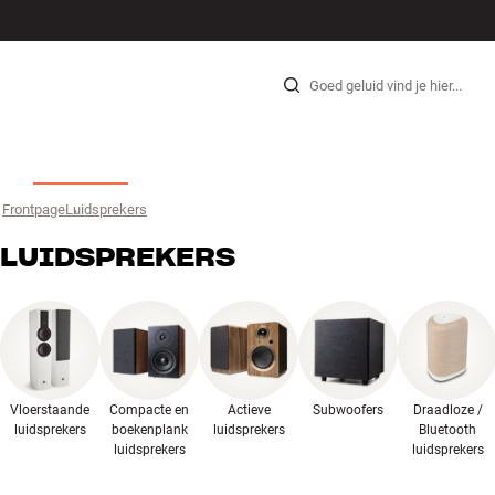
HI-FI
LUIDSPREKERS
PLATENSPELER
KOPTELEFOONS
SURROUND
TV
SYSTEEM
KABE
Skip to content
Frontpage
Luidsprekers
›
LUIDSPREKERS
Vloerstaande
Compacte en
Actieve
Subwoofers
Draadloze /
luidsprekers
boekenplank
luidsprekers
Bluetooth
luidsprekers
luidsprekers