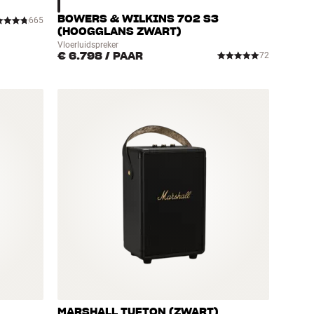
BOWERS & WILKINS 702 S3
665
(HOOGGLANS ZWART)
Vloerluidspreker
€ 6.798
/ PAAR
72
MARSHALL TUFTON (ZWART)