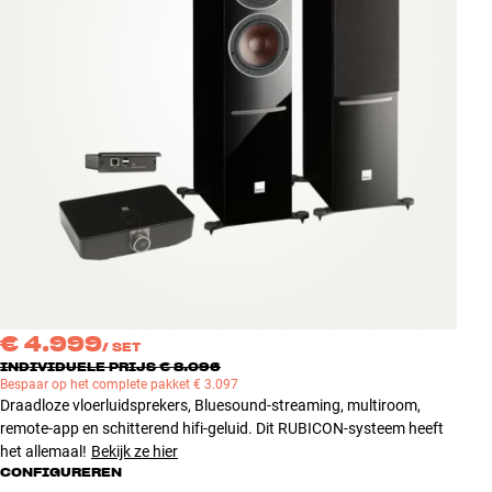
Accessoires
INSPIRATIE
MERKEN
NIEUW
AANBIEDINGEN
Winkels
Klantenservice
€ 4.999
Inloggen
/
SET
INDIVIDUELE PRIJS € 8.096
Klantenservice
Bespaar op het complete pakket € 3.097
Bouw met geluid
Draadloze vloerluidsprekers, Bluesound-streaming, multiroom,
remote-app en schitterend hifi-geluid. Dit RUBICON-systeem heeft
het allemaal!
Bekijk ze hier
CONFIGUREREN