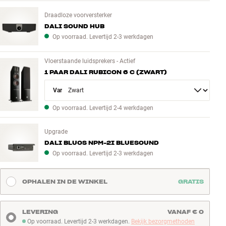
Draadloze voorversterker
DALI SOUND HUB
Op voorraad. Levertijd 2-3 werkdagen
Vloerstaande luidsprekers - Actief
1 PAAR DALI RUBICON 6 C (ZWART)
Variant
Op voorraad. Levertijd 2-4 werkdagen
Upgrade
DALI BLUOS NPM-2I BLUESOUND
Op voorraad. Levertijd 2-3 werkdagen
OPHALEN IN DE WINKEL
GRATIS
LEVERING
VANAF € 0
Op voorraad. Levertijd 2-3 werkdagen.
Bekijk bezorgmethoden
Op voorraad. Levertijd 2-3 werkdagen