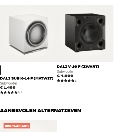
DALI V-16 F (ZWART)
Subwoofer
€ 4.999
DALI SUB K-14 F (MATWIT)
2
Subwoofer
€ 1.499
43
AANBEVOLEN ALTERNATIEVEN
BESPAAR 45%