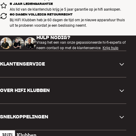
5 JAAR LEDENGARANTIE
Als lid van de klantenclub krijg je 5 jaar garantie op je hifi aankopen.
60 DAGEN VOLLEDIG RETOURRECHT
Bij HiFi Klubben heb je 60 dagen de tijd om je nieuwe apparatuur thuis
uit te proberen voordat je een beslissing neemt.
HULP NODIG?
Vraag het een van onze gepassioneerde hi-fi-experts of
neem contact op met de klantenservice.
Krijg hulp
KLANTENSERVICE
Contactgegevens
OVER HIFI KLUBBEN
Vragen en antwoorden
Ruilen en retourneren
Winkel zoeken
Bestelling herroepen
SNELKOPPELINGEN
Over ons
Levering
Klantenclub
Cadeaubonnen