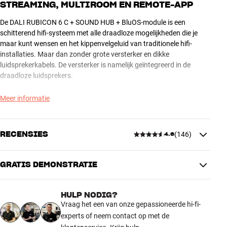
STREAMING, MULTIROOM EN REMOTE-APP
De DALI RUBICON 6 C + SOUND HUB + BluOS-module is een
schitterend hifi-systeem met alle draadloze mogelijkheden die je
maar kunt wensen en het kippenvelgeluid van traditionele hifi-
installaties. Maar dan zonder grote versterker en dikke
luidsprekerkabels. De versterker is namelijk geïntegreerd in de
draadloze luidsprekers.
Via de slimme Bluesound-module combineer je de voordelen van
Meer informatie
een traditioneel stereosysteem met de onuitputtelijke
mogelijkheden van streaming. En dat zonder compromissen op het
gebied van geluidskwaliteit. Met Bluesound en RUBICON krijg je
RECENSIES
(
146
)
4.6
namelijk een geluidskwaliteit die nog beter is dan een CD – helemaal
draadloos!
GRATIS DEMONSTRATIE
4.6
Het ontwerp is eenvoudig en stijlvol. De elegante luidsprekerdoek
van de RUBICON 6 C heeft een exclusieve, moderne uitstraling,
HULP NODIG?
waardoor hij heel goed past in je interieur. Als je goed geluid en een
146 recensies
Vraag het een van onze gepassioneerde hi-fi-
elegant interieur belangrijk vindt, dan is RUBICON de oplossing voor
experts of neem contact op met de
jou. Maar dat is nog niet alles!