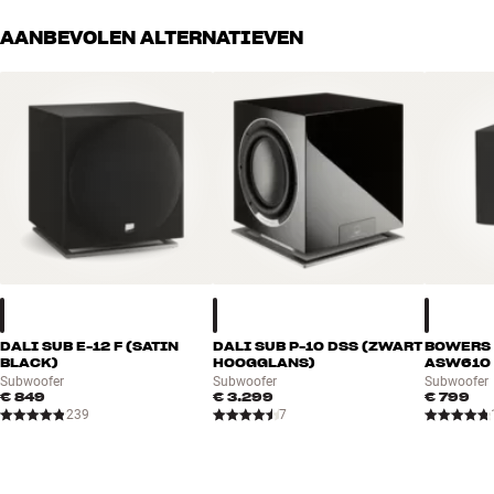
AANBEVOLEN ALTERNATIEVEN
DALI SUB E-12 F (SATIN
DALI SUB P-10 DSS (ZWART
BOWERS 
BLACK)
HOOGGLANS)
ASW610 
Subwoofer
Subwoofer
Subwoofer
€ 849
€ 3.299
€ 799
239
7