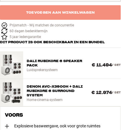
TOEVOEGEN AAN WINKELWAGEN
Prijsmatch - Wij matchen de concurrentie
60 dagen bedenktermijn
5 jaar ledengarantie
DIT PRODUCT IS OOK BESCHIKBAAR IN EEN BUNDEL
DALI RUBIKORE 6 SPEAKER
€ 11.494
PACK
/
SET
Luidsprekersysteem
DENON AVC-X3900H + DALI
RUBIKORE 6 SURROUND
€ 12.974
/
SET
SYSTEM
Home-cinema-systeem
VOORS
Explosieve basweergave, ook voor grote ruimtes