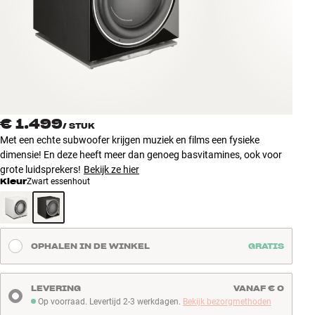
Accessoires
INSPIRATIE
MERKEN
NIEUW
€ 1.499
/
STUK
Met een echte subwoofer krijgen muziek en films een fysieke
AANBIEDINGEN
dimensie! En deze heeft meer dan genoeg basvitamines, ook voor
grote luidsprekers!
Bekijk ze hier
Kleur
Zwart essenhout
Winkels
Klantenservice
Inloggen
Klantenservice
OPHALEN IN DE WINKEL
GRATIS
Bouw met geluid
LEVERING
VANAF € 0
Op voorraad. Levertijd 2-3 werkdagen.
Bekijk bezorgmethoden
Op voorraad. Levertijd 2-3 werkdagen