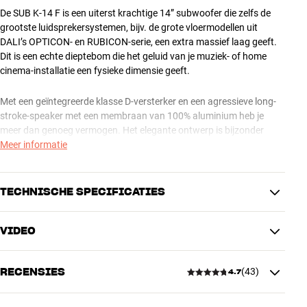
De SUB K-14 F is een uiterst krachtige 14” subwoofer die zelfs de
grootste luidsprekersystemen, bijv. de grote vloermodellen uit
DALI’s OPTICON- en RUBICON-serie, een extra massief laag geeft.
Dit is een echte dieptebom die het geluid van je muziek- of home
cinema-installatie een fysieke dimensie geeft.
Met een geïntegreerde klasse D-versterker en een agressieve long-
stroke-speaker met een membraan van 100% aluminium heb je
meer dan genoeg vermogen. Het elegante ontwerp is bijzonder
compact voor een 14”-speaker!
Meer informatie
PERFECT VOOR MUZIEK EN FILMS
TECHNISCHE SPECIFICATIES
De SUB K-14 F is ontwikkeld voor zowel films als muziek. Dat wil
zeggen dat hij nauwkeurig en krachtig tegelijk moet zijn – hij levert
dan ook geen zinloos laag gebrom, maar geeft de lagere octaven zo
VIDEO
goed weer dat ze opgaan in de rest van het geluid, zodat je er met je
AANSLUITINGEN
hele lichaam van kunt genieten.
Audio-ingang
RCA (analoog), LFE
RECENSIES
(
43
)
4.7
Als de SUB K-14 F goed is geplaatst en ingesteld, kun je fysiek
PRESTATIES
genieten van basgitaren, drums en filmexplosies, en dat met echte