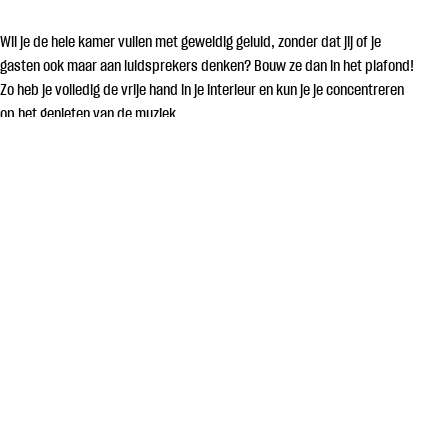
Wil je de hele kamer vullen met geweldig geluid, zonder dat jij of je
gasten ook maar aan luidsprekers denken? Bouw ze dan in het plafond!
Zo heb je volledig de vrije hand in je interieur en kun je je concentreren
op het genieten van de muziek.
Plafondluidsprekers zijn bijzonder geschikt voor gelijkmatige
achtergrondmuziek in zowel kleine als grote ruimtes. De
geluidskwaliteit kan heel goed zijn, en plafondluidsprekers zijn
perfect om de sfeer te verhogen met fijne ritmes terwijl je in de
keuken het eten klaarmaakt en het daarna samen met vrienden in
de eetkamer opeet. Badkamer, slaapkamer en thuiskantoor zijn
andere voor de hand liggende ruimtes, en je kunt
plafondluidsprekers ook gebruiken als discrete surround-
luidsprekers in je thuisbioscoop.
Met plafondluidsprekers heb je de vrijheid om de ruimte precies zo
in te richten als jij wilt. Houd er echter rekening mee dat
muurluidsprekers een authentieker en gedetailleerder hifi-geluid
geven, dus in de ruimte waar je vanaf je vaste plek op de bank van