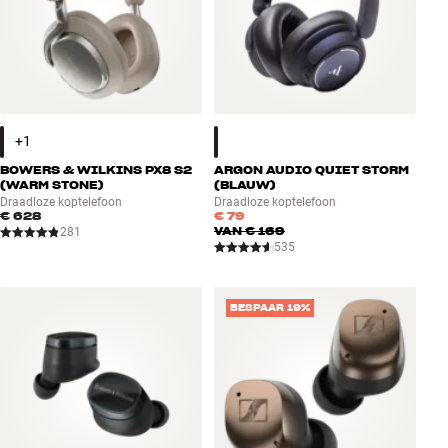
BOWERS & WILKINS PX8 S2
ARGON AUDIO QUIET STORM
(WARM STONE)
(BLAUW)
Draadloze koptelefoon
Draadloze koptelefoon
€ 628
€ 79
VAN
€ 169
281
535
BESPAAR 19%