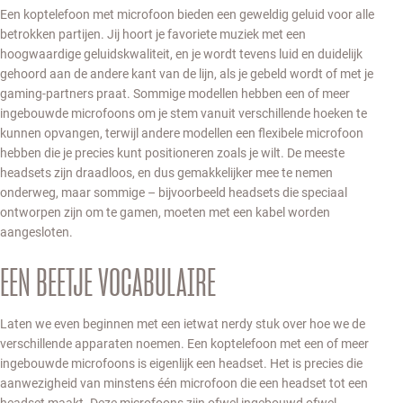
Een koptelefoon met microfoon bieden een geweldig geluid voor alle
betrokken partijen. Jij hoort je favoriete muziek met een
hoogwaardige geluidskwaliteit, en je wordt tevens luid en duidelijk
gehoord aan de andere kant van de lijn, als je gebeld wordt of met je
gaming-partners praat. Sommige modellen hebben een of meer
ingebouwde microfoons om je stem vanuit verschillende hoeken te
kunnen opvangen, terwijl andere modellen een flexibele microfoon
hebben die je precies kunt positioneren zoals je wilt. De meeste
headsets zijn draadloos, en dus gemakkelijker mee te nemen
onderweg, maar sommige – bijvoorbeeld headsets die speciaal
ontworpen zijn om te gamen, moeten met een kabel worden
aangesloten.
EEN BEETJE VOCABULAIRE
Laten we even beginnen met een ietwat nerdy stuk over hoe we de
verschillende apparaten noemen. Een koptelefoon met een of meer
ingebouwde microfoons is eigenlijk een headset. Het is precies die
aanwezigheid van minstens één microfoon die een headset tot een
headset maakt. Deze microfoons zijn ofwel ingebouwd ofwel