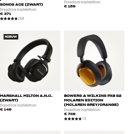
Draadloze koptelefoon
SONOS ACE (ZWART)
€ 159
Draadloze koptelefoon
€ 371
208
NIEUW
MARSHALL MILTON A.N.C.
BOWERS & WILKINS PX8 S2
(ZWART)
MCLAREN EDITION
(MCLAREN GREY/ORANGE)
Draadloze koptelefoon
€ 149
Draadloze koptelefoon
€ 749
13