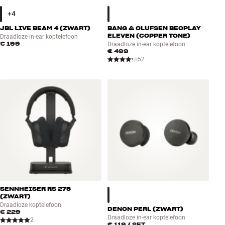
JBL LIVE BEAM 4 (ZWART)
BANG & OLUFSEN BEOPLAY
ELEVEN (COPPER TONE)
Draadloze in-ear koptelefoon
€ 199
Draadloze in-ear koptelefoon
€ 499
52
SENNHEISER RS 275
(ZWART)
Draadloze koptelefoon
DENON PERL (ZWART)
€ 229
Draadloze in-ear koptelefoon
2
€ 119
/ SET