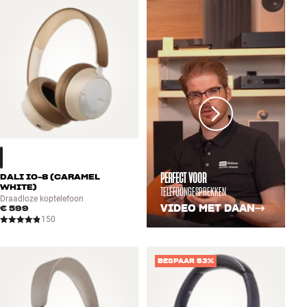
Accessoires
INSPIRATIE
MERKEN
NIEUW
AANBIEDINGEN
PERFECT VOOR
DALI IO-8 (CARAMEL
Winkels
WHITE)
TELEFOONGESPREKKEN
Draadloze koptelefoon
Klantenservice
VIDEO MET DAAN
€ 599
Inloggen
150
Klantenservice
Bouw met geluid
BESPAAR 53%