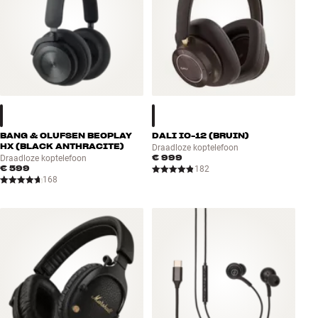
BANG & OLUFSEN BEOPLAY
DALI IO-12 (BRUIN)
HX (BLACK ANTHRACITE)
Draadloze koptelefoon
€ 999
Draadloze koptelefoon
€ 599
182
168