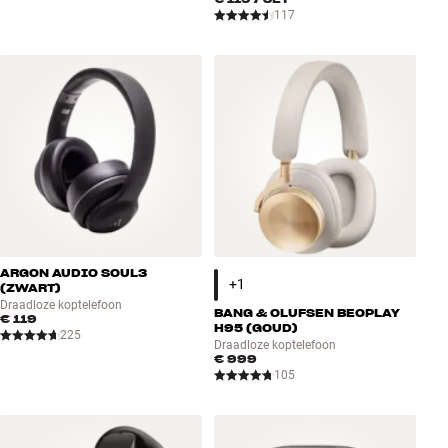
117
ARGON AUDIO SOUL3
(ZWART)
Draadloze koptelefoon
BANG & OLUFSEN BEOPLAY
€ 119
H95 (GOUD)
225
Draadloze koptelefoon
€ 999
105