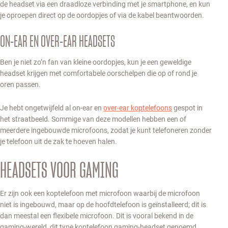
de headset via een draadloze verbinding met je smartphone, en kun
je oproepen direct op de oordopjes of via de kabel beantwoorden.
ON-EAR EN OVER-EAR HEADSETS
Ben je niet zo’n fan van kleine oordopjes, kun je een geweldige
headset krijgen met comfortabele oorschelpen die op of rond je
oren passen.
Je hebt ongetwijfeld al on-ear en
over-ear koptelefoons
gespot in
het straatbeeld. Sommige van deze modellen hebben een of
meerdere ingebouwde microfoons, zodat je kunt telefoneren zonder
je telefoon uit de zak te hoeven halen.
HEADSETS VOOR GAMING
Er zijn ook een koptelefoon met microfoon waarbij de microfoon
niet is ingebouwd, maar op de hoofdtelefoon is geïnstalleerd; dit is
dan meestal een flexibele microfoon. Dit is vooral bekend in de
gaming-wereld, dit type koptelefoon gaming-headset genoemd