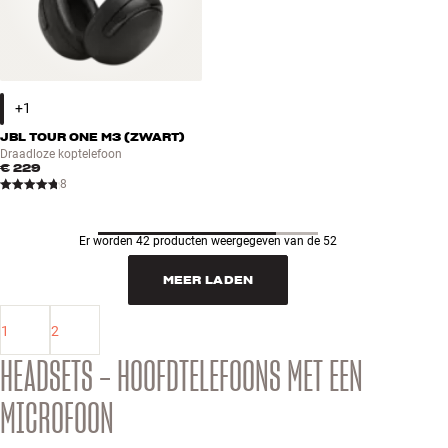
JBL TOUR ONE M3 (ZWART)
Draadloze koptelefoon
€ 229
8
Er worden 42 producten weergegeven van de 52
MEER LADEN
1
2
HEADSETS – HOOFDTELEFOONS MET EEN
MICROFOON