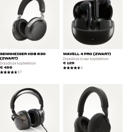
SENNHEISER HDB 630
WAVELL 4 PRO (ZWART)
(ZWART)
Draadloze in-ear koptelefoon
€ 129
Draadloze koptelefoon
€ 499
6
87