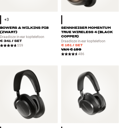
BOWERS & WILKINS PI8
SENNHEISER MOMENTUM
(ZWART)
TRUE WIRELESS 4 (BLACK
COPPER)
Draadloze in-ear koptelefoon
€ 341
/ SET
Draadloze in-ear koptelefoon
€ 161
/ SET
559
VAN
€ 199
486