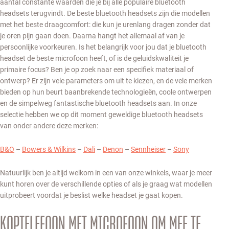
aantal constante waarden die je bij alle populaire bluetooth
headsets terugvindt. De beste bluetooth headsets zijn die modellen
met het beste draagcomfort: die kun je urenlang dragen zonder dat
je oren pijn gaan doen. Daarna hangt het allemaal af van je
persoonlijke voorkeuren. Is het belangrijk voor jou dat je bluetooth
headset de beste microfoon heeft, of is de geluidskwaliteit je
primaire focus? Ben je op zoek naar een specifiek materiaal of
ontwerp? Er zijn vele parameters om uit te kiezen, en de vele merken
bieden op hun beurt baanbrekende technologieën, coole ontwerpen
en de simpelweg fantastische bluetooth headsets aan. In onze
selectie hebben we op dit moment geweldige bluetooth headsets
van onder andere deze merken:
B&O
–
Bowers & Wilkins
–
Dali
–
Denon
–
Sennheiser
–
Sony
Natuurlijk ben je altijd welkom in een van onze winkels, waar je meer
kunt horen over de verschillende opties of als je graag wat modellen
uitprobeert voordat je beslist welke headset je gaat kopen.
KOPTELEFOON MET MICROFOON OM MEE TE