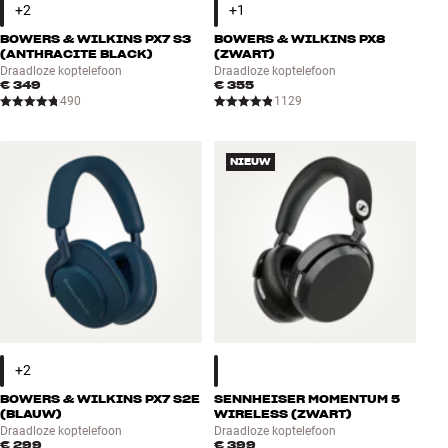
BOWERS & WILKINS PX7 S3
BOWERS & WILKINS PX8
(ANTHRACITE BLACK)
(ZWART)
Draadloze koptelefoon
Draadloze koptelefoon
€ 349
€ 355
490
1129
NIEUW
BOWERS & WILKINS PX7 S2E
SENNHEISER MOMENTUM 5
(BLAUW)
WIRELESS (ZWART)
Draadloze koptelefoon
Draadloze koptelefoon
€ 299
€ 399