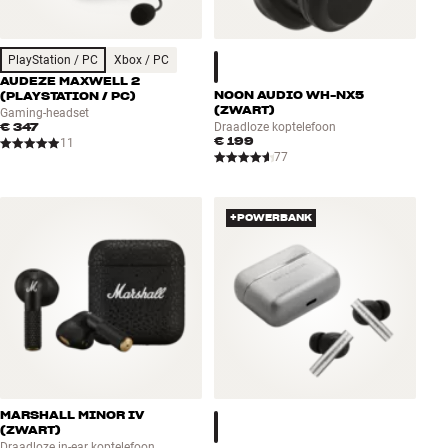
PlayStation / PC
Xbox / PC
AUDEZE MAXWELL 2
NOON AUDIO WH-NX5
(PLAYSTATION / PC)
(ZWART)
Gaming-headset
€ 347
Draadloze koptelefoon
€ 199
11
77
+POWERBANK
MARSHALL MINOR IV
(ZWART)
Draadloze in-ear koptelefoon