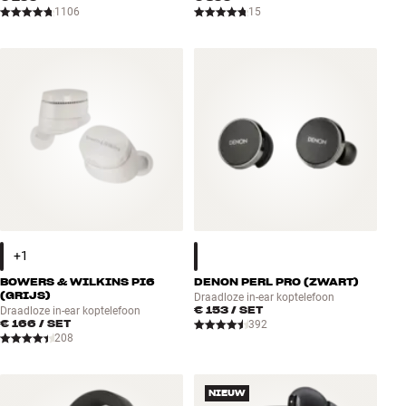
1106
15
BOWERS & WILKINS PI6
DENON PERL PRO (ZWART)
(GRIJS)
Draadloze in-ear koptelefoon
€ 153
/ SET
Draadloze in-ear koptelefoon
€ 166
/ SET
392
208
NIEUW