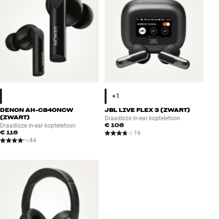
DENON AH-C840NCW
JBL LIVE FLEX 3 (ZWART)
(ZWART)
Draadloze in-ear koptelefoon
€ 106
Draadloze in-ear koptelefoon
€ 116
16
44