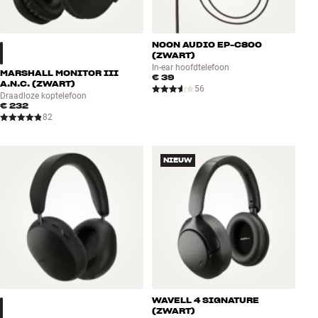
NOON AUDIO EP-C800
(ZWART)
In-ear hoofdtelefoon
MARSHALL MONITOR III
€ 39
A.N.C. (ZWART)
56
Draadloze koptelefoon
€ 232
82
NIEUW
WAVELL 4 SIGNATURE
(ZWART)