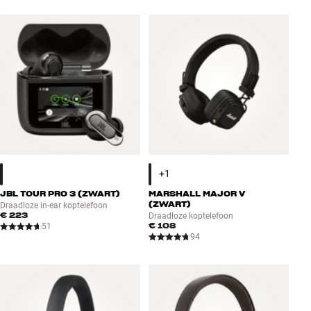
JBL TOUR PRO 3 (ZWART)
MARSHALL MAJOR V
(ZWART)
Draadloze in-ear koptelefoon
€ 223
Draadloze koptelefoon
€ 108
51
94