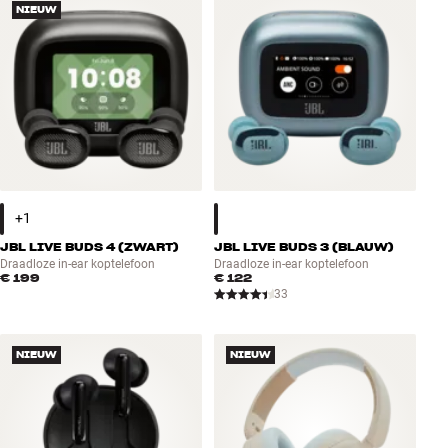
NIEUW
JBL LIVE BUDS 4 (ZWART)
JBL LIVE BUDS 3 (BLAUW)
Draadloze in-ear koptelefoon
Draadloze in-ear koptelefoon
€ 199
€ 122
33
NIEUW
NIEUW