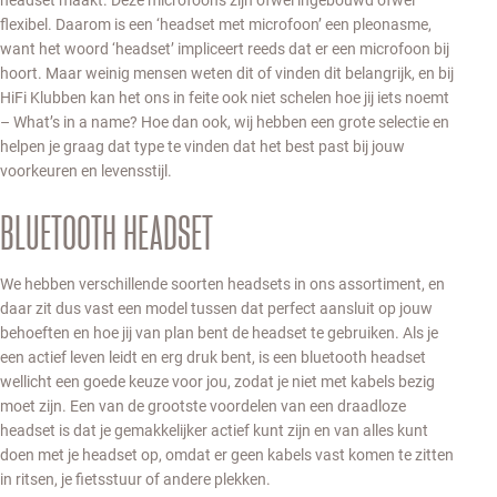
flexibel. Daarom is een ‘headset met microfoon’ een pleonasme,
want het woord ‘headset’ impliceert reeds dat er een microfoon bij
hoort. Maar weinig mensen weten dit of vinden dit belangrijk, en bij
HiFi Klubben kan het ons in feite ook niet schelen hoe jij iets noemt
– What’s in a name? Hoe dan ook, wij hebben een grote selectie en
helpen je graag dat type te vinden dat het best past bij jouw
voorkeuren en levensstijl.
BLUETOOTH HEADSET
We hebben verschillende soorten headsets in ons assortiment, en
daar zit dus vast een model tussen dat perfect aansluit op jouw
behoeften en hoe jij van plan bent de headset te gebruiken. Als je
een actief leven leidt en erg druk bent, is een bluetooth headset
wellicht een goede keuze voor jou, zodat je niet met kabels bezig
moet zijn. Een van de grootste voordelen van een draadloze
headset is dat je gemakkelijker actief kunt zijn en van alles kunt
doen met je headset op, omdat er geen kabels vast komen te zitten
in ritsen, je fietsstuur of andere plekken.