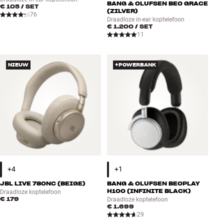
BANG & OLUFSEN BEO GRACE
€ 105
/ SET
(ZILVER)
76
Draadloze in-ear koptelefoon
€ 1.200
/ SET
11
NIEUW
+POWERBANK
JBL LIVE 780NC (BEIGE)
BANG & OLUFSEN BEOPLAY
H100 (INFINITE BLACK)
Draadloze koptelefoon
€ 179
Draadloze koptelefoon
€ 1.699
29