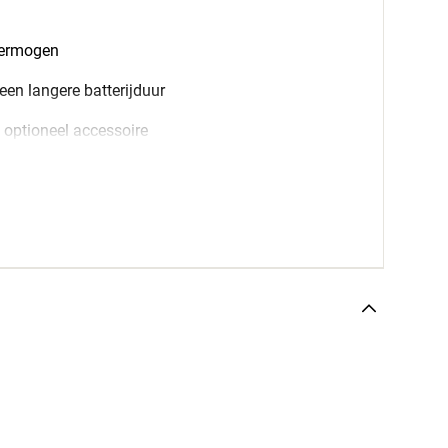
jvermogen
en langere batterijduur
 optioneel accessoire