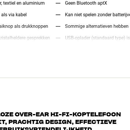
r, textiel en aluminium
Geen Bluetooth aptX
 als via kabel
Kan niet spelen zonder batteri
aaiknop als drukknoppen
Sommige alternatieven hebben e
ristalheldere gesprekken
USB-oplader (standaard type) is
LOZE OVER-EAR HI-FI-KOPTELEFOON
T, PRACHTIG DESIGN, EFFECTIEVE
GEBRUIKSVRIENDELIJKHEID