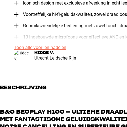
Iconisch design met exclusieve afwerking in echt lee
Voortreffelijke hi-fi-geluidskwaliteit, zowel draadloos
Gebruiksvriendelijke bediening met zowel touch, dr
10 ingebouwde microfoons voor effectieve ANC en k
Toon alle voor- en nadelen
HIDDE V.
Utrecht Leidsche Rijn
BESCHRIJVING
B&O BEOPLAY H100 – ULTIEME DRAAD
MET FANTASTISCHE GELUIDSKWALITEI
NOISE CANCELLING EN SUPERIEURE 