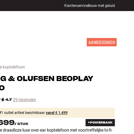
Klantenservice
Bouw met geluid
WINKELS
INLOGGEN
WINKELWAGEN
INSPIRATIE
MERKEN
NIEUW
AANBIEDINGEN
e koptelefoon
G & OLUFSEN
BEOPLAY
0
4.7
29 recensies
T
1 outlet artikel beschikbaar
vanaf € 1.499
.699
+POWERBANK
/
STUK
e draadloze luxe over-ear koptelefoon met voortreffelijke hi-fi-