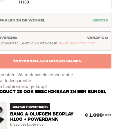
H100
PHALEN IN DE WINKEL
GRATIS
EVERING
VANAF € 0
Op voorraad. Levertijd 2-3 werkdagen.
Bekijk bezorgmethoden
p voorraad. Levertijd 2-3 werkdagen
TOEVOEGEN AAN WINKELWAGEN
jsmatch - Wij matchen de concurrentie
aar ledengarantie
 luisteren voor je koopt
RODUCT IS OOK BESCHIKBAAR IN EEN BUNDEL
GRATIS POWERBANK
BANG & OLUFSEN BEOPLAY
€ 1.699
/
SET
H100 + POWERBANK
Draadloze koptelefoon