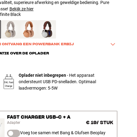
aliteit, superieure afwerking en geweldige bediening. Pure
asse!
Bekijk ze hier
finite Black
N ONTVANG EEN POWERBANK ERBIJ
play H100 of Beo Grace via de onderstaande link en ontvang 
ATIE OVER DE OPLADER
sieve B&O Powerbank erbij. Perfect voor wie luxe B&O-geluid 
xtra stroom voor dagelijks gebruik, op reis of tijdens lange 
derweg. Deze aanbieding eindigt op 31/8.
Oplader niet inbegrepen
- Het apparaat
ondersteunt USB PD-snelladen. Optimaal
5W, Fast
r
Charge
laadvermogen: 5-5W
FAST CHARGER USB-C + A
€ 19
/
STUK
Adapter
Voeg toe samen met Bang & Olufsen Beoplay