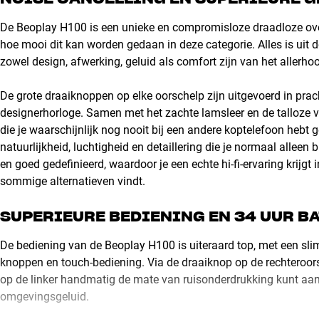
De Beoplay H100 is een unieke en compromisloze draadloze ove
hoe mooi dit kan worden gedaan in deze categorie. Alles is uit d
zowel design, afwerking, geluid als comfort zijn van het allerho
De grote draaiknoppen op elke oorschelp zijn uitgevoerd in pr
designerhorloge. Samen met het zachte lamsleer en de talloze ver
die je waarschijnlijk nog nooit bij een andere koptelefoon hebt g
natuurlijkheid, luchtigheid en detaillering die je normaal alleen 
en goed gedefinieerd, waardoor je een echte hi-fi-ervaring krijgt
sommige alternatieven vindt.
SUPERIEURE BEDIENING EN 34 UUR B
De bediening van de Beoplay H100 is uiteraard top, met een sli
knoppen en touch-bediening. Via de draaiknop op de rechteroorsc
op de linker handmatig de mate van ruisonderdrukking kunt aan
omgevingsgeluid.