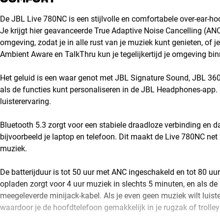
De JBL Live 780NC is een stijlvolle en comfortabele over-ear-h
Je krijgt hier geavanceerde True Adaptive Noise Cancelling (ANC
omgeving, zodat je in alle rust van je muziek kunt genieten, of je 
Ambient Aware en TalkThru kun je tegelijkertijd je omgeving bi
Het geluid is een waar genot met JBL Signature Sound, JBL 360 
als de functies kunt personaliseren in de JBL Headphones-app. 
luisterervaring.
Bluetooth 5.3 zorgt voor een stabiele draadloze verbinding en d
bijvoorbeeld je laptop en telefoon. Dit maakt de Live 780NC net
muziek.
De batterijduur is tot 50 uur met ANC ingeschakeld en tot 80 uu
opladen zorgt voor 4 uur muziek in slechts 5 minuten, en als de b
meegeleverde minijack-kabel. Als je even geen muziek wilt luis
waardoor je de hoofdtelefoon gemakkelijk in je rugzak of trolle