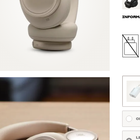
INFORM
O
L