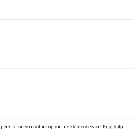
1
5.0
0
xperts of neem contact op met de klantenservice.
Krijg hulp
0