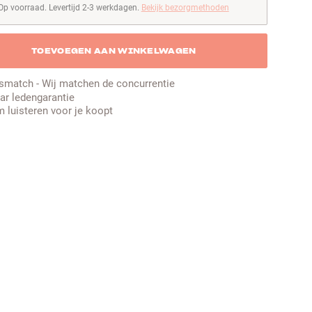
Op voorraad. Levertijd 2-3 werkdagen.
Bekijk bezorgmethoden
p voorraad. Levertijd 2-3 werkdagen
TOEVOEGEN AAN WINKELWAGEN
jsmatch - Wij matchen de concurrentie
aar ledengarantie
 luisteren voor je koopt