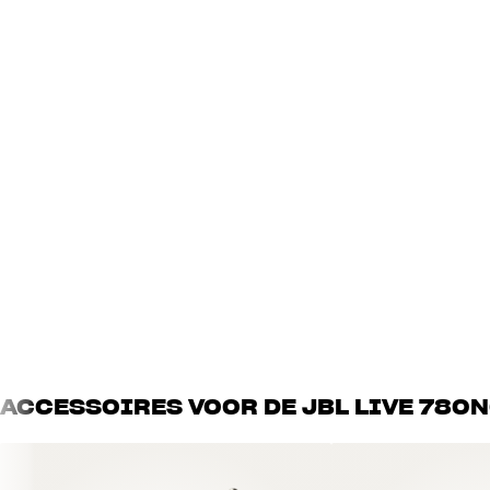
Bluetooth-versie
Ja - 6.0 ( SBC, AAC, LC3, LDA
2
Type/formaat driver
40 mm - Dynamic driver
1
SLIMME FUNCTIES
Transparency Mode
Ja
App
Ja
Touchbediening
Druk bediening
AFMETINGEN EN DESIGN
Opvouwbaar
Ja
Kleur
Beige
Gewicht (kg)
0,26
Gewicht verpakking (kg)
0,48
Afmetingen (verpakking)
5,2 x 22,7 x 22,3 cm (breedte 
ACCESSOIRES VOOR DE JBL LIVE 780
ACCU
Maximale accuduur
80
Oplaadtijd
2