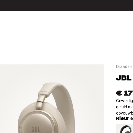
LS
ACCESSOIRES
Draadloz
JBL
€ 1
Geweldig
geluid me
opvouwb
Kleur
B