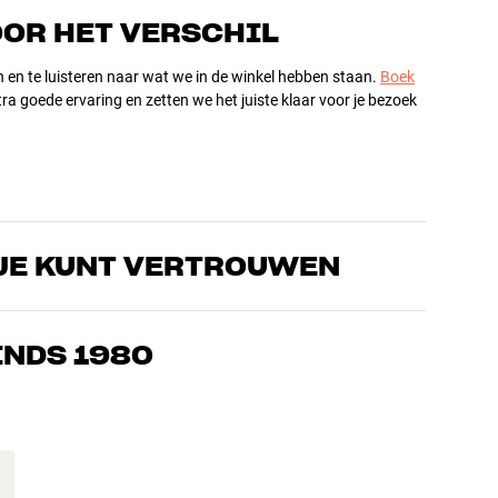
OOR HET VERSCHIL
n en te luisteren naar wat we in de winkel hebben staan.
Boek
ra goede ervaring en zetten we het juiste klaar voor je bezoek
JE KUNT VERTROUWEN
s die de producten door en door kennen en gepassioneerd zijn
ls home cinema. Vertel ons wat je zoekt, dan vinden we samen
INDS 1980
n en budget
ziek, home cinema en tv zijn zorgvuldig geselecteerd en
d voor je portemonnee én het milieu.