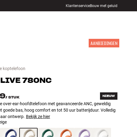
Klantenservice
Bouw met geluid
WINKELS
INLOGGEN
WINKELWAGEN
INSPIRATIE
MERKEN
NIEUW
AANBIEDINGEN
e koptelefoon
LIVE 780NC
79
NIEUW
/
STUK
e over-ear-hoofdtelefoon met geavanceerde ANC, geweldig
t goede bas, hoog comfort en tot 50 uur batterijduur. Volledig
aar ontwerp.
Bekijk ze hier
eige