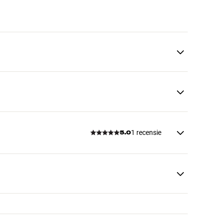
1 recensie
5.0