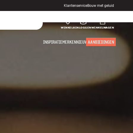
Klantenservice
Bouw met geluid
WINKELS
INLOGGEN
WINKELWAGEN
INSPIRATIE
MERKEN
NIEUW
AANBIEDINGEN