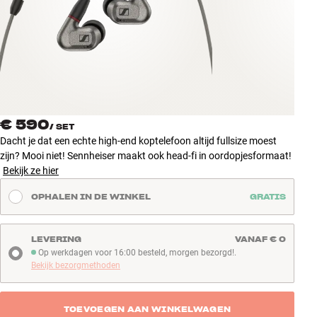
Accessoires
INSPIRATIE
MERKEN
NIEUW
€ 590
/
SET
Dacht je dat een echte high-end koptelefoon altijd fullsize moest
AANBIEDINGEN
zijn? Mooi niet! Sennheiser maakt ook head-fi in oordopjesformaat!
Bekijk ze hier
Winkels
OPHALEN IN DE WINKEL
GRATIS
Klantenservice
Inloggen
Klantenservice
LEVERING
VANAF € 0
Bouw met geluid
Op werkdagen voor 16:00 besteld, morgen bezorgd!.
Op werkdagen voor 16:00 besteld, morgen bezorgd!
Bekijk bezorgmethoden
TOEVOEGEN AAN WINKELWAGEN