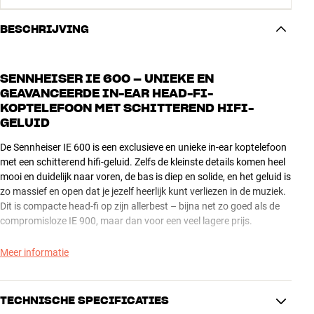
BESCHRIJVING
SENNHEISER IE 600 – UNIEKE EN
GEAVANCEERDE IN-EAR HEAD-FI-
KOPTELEFOON MET SCHITTEREND HIFI-
GELUID
De Sennheiser IE 600 is een exclusieve en unieke in-ear koptelefoon
met een schitterend hifi-geluid. Zelfs de kleinste details komen heel
mooi en duidelijk naar voren, de bas is diep en solide, en het geluid is
zo massief en open dat je jezelf heerlijk kunt verliezen in de muziek.
Dit is compacte head-fi op zijn allerbest – bijna net zo goed als de
compromisloze IE 900, maar dan voor een veel lagere prijs.
In tegenstelling tot het kostbare topmodel is de behuizing van de IE
Meer informatie
600 gemaakt van 3D-geprint materiaal en niet gefreesd uit één stuk
aluminium. Hierdoor krijg je een behuizing die drie keer harder is dan
staal. Alle details worden vervolgens handmatig gecontroleerd
TECHNISCHE SPECIFICATIES
voordat de behuizing wordt doorgestuurd voor de reiniging,