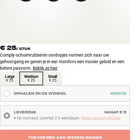
Accessoires
INSPIRATIE
MERKEN
€ 25
/
STUK
NIEUW
Comply-schuimrubberen oordopjes vormen zich naar uw
gehoorgang en geven je in-ear monitors een mooier geluid en een
AANBIEDINGEN
betere pasvorm.
Bekijk ze hier
Large
Medium
Small
€ 25
€ 25
€ 25
Winkels
Klantenservice
OPHALEN IN DE WINKEL
GRATIS
Inloggen
Klantenservice
Bouw met geluid
LEVERING
VANAF € 5
Op voorraad. Levertijd 2-3 werkdagen.
Bekijk bezorgmethoden
Op voorraad. Levertijd 2-3 werkdagen
TOEVOEGEN AAN WINKELWAGEN