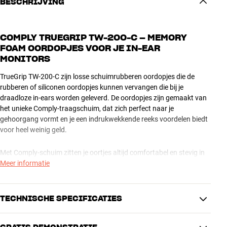
BESCHRIJVING
COMPLY TRUEGRIP TW-200-C – MEMORY
FOAM OORDOPJES VOOR JE IN-EAR
MONITORS
TrueGrip TW-200-C zijn losse schuimrubberen oordopjes die de
rubberen of siliconen oordopjes kunnen vervangen die bij je
draadloze in-ears worden geleverd. De oordopjes zijn gemaakt van
het unieke Comply-traagschuim, dat zich perfect naar je
gehoorgang vormt en je een indrukwekkende reeks voordelen biedt
voor heel weinig geld.
Met Comply-schuim zitten je oortjes altijd comfortabel en stevig in
je gehoorgang, ook bij intensieve activiteiten. Je krijgt een veel
Meer informatie
betere bas en je kunt langer luisteren zonder vermoeidheid of
irritatie. Je krijgt een betere isolatie tegen omgevingsgeluiden en
niet in de laatste plaats beschermt het ingebouwde filter de drivers
TECHNISCHE SPECIFICATIES
tegen stof, zweet en water. Een indrukwekkende reeks voordelen
waarvan je profiteert, of je de oortjes nu gebruikt tijdens het