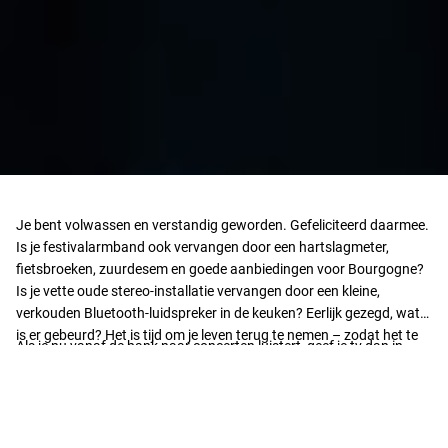
Je bent volwassen en verstandig geworden. Gefeliciteerd daarmee.
Is je festivalarmband ook vervangen door een hartslagmeter,
fietsbroeken, zuurdesem en goede aanbiedingen voor Bourgogne?
Is je vette oude stereo-installatie vervangen door een kleine,
verkouden Bluetooth-luidspreker in de keuken? Eerlijk gezegd, wat
is er gebeurd? Het is tijd om je leven terug te nemen – zodat het te
Als je nu vanaf de bank naar concerten luistert, geef je tv dan in
horen is!
ieder geval een geluid dat je in je lichaam voelt. Haal je oude lp's uit
de kelder en breng ze weer tot leven met een coole platenspeler.
Schaf een paar toffe koptelefoons aan, zodat je in stijl kunt
luisteren zonder de kinderen wakker te maken. En laat je hele huis