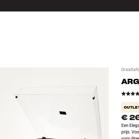
LS
ACCESSOIRES
Draaitafe
ARG
OUTLE
€ 2
Een Elega
prijs. Vo
voor dire