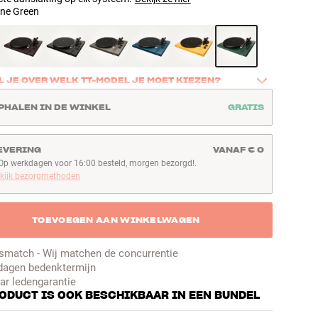
ine Green
 JE OVER WELK TT-MODEL JE MOET KIEZEN?
eel details om rekening mee te houden wanneer je een 
PHALEN IN DE WINKEL
GRATIS
ler kiest. Onze gids brengt alles overzichtelijk samen en maakt 
udig om het Argon Audio TT-model te vinden dat past bij jouw 
jouw wensen.
EVERING
VANAF € 0
 gids hier
Op werkdagen voor 16:00 besteld, morgen bezorgd!.
p werkdagen voor 16:00 besteld, morgen bezorgd!
kijk bezorgmethoden
TOEVOEGEN AAN WINKELWAGEN
jsmatch - Wij matchen de concurrentie
dagen bedenktermijn
aar ledengarantie
RODUCT IS OOK BESCHIKBAAR IN EEN BUNDEL