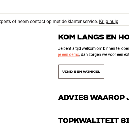
850
4.6
225
xperts of neem contact op met de klantenservice.
Krijg hulp
50
1150 recensies
15
KOM LANGS EN H
10
Je bent altijd welkom om binnen te lope
je een demo
, dan zorgen we voor een ext
Sorteer producten op
VIND EEN WINKEL
ADVIES WAAROP 
ogte x diepte)
Onze medewerkers zijn echte liefhebber
x hoogte x diepte)
over goed geluid – voor zowel muziek a
TOPKWALITEIT S
de perfecte oplossing voor jouw wense