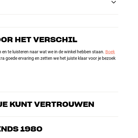
OOR HET VERSCHIL
n en te luisteren naar wat we in de winkel hebben staan.
Boek
ra goede ervaring en zetten we het juiste klaar voor je bezoek
JE KUNT VERTROUWEN
s die de producten door en door kennen en gepassioneerd zijn
ls home cinema. Vertel ons wat je zoekt, dan vinden we samen
INDS 1980
n en budget