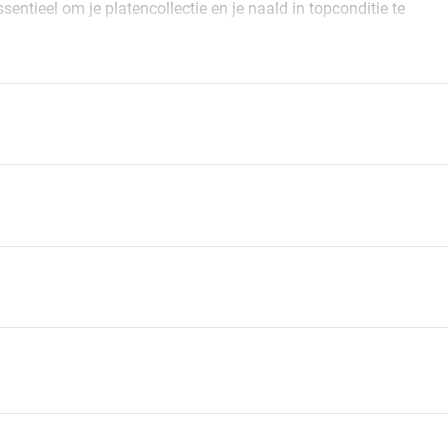
ieel om je platencollectie en je naald in topconditie te
D IS OM TE UPGRADEN NAAR EEN
d. Bekijk wat het verschil echt betekent voor je