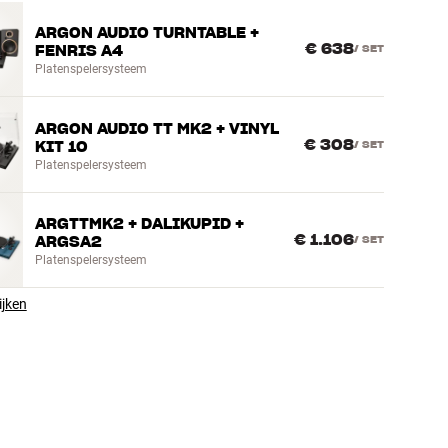
ARGON AUDIO TURNTABLE +
€ 638
FENRIS A4
/
SET
Platenspelersysteem
ARGON AUDIO TT MK2 + VINYL
€ 308
KIT 10
/
SET
Platenspelersysteem
ARGTTMK2 + DALIKUPID +
€ 1.106
ARGSA2
/
SET
Platenspelersysteem
ijken