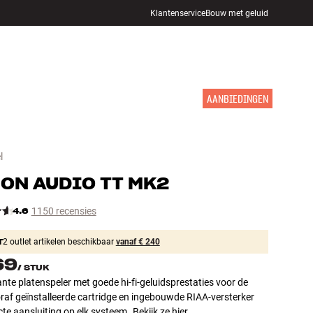
Klantenservice
Bouw met geluid
WINKELS
INLOGGEN
WINKELWAGEN
INSPIRATIE
MERKEN
NIEUW
AANBIEDINGEN
l
ON AUDIO
TT MK2
4.6
1150 recensies
T
2 outlet artikelen beschikbaar
vanaf € 240
69
/
STUK
nte platenspeler met goede hi-fi-geluidsprestaties voor de
oraf geïnstalleerde cartridge en ingebouwde RIAA-versterker
cte aansluiting op elk systeem.
Bekijk ze hier