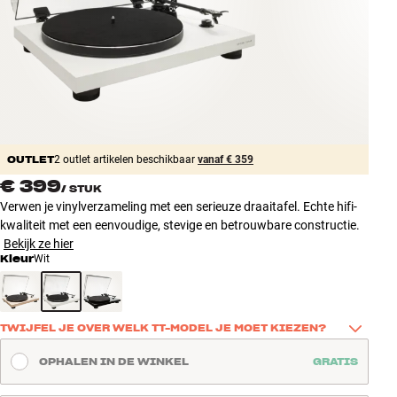
Accessoires
INSPIRATIE
MERKEN
NIEUW
OUTLET
2 outlet artikelen beschikbaar
vanaf € 359
€ 399
/
STUK
AANBIEDINGEN
Verwen je vinylverzameling met een serieuze draaitafel. Echte hifi-
kwaliteit met een eenvoudige, stevige en betrouwbare constructie.
Winkels
Bekijk ze hier
Klantenservice
Kleur
Wit
Inloggen
Klantenservice
Bouw met geluid
TWIJFEL JE OVER WELK TT-MODEL JE MOET KIEZEN?
Er zijn veel details om rekening mee te houden wanneer je een 
OPHALEN IN DE WINKEL
GRATIS
platenspeler kiest. Onze gids brengt alles overzichtelijk samen en 
maakt het eenvoudig om het Argon Audio TT-model te vinden dat 