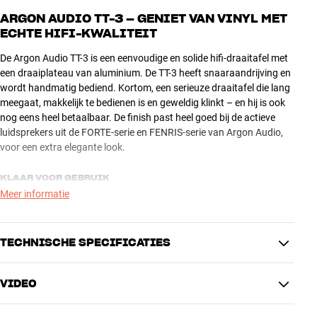
ARGON AUDIO TT-3 – GENIET VAN VINYL MET
ECHTE HIFI-KWALITEIT
De Argon Audio TT-3 is een eenvoudige en solide hifi-draaitafel met
een draaiplateau van aluminium. De TT-3 heeft snaaraandrijving en
wordt handmatig bediend. Kortom, een serieuze draaitafel die lang
meegaat, makkelijk te bedienen is en geweldig klinkt – en hij is ook
nog eens heel betaalbaar. De finish past heel goed bij de actieve
luidsprekers uit de FORTE-serie en FENRIS-serie van Argon Audio,
voor een extra elegante look.
KLAAR VOOR GEBRUIK
Meer informatie
Wordt speelklaar geleverd met een uitstekend element van Ortofon
(OM5e). En als de naald versleten is, kun je hem gewoon vervangen
zonder dat je een heel nieuw element hoeft te kopen.
TECHNISCHE SPECIFICATIES
Je kunt de toonarm ook upgraden en vervangen door een
exclusiever model met een nog beter geluid. En als je hulp nodig
VIDEO
hebt – wij staan voor je klaar!
AANSLUITINGEN
Audio-uitgang
RCA (analoog)