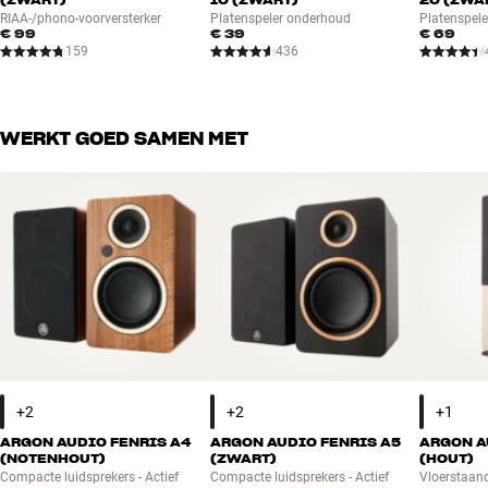
RIAA-/phono-voorversterker
Platenspeler onderhoud
Platenspel
€ 99
€ 39
€ 69
159
436
WERKT GOED SAMEN MET
ARGON AUDIO FENRIS A4
ARGON AUDIO FENRIS A5
ARGON A
(NOTENHOUT)
(ZWART)
(HOUT)
Compacte luidsprekers - Actief
Compacte luidsprekers - Actief
Vloerstaand