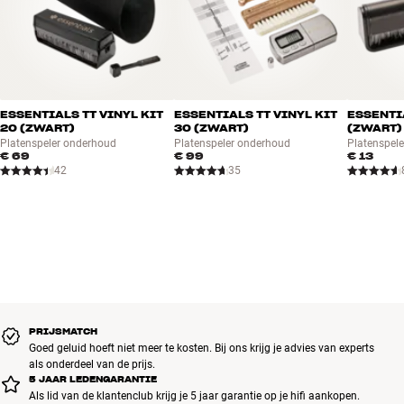
ESSENTIALS TT VINYL KIT
ESSENTIALS TT VINYL KIT
ESSENTI
20 (ZWART)
30 (ZWART)
(ZWART)
Platenspeler onderhoud
Platenspeler onderhoud
Platenspel
€ 69
€ 99
€ 13
42
35
PRIJSMATCH
Goed geluid hoeft niet meer te kosten. Bij ons krijg je advies van experts
als onderdeel van de prijs.
5 JAAR LEDENGARANTIE
Als lid van de klantenclub krijg je 5 jaar garantie op je hifi aankopen.