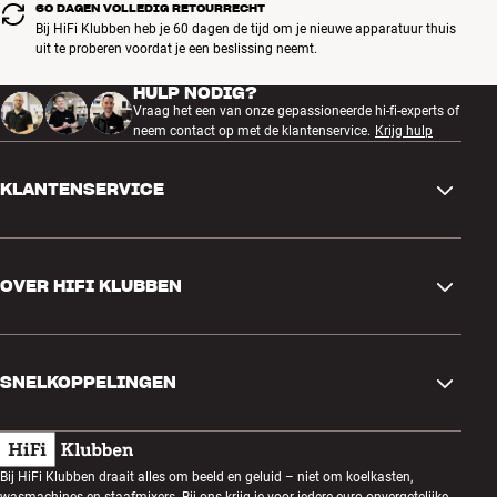
60 DAGEN VOLLEDIG RETOURRECHT
Bij HiFi Klubben heb je 60 dagen de tijd om je nieuwe apparatuur thuis
uit te proberen voordat je een beslissing neemt.
HULP NODIG?
Vraag het een van onze gepassioneerde hi-fi-experts of
neem contact op met de klantenservice.
Krijg hulp
KLANTENSERVICE
Contactgegevens
OVER HIFI KLUBBEN
Vragen en antwoorden
Ruilen en retourneren
Winkel zoeken
Bestelling herroepen
SNELKOPPELINGEN
Over ons
Levering
Klantenclub
Cadeaubonnen
Algemene voorwaarden
Luisteravond
Bij HiFi Klubben draait alles om beeld en geluid – niet om koelkasten,
Bouwen met geluid
wasmachines en staafmixers. Bij ons krijg je voor iedere euro onvergetelijke