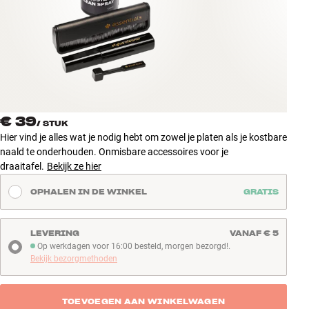
Accessoires
INSPIRATIE
MERKEN
NIEUW
€ 39
/
STUK
Hier vind je alles wat je nodig hebt om zowel je platen als je kostbare
AANBIEDINGEN
naald te onderhouden. Onmisbare accessoires voor je
draaitafel.
Bekijk ze hier
Winkels
OPHALEN IN DE WINKEL
GRATIS
Klantenservice
Inloggen
Klantenservice
LEVERING
VANAF € 5
Bouw met geluid
Op werkdagen voor 16:00 besteld, morgen bezorgd!.
Op werkdagen voor 16:00 besteld, morgen bezorgd!
Bekijk bezorgmethoden
TOEVOEGEN AAN WINKELWAGEN