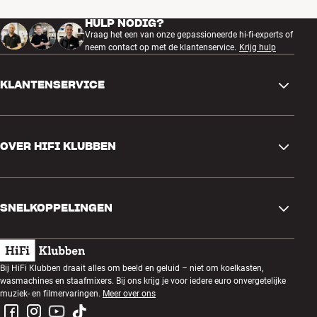
HULP NODIG?
Vraag het een van onze gepassioneerde hi-fi-experts of
neem contact op met de klantenservice.
Krijg hulp
KLANTENSERVICE
Contactgegevens
OVER HIFI KLUBBEN
Vragen en antwoorden
Ruilen en retourneren
Winkel zoeken
Bestelling herroepen
SNELKOPPELINGEN
Over ons
Levering
Klantenclub
Cadeaubonnen
Algemene voorwaarden
Luisteravond
Bij HiFi Klubben draait alles om beeld en geluid – niet om koelkasten,
Bouwen met geluid
wasmachines en staafmixers. Bij ons krijg je voor iedere euro onvergetelijke
Privacybeleid
Prijsvragen
muziek- en filmervaringen.
Meer over ons
Montage en installatie