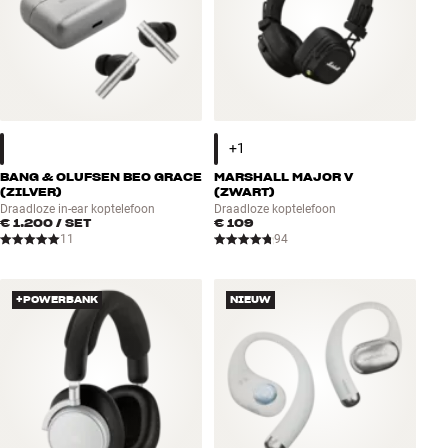
BANG & OLUFSEN BEO GRACE
MARSHALL MAJOR V
(ZILVER)
(ZWART)
Draadloze in-ear koptelefoon
Draadloze koptelefoon
€ 1.200
/ SET
€ 109
11
94
+POWERBANK
NIEUW