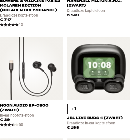
BOWERS & WILKINS PX8 S2
MARSHALL MILTON A.N.C.
MCLAREN EDITION
(ZWART)
(MCLAREN GREY/ORANGE)
Draadloze koptelefoon
€ 149
Draadloze koptelefoon
€ 747
13
NOON AUDIO EP-C800
(ZWART)
In-ear hoofdtelefoon
JBL LIVE BUDS 4 (ZWART)
€ 39
Draadloze in-ear koptelefoon
58
€ 199