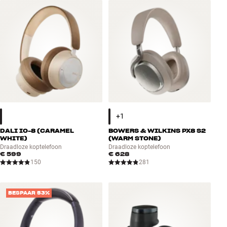
Accessoires
INSPIRATIE
MERKEN
NIEUW
AANBIEDINGEN
DALI IO-8 (CARAMEL
BOWERS & WILKINS PX8 S2
Winkels
WHITE)
(WARM STONE)
Draadloze koptelefoon
Draadloze koptelefoon
Klantenservice
€ 599
€ 628
Inloggen
150
281
Klantenservice
Bouw met geluid
BESPAAR 53%