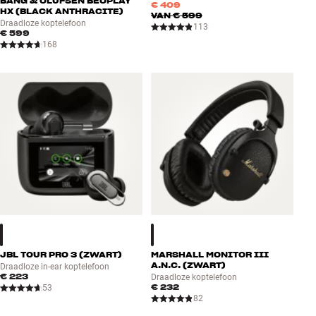
BANG & OLUFSEN BEOPLAY
€ 409
HX (BLACK ANTHRACITE)
VAN
€ 599
Draadloze koptelefoon
113
€ 599
168
JBL TOUR PRO 3 (ZWART)
MARSHALL MONITOR III
A.N.C. (ZWART)
Draadloze in-ear koptelefoon
€ 223
Draadloze koptelefoon
€ 232
53
82