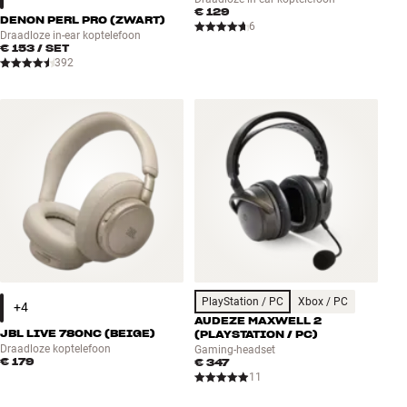
€ 129
DENON PERL PRO (ZWART)
6
Draadloze in-ear koptelefoon
€ 153
/ SET
392
PlayStation / PC
Xbox / PC
AUDEZE MAXWELL 2
JBL LIVE 780NC (BEIGE)
(PLAYSTATION / PC)
Draadloze koptelefoon
Gaming-headset
€ 179
€ 347
11