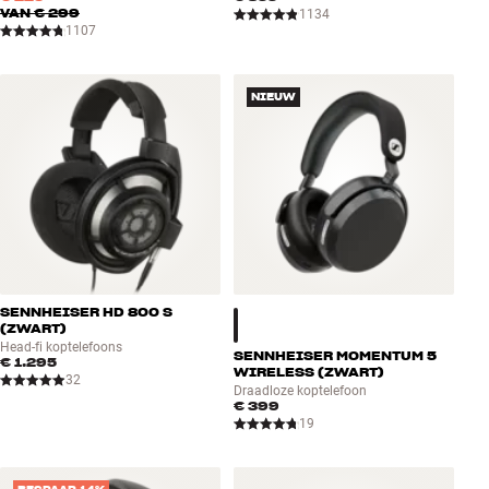
VAN
€ 299
1134
1107
NIEUW
SENNHEISER HD 800 S
(ZWART)
Head-fi koptelefoons
SENNHEISER MOMENTUM 5
€ 1.295
WIRELESS (ZWART)
32
Draadloze koptelefoon
€ 399
19