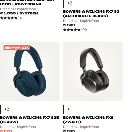
H100 + POWERBANK
Draadloze koptelefoon
BOWERS & WILKINS PX7 S3
€ 1.699
/ SYSTEEM
(ANTHRACITE BLACK)
34
Draadloze koptelefoon
€ 349
490
BESPAAR 23%
BOWERS & WILKINS PX7 S2E
BOWERS & WILKINS PX8
(BLAUW)
(ZWART)
Draadloze koptelefoon
Draadloze koptelefoon
€ 229
€ 355