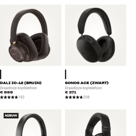
DALI IO-12 (BRUIN)
SONOS ACE (ZWART)
Draadloze koptelefoon
Draadloze koptelefoon
€ 999
€ 371
182
208
NIEUW