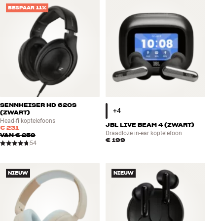
BESPAAR 11%
SENNHEISER HD 620S
(ZWART)
Head-fi koptelefoons
JBL LIVE BEAM 4 (ZWART)
€ 231
Draadloze in-ear koptelefoon
VAN
€ 259
€ 199
54
NIEUW
NIEUW