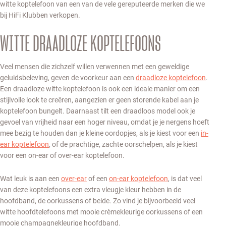
witte koptelefoon van een van de vele gereputeerde merken die we
bij HiFi Klubben verkopen.
WITTE DRAADLOZE KOPTELEFOONS
Veel mensen die zichzelf willen verwennen met een geweldige
geluidsbeleving, geven de voorkeur aan een
draadloze koptelefoon
.
Een draadloze witte koptelefoon is ook een ideale manier om een
stijlvolle look te creëren, aangezien er geen storende kabel aan je
koptelefoon bungelt. Daarnaast tilt een draadloos model ook je
gevoel van vrijheid naar een hoger niveau, omdat je je nergens hoeft
mee bezig te houden dan je kleine oordopjes, als je kiest voor een
in-
ear koptelefoon
, of de prachtige, zachte oorschelpen, als je kiest
voor een on-ear of over-ear koptelefoon.
Wat leuk is aan een
over-ear
of een
on-ear koptelefoon
, is dat veel
van deze koptelefoons een extra vleugje kleur hebben in de
hoofdband, de oorkussens of beide. Zo vind je bijvoorbeeld veel
witte hoofdtelefoons met mooie crèmekleurige oorkussens of een
mooie champagnekleurige hoofdband.