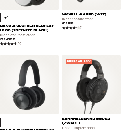
WAVELL 4 AERO (WIT)
In-ear hoofdtelefoon
€ 189
BANG & OLUFSEN BEOPLAY
7
H100 (INFINITE BLACK)
Draadloze koptelefoon
€ 1.699
29
BESPAAR 32%
SENNHEISER HD 660S2
(ZWART)
Head-fi koptelefoons