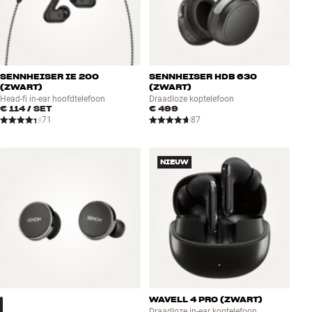
SENNHEISER IE 200
SENNHEISER HDB 630
(ZWART)
(ZWART)
Head-fi in-ear hoofdtelefoon
Draadloze koptelefoon
€ 114
/ SET
€ 499
71
87
NIEUW
WAVELL 4 PRO (ZWART)
Draadloze in-ear koptelefoon