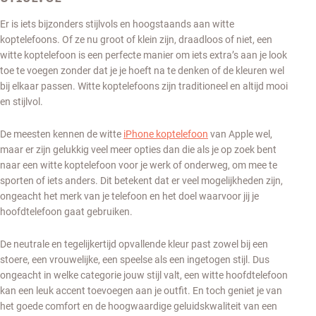
Er is iets bijzonders stijlvols en hoogstaands aan witte
koptelefoons. Of ze nu groot of klein zijn, draadloos of niet, een
witte koptelefoon is een perfecte manier om iets extra’s aan je look
toe te voegen zonder dat je je hoeft na te denken of de kleuren wel
bij elkaar passen. Witte koptelefoons zijn traditioneel en altijd mooi
en stijlvol.
De meesten kennen de witte
iPhone koptelefoon
van Apple wel,
maar er zijn gelukkig veel meer opties dan die als je op zoek bent
naar een witte koptelefoon voor je werk of onderweg, om mee te
sporten of iets anders. Dit betekent dat er veel mogelijkheden zijn,
ongeacht het merk van je telefoon en het doel waarvoor jij je
hoofdtelefoon gaat gebruiken.
De neutrale en tegelijkertijd opvallende kleur past zowel bij een
stoere, een vrouwelijke, een speelse als een ingetogen stijl. Dus
ongeacht in welke categorie jouw stijl valt, een witte hoofdtelefoon
kan een leuk accent toevoegen aan je outfit. En toch geniet je van
het goede comfort en de hoogwaardige geluidskwaliteit van een