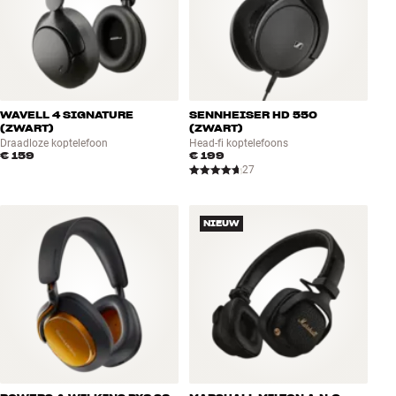
WAVELL 4 SIGNATURE
SENNHEISER HD 550
(ZWART)
(ZWART)
Draadloze koptelefoon
Head-fi koptelefoons
€ 159
€ 199
27
NIEUW