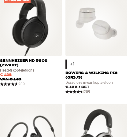
BESPAAR 14%
SENNHEISER HD 560S
(ZWART)
Head-fi koptelefoons
BOWERS & WILKINS PI6
€ 128
(GRIJS)
VAN
€ 149
Draadloze in-ear koptelefoon
209
€ 166
/ SET
209