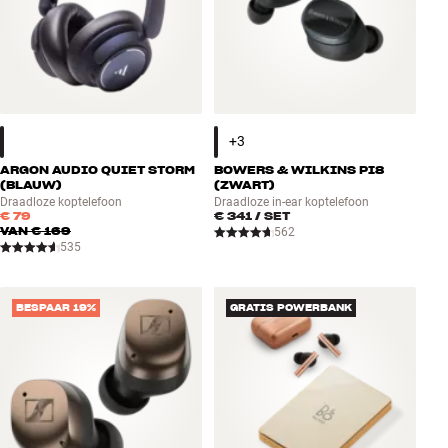
ARGON AUDIO QUIET STORM
BOWERS & WILKINS PI8
(BLAUW)
(ZWART)
Draadloze koptelefoon
Draadloze in-ear koptelefoon
€ 79
€ 341
/ SET
VAN
€ 169
562
535
BESPAAR 19%
GRATIS POWERBANK