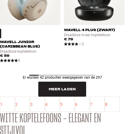
WAVELL 4 PLUS (ZWART)
Draadloze in-ear koptelefoon
€ 79
WAVELL JUNIOR
2
(CARIBBEAN BLUE)
Draadloze koptelefoon
€ 59
4
Er worden 42 producten weergegeven van de 297
MEER LADEN
1
2
3
4
5
6
7
8
WITTE KOPTELEFOONS – ELEGANT EN
STIJLVOL