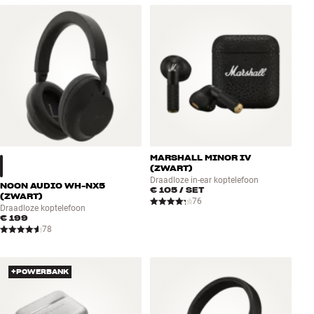
MARSHALL MINOR IV
(ZWART)
Draadloze in-ear koptelefoon
NOON AUDIO WH-NX5
€ 105
/ SET
(ZWART)
76
Draadloze koptelefoon
€ 199
78
+POWERBANK