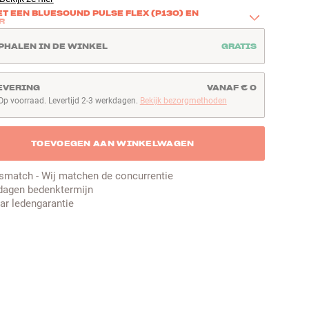
T EEN BLUESOUND PULSE FLEX (P130) EN
R
 product samen met Bluesound PULSE FLEX (P130) en 
PHALEN IN DE WINKEL
GRATIS
€82 op de speaker. Een eenvoudige manier om goed geluid 
men naar nog een ruimte – bijvoorbeeld de keuken, het 
of de slaapkamer.
EVERING
VANAF € 0
Op voorraad. Levertijd 2-3 werkdagen.
Bekijk bezorgmethoden
hier
p voorraad. Levertijd 2-3 werkdagen
TOEVOEGEN AAN WINKELWAGEN
jsmatch - Wij matchen de concurrentie
dagen bedenktermijn
aar ledengarantie