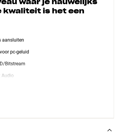
veau waar je nauwelijks
kwaliteit is het een
s aansluiten
oor pc-geluid
SD/Bitstream
 Audio