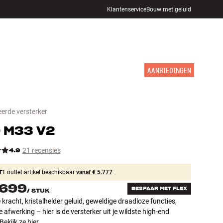
Klantenservice
Bouw met geluid
WINKELS
INLOGGEN
WINKELWAGEN
INSPIRATIE
MERKEN
NIEUW
AANBIEDINGEN
erde versterker
D
M33 V2
4.9
21 recensies
T
1 outlet artikel beschikbaar
vanaf € 5.777
.699
BESPAAR MET FLEX
/
STUK
kracht, kristalhelder geluid, geweldige draadloze functies,
 afwerking – hier is de versterker uit je wildste high-end
Bekijk ze hier