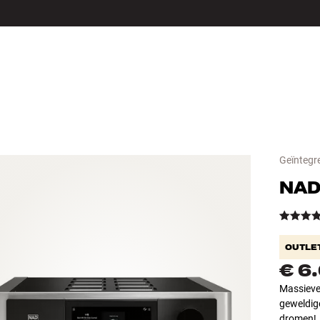
LS
ACCESSOIRES
Geïntegre
NA
OUTLE
€ 6
Massieve 
geweldige
dromen!