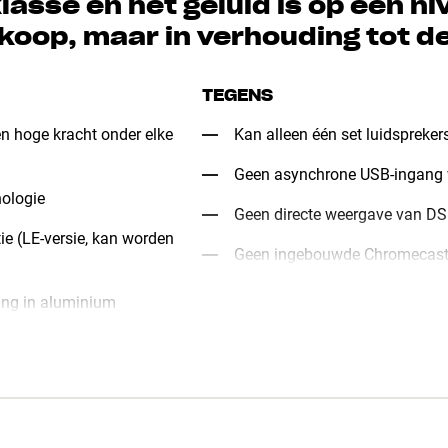
lasse en het geluid is op een ni
oop, maar in verhouding tot de 
TEGENS
en hoge kracht onder elke
Kan alleen één set luidspreker
Geen asynchrone USB-ingang v
nologie
Geen directe weergave van D
e (LE-versie, kan worden
Geen ingebouwde Chromecast
ing in aluminium