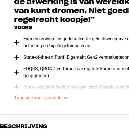
de afwerking is van wereldk
van kunt dromen. Niet goedk
regelrecht koopje!
”
VOORS
Extreem zuivere en gedetailleerde geluidsweergave 
belasting en bij elk geluidsniveau
State-of-the-art Purifi Eigentakt Gen2 versterkertech
FOQUS, QRONO en Dirac Live digitale kameracorrecti
geüpgraded)
Super exclusief design met een verbluffende afwerk
Toon alle voor- en nadelen
BESCHRIJVING