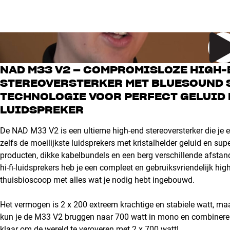
NAD M33 V2 – COMPROMISLOZE HIGH-E
STEREOVERSTERKER MET BLUESOUND 
TECHNOLOGIE VOOR PERFECT GELUID B
LUIDSPREKER
De NAD M33 V2 is een ultieme high-end stereoversterker die je 
zelfs de moeilijkste luidsprekers met kristalhelder geluid en su
producten, dikke kabelbundels en een berg verschillende afsta
hi-fi-luidsprekers heb je een compleet en gebruiksvriendelijk 
thuisbioscoop met alles wat je nodig hebt ingebouwd.
Het vermogen is 2 x 200 extreem krachtige en stabiele watt, maa
kun je de M33 V2 bruggen naar 700 watt in mono en combineren
klaar om de wereld te veroveren met 2 x 700 watt!