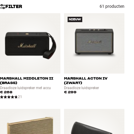
Accessoires
FILTER
61 producten
NIEUW
INSPIRATIE
MERKEN
NIEUW
AANBIEDINGEN
MARSHALL MIDDLETON II
MARSHALL ACTON IV
Winkels
(BRASS)
(ZWART)
Klantenservice
Draadloze luidspreker met accu
Draadloze luidspreker
€ 268
€ 299
Inloggen
21
Klantenservice
Bouw met geluid