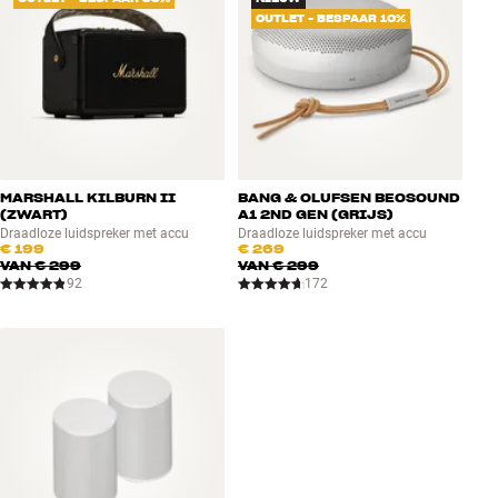
OUTLET - BESPAAR 10%
MARSHALL KILBURN II
BANG & OLUFSEN BEOSOUND
(ZWART)
A1 2ND GEN (GRIJS)
Draadloze luidspreker met accu
Draadloze luidspreker met accu
€ 199
€ 269
VAN
€ 299
VAN
€ 299
92
172