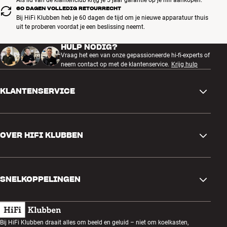
60 DAGEN VOLLEDIG RETOURRECHT
Bij HiFi Klubben heb je 60 dagen de tijd om je nieuwe apparatuur thuis
uit te proberen voordat je een beslissing neemt.
HULP NODIG?
Vraag het een van onze gepassioneerde hi-fi-experts of
neem contact op met de klantenservice.
Krijg hulp
KLANTENSERVICE
Contactgegevens
OVER HIFI KLUBBEN
Vragen en antwoorden
Ruilen en retourneren
Winkel zoeken
Bestelling herroepen
SNELKOPPELINGEN
Over ons
Levering
Klantenclub
Cadeaubonnen
Algemene voorwaarden
Luisteravond
Bij HiFi Klubben draait alles om beeld en geluid – niet om koelkasten,