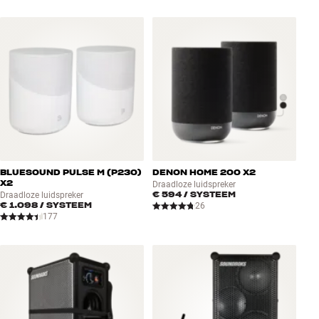
BLUESOUND PULSE M (P230)
DENON HOME 200 X2
X2
Draadloze luidspreker
€ 594
/ SYSTEEM
Draadloze luidspreker
€ 1.098
/ SYSTEEM
26
177