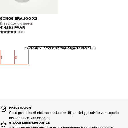
SONOS ERA 100 X2
Draadloze luidspreker
€ 418
/ PAAR
1081
Er worden 61 producten weergegeven van de 61
1
2
PRIJSMATCH
Goed geluid hoeft niet meer te kosten. Bij ons krijg je advies van experts
als onderdeel van de prijs.
5 JAAR LEDENGARANTIE
Als lid van de klantenclub krijg je 5 jaar garantie op je hifi aankopen.