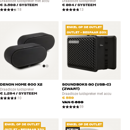
Draadloze luidspreker met accu
Draadloze luidspreker
€ 3.598
/ SYSTEEM
€ 894
/ SYSTEEM
18
13
ENKEL OP DE OUTLET
OUTLET - BESPAAR 20%
DENON HOME 600 X2
SOUNDBOKS GO (USB-C)
(ZWART)
Draadloze luidspreker
€ 1.294
/ SYSTEEM
Draadloze luidspreker met accu
€ 559
10
VAN
€ 699
59
ENKEL OP DE OUTLET
ENKEL OP DE OUTLET
OUTLET - BESPAAR 33%
NIEUW