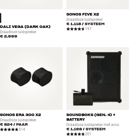
SONOS FIVE X2
Draadloze luidspreker
€ 1.118
/ SYSTEEM
DALI VEGA (DARK OAK)
197
Draadloze luidspreker
€ 2.999
SONOS ERA 300 X2
SOUNDBOKS (GEN. 4) +
BATTERY
Draadloze luidspreker
€ 824
/ PAAR
Draadloze luidspreker met accu
€ 1.198
/ SYSTEEM
514
201