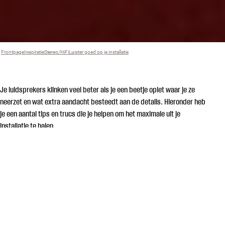
Frontpage
Inspiratie
›
Stereo/HiFi
›
Luister goed op je installatie
›
Je luidsprekers klinken veel beter als je een beetje oplet waar je ze
neerzet en wat extra aandacht besteedt aan de details. Hieronder heb
je een aantal tips en trucs die je helpen om het maximale uit je
installatie te halen.
HOU REKENING MET
DE ONDERGROND
Je
luidsprekers
klinken het best als ze 100% stabiel staan. Als je