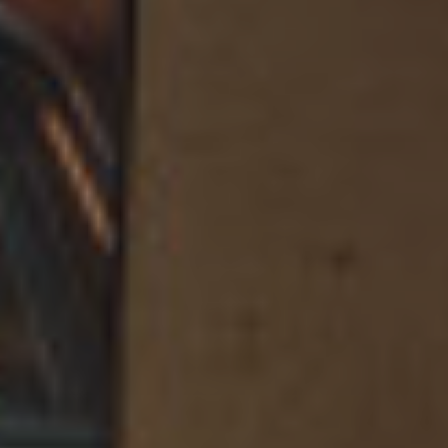
Accessoires
INSPIRATIE
MERKEN
NIEUW
AANBIEDINGEN
Winkels
Klantenservice
Inloggen
Klantenservice
Bouw met geluid