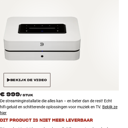
Accessoires
INSPIRATIE
MERKEN
NIEUW
AANBIEDINGEN
Winkels
BEKIJK DE VIDEO
Klantenservice
Inloggen
€ 999
/
STUK
Klantenservice
De streaminginstallatie die alles kan – en beter dan de rest! Echt
Bouw met geluid
hifi-geluid en schitterende oplossingen voor muziek en TV.
Bekijk ze
hier
DIT PRODUCT IS NIET MEER LEVERBAAR