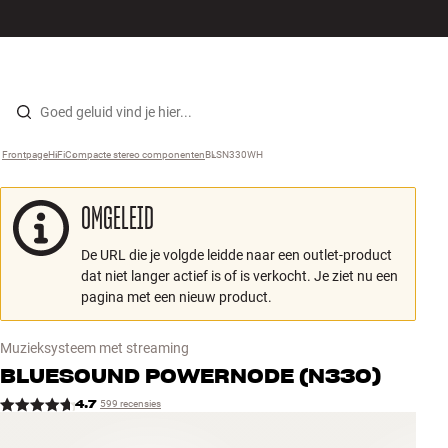
Hi-fi
MENU
WINKELS
INLOGGEN
WINKELWAGEN
Luidsprekers
Skip to content
Frontpage
HiFi
›
Compacte stereo componenten
›
BLSN330WH
›
Platenspeler
OMGELEID
Koptelefoons
De URL die je volgde leidde naar een outlet-product
Surround
dat niet langer actief is of is verkocht. Je ziet nu een
pagina met een nieuw product.
Tv
Muzieksysteem met streaming
Systeem
BLUESOUND
POWERNODE (N330)
4.7
599 recensies
Kabels