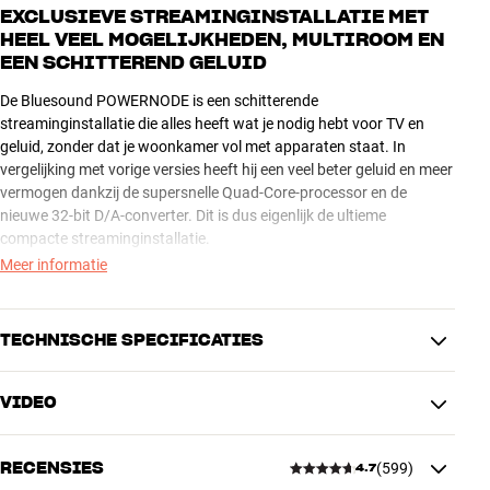
EXCLUSIEVE STREAMINGINSTALLATIE MET
HEEL VEEL MOGELIJKHEDEN, MULTIROOM EN
EEN SCHITTEREND GELUID
De Bluesound POWERNODE is een schitterende
streaminginstallatie die alles heeft wat je nodig hebt voor TV en
geluid, zonder dat je woonkamer vol met apparaten staat. In
vergelijking met vorige versies heeft hij een veel beter geluid en meer
vermogen dankzij de supersnelle Quad-Core-processor en de
nieuwe 32-bit D/A-converter. Dit is dus eigenlijk de ultieme
compacte streaminginstallatie.
Meer informatie
En als extraatje kun je draadloze Bluesound-achterluidsprekers
toevoegen, zodat je TV en films echt een nieuwe dimensie krijgen.
En het is heel eenvoudig – de POWERNODE activeert automatisch
TECHNISCHE SPECIFICATIES
de surroundfunctie en de achterluidsprekers wanneer hij een
surroundsignaal van de TV krijgt. Een geniale en
VIDEO
gebruiksvriendelijke functie met spectaculaire mogelijkheden,
ENRICHER
zonder dat dit gevolgen heeft voor de geluidskwaliteit van je
HDMI, Subwoofer, RCA
stereomuziek.
Aansluitingen (bekabeld)
(analoog), XLR (analoog),
RECENSIES
(
599
)
4.7
Hoofdtelefoon, Ethernet