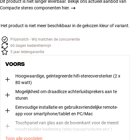
Dit product is niet langer leverbaar. Bekijk ons actueel aanbod van
Compacte stereo componenten hier.
Het product is niet meer beschikbaar in de gekozen kleur of variant.
Prijsmatch - Wij matchen de concurrentie
60 dagen bedenktermijn
5 jaar ledengarantie
VOORS
Hoogwaardige, geïntegreerde hifi-stereoversterker (2 x
80 watt)
Mogelijkheid om draadloze achterluidsprekers aan te
sturen
Eenvoudige installatie en gebruiksvriendelijke remote-
app voor smartphone/tablet en PC/Mac
Touchpanel van glas aan de bovenkant voor de meest
noodzakelijke bediening (play/pause/volume enz.)
Toon alle voordelen