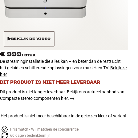
Accessoires
INSPIRATIE
MERKEN
BEKIJK DE VIDEO
NIEUW
€ 999
/
STUK
De streaminginstallatie die alles kan – en beter dan de rest! Echt
AANBIEDINGEN
hifi-geluid en schitterende oplossingen voor muziek en TV.
Bekijk ze
hier
DIT PRODUCT IS NIET MEER LEVERBAAR
Winkels
Klantenservice
Dit product is niet langer leverbaar. Bekijk ons actueel aanbod van
Inloggen
Compacte stereo componenten hier.
Klantenservice
Bouw met geluid
Het product is niet meer beschikbaar in de gekozen kleur of variant.
Prijsmatch - Wij matchen de concurrentie
60 dagen bedenktermijn