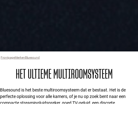
Frontpage
Merken
›
Bluesound
›
HET ULTIEME MULTIROOMSYSTEEM
Bluesound is het beste multiroomsysteem dat er bestaat. Het is de
perfecte oplossing voor alle kamers, of je nu op zoek bent naar een
compacte streamingluidspreker, goed TV-geluid, een discrete
inbouwoplossing of compromisloze hifi-kwaliteit.
FILTER
8 producten
Type
:
Muziekstreamer
Alles wissen