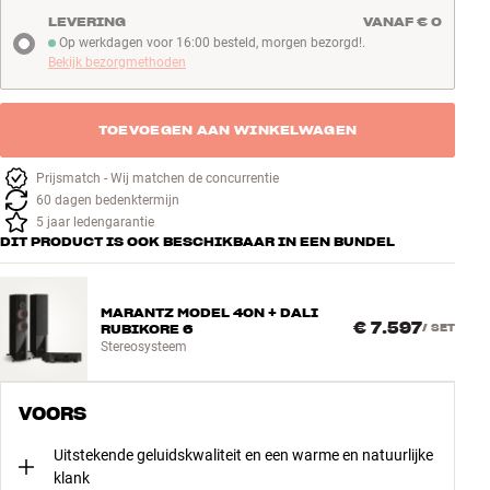
of de slaapkamer.
LEVERING
VANAF € 0
Op werkdagen voor 16:00 besteld, morgen bezorgd!.
Bekijk ze hier
Op werkdagen voor 16:00 besteld, morgen bezorgd!
Bekijk bezorgmethoden
TOEVOEGEN AAN WINKELWAGEN
Prijsmatch - Wij matchen de concurrentie
60 dagen bedenktermijn
5 jaar ledengarantie
DIT PRODUCT IS OOK BESCHIKBAAR IN EEN BUNDEL
MARANTZ MODEL 40N + DALI
€ 7.597
RUBIKORE 6
/
SET
Stereosysteem
VOORS
Uitstekende geluidskwaliteit en een warme en natuurlijke
klank