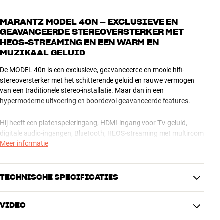
MARANTZ MODEL 40N – EXCLUSIEVE EN
GEAVANCEERDE STEREOVERSTERKER MET
HEOS-STREAMING EN EEN WARM EN
MUZIKAAL GELUID
De MODEL 40n is een exclusieve, geavanceerde en mooie hifi-
stereoversterker met het schitterende geluid en rauwe vermogen
van een traditionele stereo-installatie. Maar dan in een
hypermoderne uitvoering en boordevol geavanceerde features.
Hij heeft een platenspeleringang, HDMI-ingang voor TV-geluid,
digitale audio-ingangen, Bluetooth, HEOS-streaming met multiroom
en toegang tot de meest populaire streamingservices – kortom,
Meer informatie
alles wat je nodig hebt om maximaal te genieten van je muziek.
De voorkant en de knoppen zijn gemaakt van aluminium. En als je
TECHNISCHE SPECIFICATIES
nog steeds CD’s gebruikt, kun je er natuurlijk een CD-speler van
Marantz op aansluiten. Sluit twee goede hifi-luidsprekers aan en
VIDEO
geniet van je muziek – elke keer dat je deze versterker aanzet.
ENRICHER