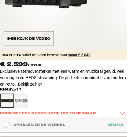
Accessoires
INSPIRATIE
MERKEN
BEKIJK DE VIDEO
NIEUW
OUTLET
4 outlet artikelen beschikbaar
vanaf € 2.048
€ 2.599
/
STUK
AANBIEDINGEN
Exclusieve stereoversterker met een warm en muzikaal geluid, veel
vermogen en HEOS-streaming. De perfecte combinatie van modern
Winkels
en retro.
Bekijk ze hier
Klantenservice
Kleur
Zwart
Inloggen
Klantenservice
Bouw met geluid
KOOP MET EEN DENON HOME 150 EN BESPAAR
Koop dit product samen met een Denon Home 150 en bespaar € 
OPHALEN IN DE WINKEL
GRATIS
100 op de speaker. Een eenvoudige manier om goed geluid mee te 
nemen naar nog een ruimte – bijvoorbeeld de keuken, het kantoor 