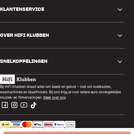
KLANTENSERVICE
Contactgegevens
OVER HIFI KLUBBEN
Vragen en antwoorden
Ruilen en retourneren
Winkel zoeken
Bestelling herroepen
SNELKOPPELINGEN
Over ons
Levering
Klantenclub
Cadeaubonnen
Algemene voorwaarden
Luisteravond
Bij HiFi Klubben draait alles om beeld en geluid – niet om koelkasten,
Bouwen met geluid
wasmachines en staafmixers. Bij ons krijg je voor iedere euro onvergetelijke
Privacybeleid
Prijsvragen
muziek- en filmervaringen.
Meer over ons
Montage en installatie
Werken bij HiFi Klubben
Huur een SOUNDBOKS
Apparaten recyclen