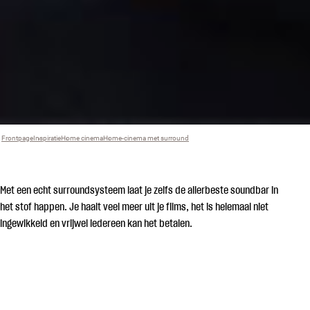
Frontpage
Inspiratie
›
Home cinema
›
Home-cinema met surround
›
Met een echt surroundsysteem laat je zelfs de allerbeste soundbar in
het stof happen. Je haalt veel meer uit je films, het is helemaal niet
ingewikkeld en vrijwel iedereen kan het betalen.
HOME-CINEMA MET SURROUND
WAT IS DAT?