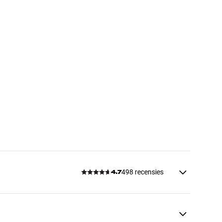
498 recensies
4.7