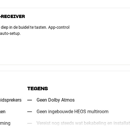
-RECEIVER
ep in de buidel te tasten. App-control
 auto-setup.
TEGENS
idsprekers
Geen Dolby Atmos
gen
Geen ingebouwde HEOS multiroom
aming
Vereist nog steeds wat bekabeling en installat