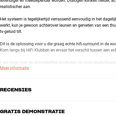
levendiger en meeslepender worden. Dialogen klinken helder, acti
realistischer aan.
Het systeem is tegelijkertijd verrassend eenvoudig in het dagelijk
werkt, kun je gewoon achterover leunen en genieten van een thu
tv-geluid tilt.
Dit is de oplossing voor u die graag echte hifi-surround in de w
Kom langs bij HiFi Klubben en ervaar het verschil tussen een ec
Lees meer over de afzonderlijke producten op onze productpagi
Meer informatie
RECENSIES
GRATIS DEMONSTRATIE
5