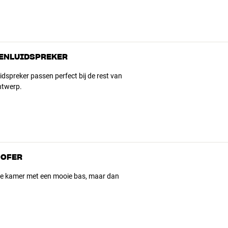
DENLUIDSPREKER
idspreker passen perfect bij de rest van
ntwerp.
OOFER
l je kamer met een mooie bas, maar dan