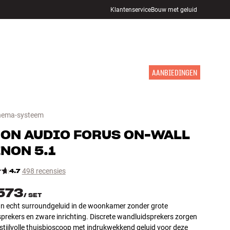
Klantenservice
Bouw met geluid
WINKELS
INLOGGEN
WINKELWAGEN
INSPIRATIE
MERKEN
NIEUW
AANBIEDINGEN
nema-systeem
ON AUDIO
FORUS ON-WALL
ENON 5.1
4.7
498 recensies
.573
/
SET
an echt surroundgeluid in de woonkamer zonder grote
sprekers en zware inrichting. Discrete wandluidsprekers zorgen
stijlvolle thuisbioscoop met indrukwekkend geluid voor deze