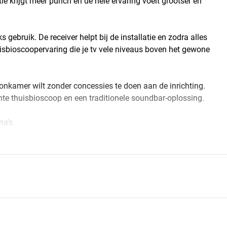
e krijgt meer punch en de hele ervaring voelt grootser en
s gebruik. De receiver helpt bij de installatie en zodra alles
isbioscoopervaring die je tv vele niveaus boven het gewone
oonkamer wilt zonder concessies te doen aan de inrichting.
hte thuisbioscoop en een traditionele soundbar-oplossing.
na's.
379