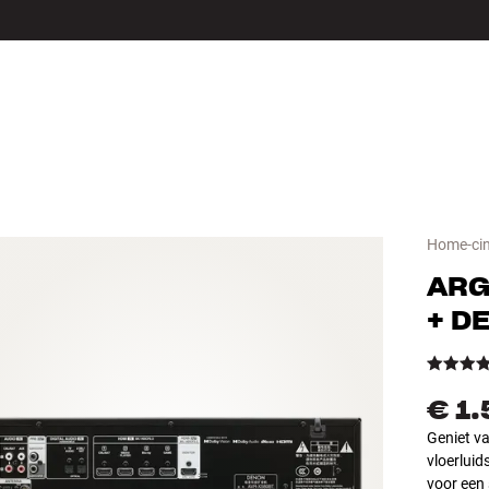
LS
ACCESSOIRES
Home-ci
ARG
+ D
€ 1
Geniet v
vloerluid
voor een 