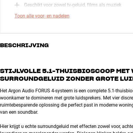
Geschikt voor zowel tv-geluid, films als muziek
Toon alle voor- en nadelen
BESCHRIJVING
STIJLVOLLE 5.1-THUISBIOSCOOP ME
SURROUNDGELUID ZONDER GROTE LU
Het Argon Audio FORUS 4-systeem is een complete 5.1-thuisbios
woonkamer te domineren met grote luidsprekers. Met vier discre
ruimtebesparende oplossing die perfect past in moderne woningen, 
van een soundbar.
Hier krijgt u echte surroundgeluid met effecten zowel voor, acht