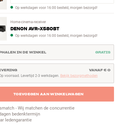
Op werkdagen voor 16:00 besteld, morgen bezorgd!
Home-cinema-receiver
DENON AVR-X580BT
Op werkdagen voor 16:00 besteld, morgen bezorgd!
PHALEN IN DE WINKEL
GRATIS
EVERING
VANAF € 0
Op voorraad. Levertijd 2-3 werkdagen.
Bekijk bezorgmethoden
p voorraad. Levertijd 2-3 werkdagen
TOEVOEGEN AAN WINKELWAGEN
jsmatch - Wij matchen de concurrentie
dagen bedenktermijn
aar ledengarantie