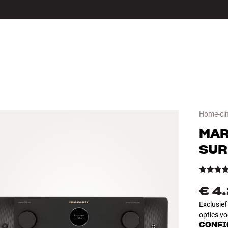
LS
ACCESSOIRES
Home-ci
MA
SU
€ 4
Exclusie
opties vo
CONFI