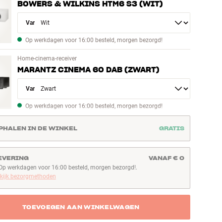
BOWERS & WILKINS HTM6 S3 (WIT)
Variant
Op werkdagen voor 16:00 besteld, morgen bezorgd!
Home-cinema-receiver
MARANTZ CINEMA 60 DAB (ZWART)
Variant
Op werkdagen voor 16:00 besteld, morgen bezorgd!
PHALEN IN DE WINKEL
GRATIS
EVERING
VANAF € 0
Op werkdagen voor 16:00 besteld, morgen bezorgd!.
p werkdagen voor 16:00 besteld, morgen bezorgd!
kijk bezorgmethoden
TOEVOEGEN AAN WINKELWAGEN