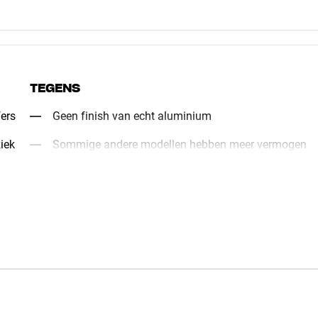
TEGENS
fers
Geen finish van echt aluminium
iek
Sommige andere modellen hebben meer vermogen