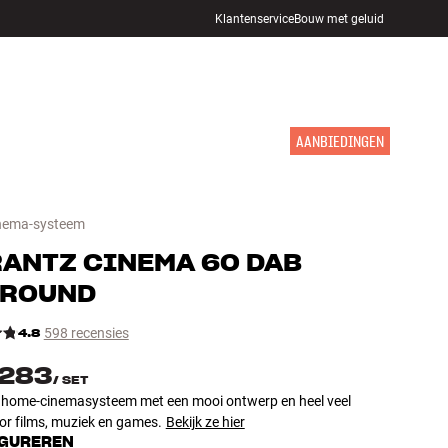
Klantenservice
Bouw met geluid
WINKELS
INLOGGEN
WINKELWAGEN
INSPIRATIE
MERKEN
NIEUW
AANBIEDINGEN
nema-systeem
RANTZ
CINEMA 60 DAB
RROUND
4.8
598 recensies
.283
/
SET
f home-cinemasysteem met een mooi ontwerp en heel veel
or films, muziek en games.
Bekijk ze hier
GUREREN