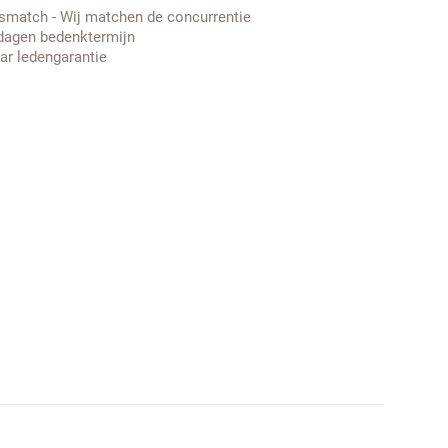
jsmatch - Wij matchen de concurrentie
dagen bedenktermijn
aar ledengarantie