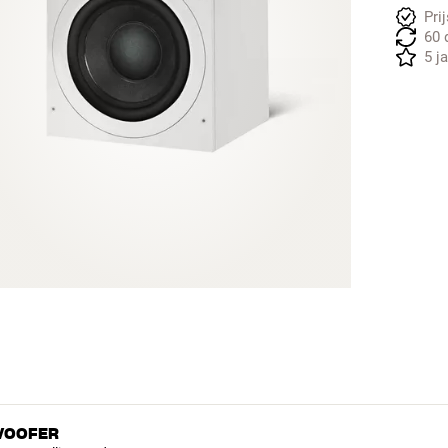
Pri
60 
5 j
WOOFER