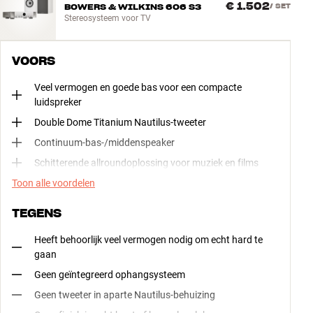
€ 1.502
BOWERS & WILKINS 606 S3
/
SET
Stereosysteem voor TV
VOORS
Veel vermogen en goede bas voor een compacte
luidspreker
Double Dome Titanium Nautilus-tweeter
Continuum-bas-/middenspeaker
Schitterende allroundoplossing voor muziek en films
Toon alle voordelen
TEGENS
Heeft behoorlijk veel vermogen nodig om echt hard te
gaan
Geen geïntegreerd ophangsysteem
Geen tweeter in aparte Nautilus-behuizing