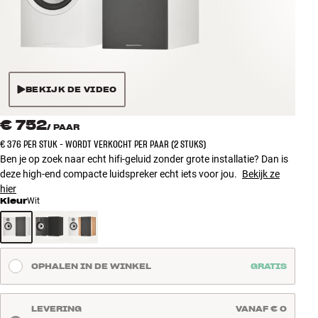
Accessoires
INSPIRATIE
MERKEN
BEKIJK DE VIDEO
NIEUW
€ 752
/
PAAR
€ 376 PER STUK - WORDT VERKOCHT PER PAAR (2 STUKS)
AANBIEDINGEN
Ben je op zoek naar echt hifi-geluid zonder grote installatie? Dan is
deze high-end compacte luidspreker echt iets voor jou.
Bekijk ze
hier
Winkels
Kleur
Wit
Klantenservice
Inloggen
Klantenservice
Bouw met geluid
OPHALEN IN DE WINKEL
GRATIS
LEVERING
VANAF € 0