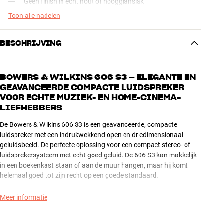
Geen finish in echt hout of hoogglanslak
Toon alle nadelen
BESCHRIJVING
BOWERS & WILKINS 606 S3 – ELEGANTE EN
GEAVANCEERDE COMPACTE LUIDSPREKER
VOOR ECHTE MUZIEK- EN HOME-CINEMA-
LIEFHEBBERS
De Bowers & Wilkins 606 S3 is een geavanceerde, compacte
luidspreker met een indrukwekkend open en driedimensionaal
geluidsbeeld. De perfecte oplossing voor een compact stereo- of
luidsprekersysteem met echt goed geluid. De 606 S3 kan makkelijk
in een boekenkast staan of aan de muur hangen, maar hij komt
helemaal goed tot zijn recht op een goede standaard.
De solide 6,5” Continuum-bas-/middenspeaker en de exclusieve
Meer informatie
Double Dome-tweeter met Nautilus-ontwerp zorgen ervoor dat alle