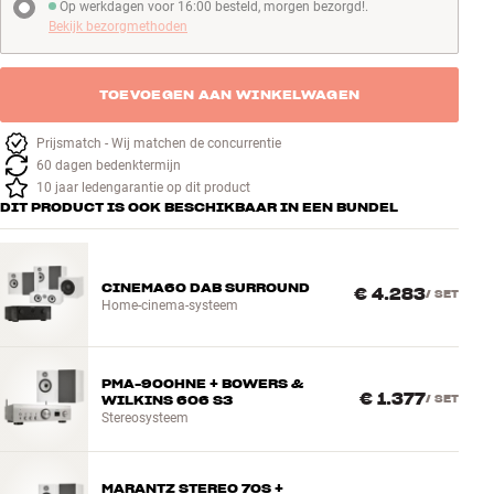
Op werkdagen voor 16:00 besteld, morgen bezorgd!.
Op werkdagen voor 16:00 besteld, morgen bezorgd!
Bekijk bezorgmethoden
TOEVOEGEN AAN WINKELWAGEN
Prijsmatch - Wij matchen de concurrentie
60 dagen bedenktermijn
10 jaar ledengarantie op dit product
DIT PRODUCT IS OOK BESCHIKBAAR IN EEN BUNDEL
CINEMA60 DAB SURROUND
€ 4.283
/
SET
Home-cinema-systeem
PMA-900HNE + BOWERS &
€ 1.377
WILKINS 606 S3
/
SET
Stereosysteem
MARANTZ STEREO 70S +