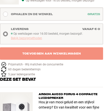
Op werkdagen voor 16:00 besteld, morgen bezorgd!
OPHALEN IN DE WINKEL
GRATIS
LEVERING
VANAF € 0
Op werkdagen voor 16:00 besteld, morgen bezorgd!.
Op werkdagen voor 16:00 besteld, morgen bezorgd!
Bekijk bezorgmethoden
TOEVOEGEN AAN WINKELWAGEN
Prijsmatch - Wij matchen de concurrentie
60 dagen bedenktermijn
5 jaar ledengarantie
DEZE SET BEVAT
ARGON AUDIO FORUS 4 COMPACTE
LUIDSPREKER
Hou je van mooi geluid en een stijlvol
ontwerp? En van kwaliteit voor een fijne