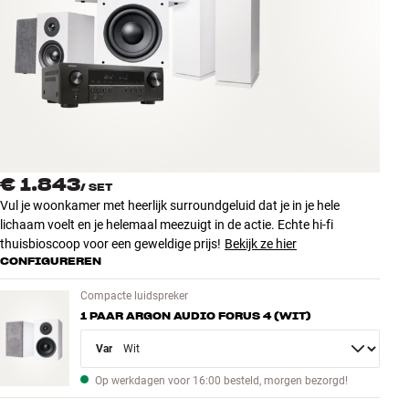
Accessoires
INSPIRATIE
MERKEN
NIEUW
€ 1.843
/
SET
AANBIEDINGEN
Vul je woonkamer met heerlijk surroundgeluid dat je in je hele
lichaam voelt en je helemaal meezuigt in de actie. Echte hi-fi
thuisbioscoop voor een geweldige prijs!
Bekijk ze hier
Winkels
CONFIGUREREN
Klantenservice
Inloggen
Compacte luidspreker
Klantenservice
1 PAAR ARGON AUDIO FORUS 4 (WIT)
Bouw met geluid
Variant
Op werkdagen voor 16:00 besteld, morgen bezorgd!