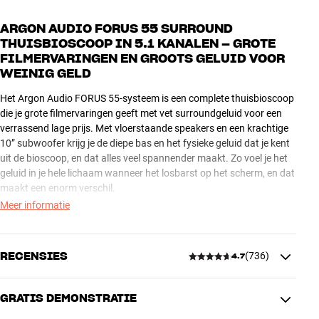
ARGON AUDIO FORUS 55 SURROUND
THUISBIOSCOOP IN 5.1 KANALEN – GROTE
FILMERVARINGEN EN GROOTS GELUID VOOR
WEINIG GELD
Het Argon Audio FORUS 55-systeem is een complete thuisbioscoop
die je grote filmervaringen geeft met vet surroundgeluid voor een
verrassend lage prijs. Met vloerstaande speakers en een krachtige
10” subwoofer krijg je de diepe bas en het fysieke geluid dat je kent
uit de bioscoop, en dat alles veel spannender maakt. Zo voel je het
geluid in je hele lichaam wanneer het losbarst op het scherm, en dat
maakt een enorm verschil.
Meer informatie
NIETS VERSLAAT HET ECHTE WERK
Dit is een echte surround-thuisbioscoop met geluid van voren én
RECENSIES
van achteren, zodat je helemaal in de actie op het scherm wordt
(
736
)
4.7
gezogen. Je ontkomt niet helemaal aan wat kabels en installatie,
maar gelukkig helpt de receiver je daarbij. Mocht je toch ergens over
GRATIS DEMONSTRATIE
twijfelen, dan staan we natuurlijk altijd klaar om je te helpen.
4.7