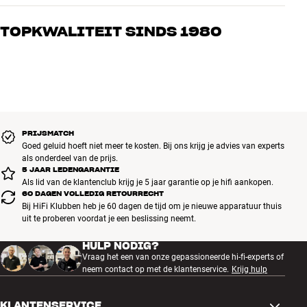
Onze medewerkers zijn echte liefhebbers die de producten door en
door kennen en gepassioneerd zijn over goed geluid – voor zowel
TOPKWALITEIT SINDS 1980
muziek als home cinema. Vertel ons wat je zoekt, dan vinden we
samen de perfecte oplossing voor jouw wensen en budget
Alle producten van HiFi Klubben voor muziek, home cinema en tv
zijn zorgvuldig geselecteerd en gebouwd om jarenlang mee te gaan.
Goed voor je portemonnee én het milieu.
BOEK EEN EXPERT
PRIJSMATCH
Goed geluid hoeft niet meer te kosten. Bij ons krijg je advies van experts
als onderdeel van de prijs.
5 JAAR LEDENGARANTIE
Als lid van de klantenclub krijg je 5 jaar garantie op je hifi aankopen.
60 DAGEN VOLLEDIG RETOURRECHT
Bij HiFi Klubben heb je 60 dagen de tijd om je nieuwe apparatuur thuis
uit te proberen voordat je een beslissing neemt.
HULP NODIG?
Vraag het een van onze gepassioneerde hi-fi-experts of
neem contact op met de klantenservice.
Krijg hulp
KLANTENSERVICE