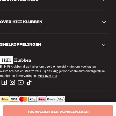
Contactgegevens
OVER HIFI KLUBBEN
Vragen en antwoorden
Ruilen en retourneren
Winkel zoeken
Bestelling herroepen
SNELKOPPELINGEN
Over ons
Levering
Klantenclub
Cadeaubonnen
Algemene voorwaarden
Luisteravond
Bij HiFi Klubben draait alles om beeld en geluid – niet om koelkasten,
Bouwen met geluid
wasmachines en staafmixers. Bij ons krijg je voor iedere euro onvergetelijke
Privacybeleid
Prijsvragen
muziek- en filmervaringen.
Meer over ons
Montage en installatie
Werken bij HiFi Klubben
Huur een SOUNDBOKS
Apparaten recyclen
HiFi Klubben Netherlands B.V. - KvK-nummer: 34230560
Productreviews
TOEVOEGEN AAN WINKELWAGEN