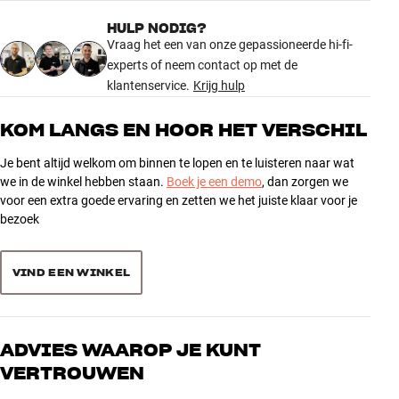
Als alles eenmaal staat, kunnen jij en je gezin lekker achterover
HULP NODIG?
leunen op de bank en genieten van een filmervaring waar geen
736 recensies
Vraag het een van onze gepassioneerde hi-fi-
enkele soundbar-oplossing ooit bij in de buurt komt. Kom langs bij
experts of neem contact op met de
HiFi Klubben en ervaar echte surround-thuisbioscoop. We beloven
klantenservice.
Krijg hulp
dat je er geen spijt van krijgt!
5
546
4
150
KOM LANGS EN HOOR HET VERSCHIL
Lees meer over de afzonderlijke producten op onze
3
productpagina’s.
33
Je bent altijd welkom om binnen te lopen en te luisteren naar wat
2
1
we in de winkel hebben staan.
Boek je een demo
, dan zorgen we
voor een extra goede ervaring en zetten we het juiste klaar voor je
1
6
bezoek
Sorteer producten op
VIND EEN WINKEL
ADVIES WAAROP JE KUNT
VERTROUWEN