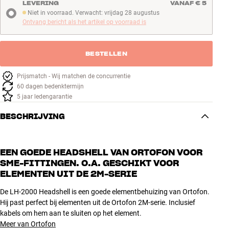
LEVERING
VANAF € 5
Niet in voorraad. Verwacht: vrijdag 28 augustus
Niet in voorraad. Verwacht: vrijdag 28 augustus
Ontvang bericht als het artikel op voorraad is
BESTELLEN
Prijsmatch - Wij matchen de concurrentie
60 dagen bedenktermijn
5 jaar ledengarantie
BESCHRIJVING
EEN GOEDE HEADSHELL VAN ORTOFON VOOR
SME-FITTINGEN. O.A. GESCHIKT VOOR
ELEMENTEN UIT DE 2M-SERIE
De LH-2000 Headshell is een goede elementbehuizing van Ortofon.
Hij past perfect bij elementen uit de Ortofon 2M-serie. Inclusief
kabels om hem aan te sluiten op het element.
Meer van Ortofon