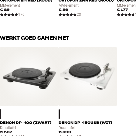
ORTOFON 2M RED (ROOD)
ORTOFON 2MR RED (ROOD)
ORTOFON
MM-element
MM-element
MM-elemen
€ 89
€ 89
€ 177
170
23
WERKT GOED SAMEN MET
DENON DP-400 (ZWART)
DENON DP-450USB (WIT)
Draaitafel
Draaitafel
€ 507
€ 599