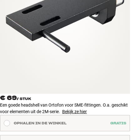
Accessoires
INSPIRATIE
MERKEN
NIEUW
AANBIEDINGEN
Winkels
Klantenservice
€ 69
Inloggen
/
STUK
Klantenservice
Een goede headshell van Ortofon voor SME-fittingen. O.a. geschikt
Bouw met geluid
voor elementen uit de 2M-serie.
Bekijk ze hier
OPHALEN IN DE WINKEL
GRATIS