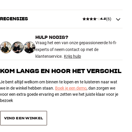
RECENSIES
(
6
)
4.2
HULP NODIG?
4.2
Vraag het een van onze gepassioneerde hi-fi-
experts of neem contact op met de
klantenservice.
Krijg hulp
6 recensies
KOM LANGS EN HOOR HET VERSCHIL
5
3
Je bent altijd welkom om binnen te lopen en te luisteren naar wat
4
1
we in de winkel hebben staan.
Boek je een demo
, dan zorgen we
3
voor een extra goede ervaring en zetten we het juiste klaar voor je
2
bezoek
2
0
1
0
VIND EEN WINKEL
Sorteer producten op