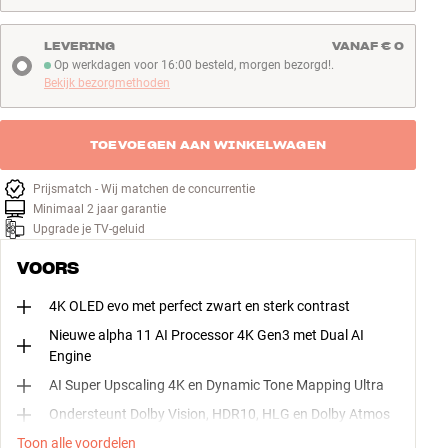
voor meer informatie en registratie.
LEVERING
VANAF € 0
Bekijk ze hier
Op werkdagen voor 16:00 besteld, morgen bezorgd!.
Op werkdagen voor 16:00 besteld, morgen bezorgd!
Bekijk bezorgmethoden
TOEVOEGEN AAN WINKELWAGEN
Prijsmatch - Wij matchen de concurrentie
Minimaal 2 jaar garantie
Upgrade je TV-geluid
VOORS
4K OLED evo met perfect zwart en sterk contrast
Nieuwe alpha 11 AI Processor 4K Gen3 met Dual AI
Engine
AI Super Upscaling 4K en Dynamic Tone Mapping Ultra
Ondersteunt Dolby Vision, HDR10, HLG en Dolby Atmos
Toon alle voordelen