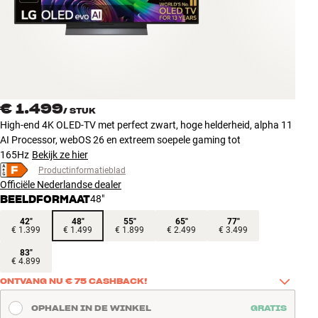
Accessoires
INSPIRATIE
MERKEN
€ 1.499
/
STUK
NIEUW
High-end 4K OLED-TV met perfect zwart, hoge helderheid, alpha 11
AI Processor, webOS 26 en extreem soepele gaming tot
AANBIEDINGEN
165Hz
Bekijk ze hier
Productinformatieblad
Officiële Nederlandse dealer
Winkels
BEELDFORMAAT
48"
Klantenservice
Inloggen
42"
48"
55"
65"
77"
€ 1.399
€ 1.499
€ 1.899
€ 2.499
€ 3.499
Klantenservice
Bouw met geluid
83"
€ 4.899
ONTVANG NU € 75 CASHBACK!
Ontvang € 75 cashback bij aankoop tussen 1 juni 2026 en 31 
OPHALEN IN DE WINKEL
GRATIS
augustus 2026 van dit deelnemend promotiemodel LG TV. Klik hier 