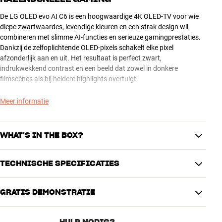
De LG OLED evo AI C6 is een hoogwaardige 4K OLED-TV voor wie
diepe zwartwaardes, levendige kleuren en een strak design wil
combineren met slimme AI-functies en serieuze gamingprestaties.
Dankzij de zelfoplichtende OLED-pixels schakelt elke pixel
afzonderlijk aan en uit. Het resultaat is perfect zwart,
indrukwekkend contrast en een beeld dat zowel in donkere
filmscènes als bij heldere highlights overtuigt.
Voor 2026 heeft LG de C-serie een flinke upgrade gegeven met de
Meer informatie
alpha 11 AI Processor 4K Gen3. Deze processor gebruikt AI Super
Upscaling 4K, Dynamic Tone Mapping Ultra en AI HDR Remastering
om scherpte, contrast, helderheid en kleurweergave continu te
WHAT'S IN THE BOX?
optimaliseren. Zo haal je meer detail uit films, series, sport en
games, ook wanneer de bronkwaliteit niet perfect is.
TECHNISCHE SPECIFICATIES
AI Magic Remote MR26
Ook voor gamers is de C6 een echte krachtpatser. Met 120Hz
Batterijen voor de afstandsbediening
native refresh rate en VRR tot 165Hz, NVIDIA G-SYNC, AMD
GRATIS DEMONSTRATIE
Tafelstandaard
FreeSync Premium, ALLM, Game Optimizer en een responstijd van
IMAGE
Stroomkabel
minder dan 0,1 ms ben je klaar voor snelle console- en pc-gaming.
Resolutie
4K Ultra HD
Snelstartgids / documentatie
Dolby Vision Gaming wordt ondersteund tot 4K/120Hz, zodat je
HULP NODIG?
Schermtype
OLED