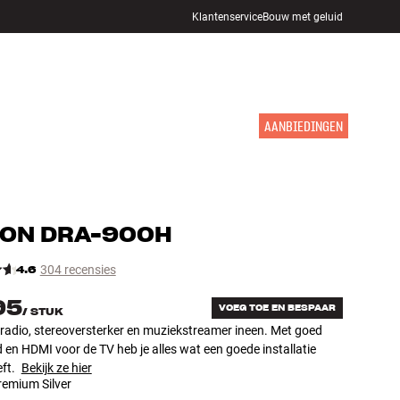
Klantenservice
Bouw met geluid
WINKELS
INLOGGEN
WINKELWAGEN
INSPIRATIE
MERKEN
NIEUW
AANBIEDINGEN
NON
DRA-900H
4.6
304 recensies
95
VOEG TOE EN BESPAAR
/
STUK
adio, stereoversterker en muziekstreamer ineen. Met goed
id en HDMI voor de TV heb je alles wat een goede installatie
eft.
Bekijk ze hier
remium Silver