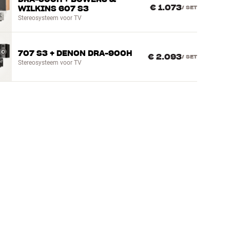
€ 1.073
WILKINS 607 S3
/
SET
Stereosysteem voor TV
707 S3 + DENON DRA-900H
€ 2.093
/
SET
Stereosysteem voor TV