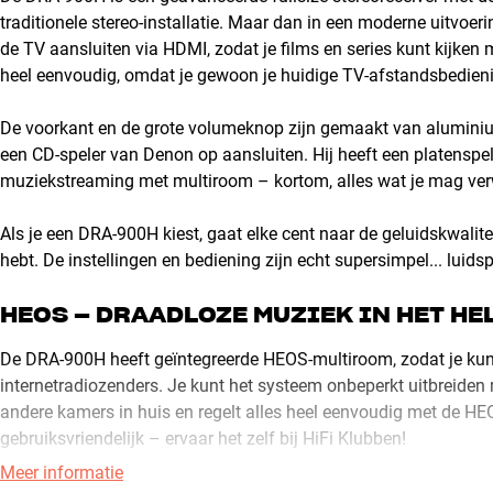
traditionele stereo-installatie. Maar dan in een moderne uitvoe
de TV aansluiten via HDMI, zodat je films en series kunt kijken 
heel eenvoudig, omdat je gewoon je huidige TV-afstandsbedieni
De voorkant en de grote volumeknop zijn gemaakt van aluminium. 
een CD-speler van Denon op aansluiten. Hij heeft een platensp
muziekstreaming met multiroom – kortom, alles wat je mag verwa
Als je een DRA-900H kiest, gaat elke cent naar de geluidskwaliteit
hebt. De instellingen en bediening zijn echt supersimpel... luid
HEOS – DRAADLOZE MUZIEK IN HET HE
De DRA-900H heeft geïntegreerde HEOS-multiroom, zodat je kun
internetradiozenders. Je kunt het systeem onbeperkt uitbreiden
andere kamers in huis en regelt alles heel eenvoudig met de H
gebruiksvriendelijk – ervaar het zelf bij HiFi Klubben!
Meer informatie