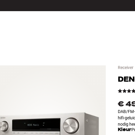
LS
ACCESSOIRES
Receiver
DE
€ 4
DAB/FM-r
hifi-gelu
nodig he
Kleur
P