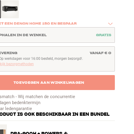
ET EEN DENON HOME 150 EN BESPAAR
 product samen met een Denon Home 150 en bespaar € 100 op 
PHALEN IN DE WINKEL
GRATIS
er. Een eenvoudige manier om goed geluid mee te nemen naar 
uimte – bijvoorbeeld de keuken, het kantoor of de slaapkamer.
EVERING
VANAF € 0
hier
Op werkdagen voor 16:00 besteld, morgen bezorgd!.
p werkdagen voor 16:00 besteld, morgen bezorgd!
kijk bezorgmethoden
TOEVOEGEN AAN WINKELWAGEN
jsmatch - Wij matchen de concurrentie
dagen bedenktermijn
aar ledengarantie
RODUCT IS OOK BESCHIKBAAR IN EEN BUNDEL
DRA-900H + BOWERS &