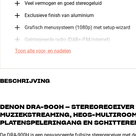
Veel vermogen en goed stereogeluid
Exclusieve finish van aluminium
Grafisch menusysteem (1080p) met setup-wizard
Geïntegreerde radio (DAB+/FM/internet)
Toon alle voor- en nadelen
BESCHRIJVING
DENON DRA-900H – STEREORECEIVER M
MUZIEKSTREAMING, HEOS-MULTIROOM
PLATENSPELERINGANG EN SCHITTEREN
De DRA-900H is een geavanceerde fullsize stereoreceiver met de