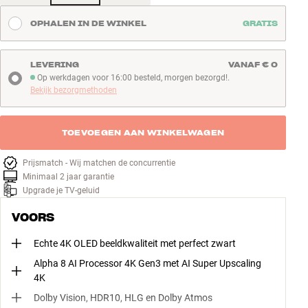
OPHALEN IN DE WINKEL
GRATIS
LEVERING
VANAF € 0
Op werkdagen voor 16:00 besteld, morgen bezorgd!.
Op werkdagen voor 16:00 besteld, morgen bezorgd!
Bekijk bezorgmethoden
TOEVOEGEN AAN WINKELWAGEN
Prijsmatch - Wij matchen de concurrentie
Minimaal 2 jaar garantie
Upgrade je TV-geluid
VOORS
Echte 4K OLED beeldkwaliteit met perfect zwart
Alpha 8 AI Processor 4K Gen3 met AI Super Upscaling
4K
Dolby Vision, HDR10, HLG en Dolby Atmos