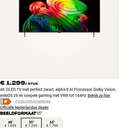
Accessoires
INSPIRATIE
MERKEN
NIEUW
AANBIEDINGEN
Winkels
€ 1.299
Klantenservice
/
STUK
4K OLED TV met perfect zwart, alpha 8 AI Processor, Dolby Vision,
Inloggen
webOS 26 en soepele gaming met VRR tot 144Hz
Bekijk ze hier
Klantenservice
Bouw met geluid
Productinformatieblad
Officiële Nederlandse dealer
BEELDFORMAAT
55"
48"
55"
65"
€ 1.099
€ 1.299
€ 1.799