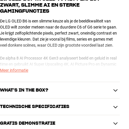
ZWART, SLIMME AI EN STERKE
GAMINGFUNCTIES
De LG OLED B6 is een slimme keuze als je de beeldkwaliteit van
OLED wilt zonder meteen naar de duurdere C6 of G6 serie te gaan.
Je krijgt zelfoplichtende pixels, perfect zwart, oneindig contrast en
levendige kleuren. Dat zie je vooral bij films, series en games met
veel donkere scènes, waar OLED zijn grootste voordeel laat zien.
De alpha 8 AI Processor 4K Gen3 analyseert beeld en geluid in real
time en gebruikt AI Super Upscaling 4K, AI Picture Pro en Dynamic
Tone Mapping Pro om scherpte, contrast en helderheid te
Meer informatie
optimaliseren. Zo ziet ook content in lagere kwaliteit er beter uit op
het 4K OLED scherm.
WHAT'S IN THE BOX?
Voor films en series ondersteunt de B6 Dolby Vision, HDR10, HLG
en Dolby Vision IQ. Met Ambient FILMMAKER MODE blijft het beeld
TECHNISCHE SPECIFICATIES
zo dicht mogelijk bij de bedoeling van de maker, terwijl de TV
LG OLED B6 TV
rekening houdt met het omgevingslicht in de kamer.
AI Magic Remote MR26GA.
GRATIS DEMONSTRATIE
Batterijen voor de afstandsbediening.
IMAGE
Ook voor gaming is de LG OLED B6 sterk uitgerust. Je krijgt een