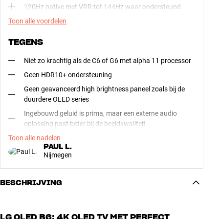
120Hz native met VRR tot 144Hz waar ondersteund
Toon alle voordelen
TEGENS
Niet zo krachtig als de C6 of G6 met alpha 11 processor
Geen HDR10+ ondersteuning
Geen geavanceerd high brightness paneel zoals bij de
duurdere OLED series
Ingebouwd geluid is prima, maar een externe audio
oplossing past beter bij de beeldkwaliteit
Toon alle nadelen
PAUL L.
Nijmegen
BESCHRIJVING
LG OLED B6: 4K OLED TV MET PERFECT