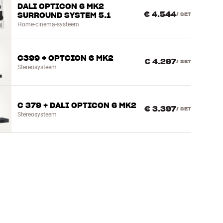
DALI OPTICON 6 MK2
€ 4.544
SURROUND SYSTEM 5.1
/
SET
Home-cinema-systeem
C399 + OPTCION 6 MK2
€ 4.297
/
SET
Stereosysteem
C 379 + DALI OPTICON 6 MK2
€ 3.397
/
SET
Stereosysteem