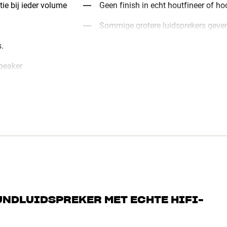
tie bij ieder volume
Geen finish in echt houtfineer of h
Sommige grotere luidsprekers geven 
.
peaker
UNDLUIDSPREKER MET ECHTE HIFI-