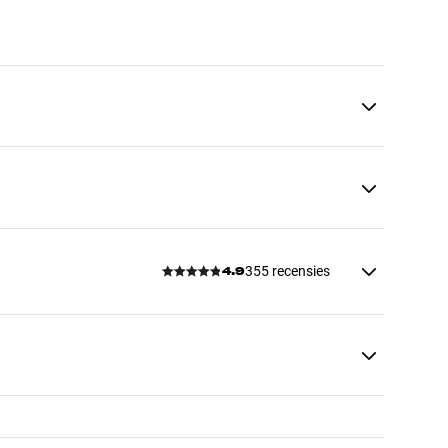
355 recensies
4.9