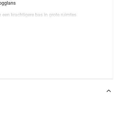
oogglans
een krachtigere bas in grote ruimtes