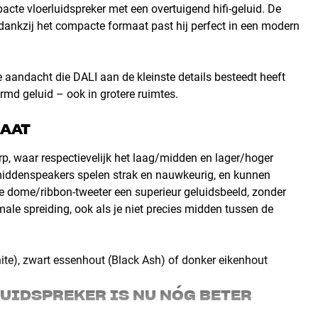
acte vloerluidspreker met een overtuigend hifi-geluid. De
 dankzij het compacte formaat past hij perfect in een modern
andacht die DALI aan de kleinste details besteedt heeft
md geluid – ook in grotere ruimtes.
MAAT
, waar respectievelijk het laag/midden en lager/hoger
middenspeakers spelen strak en nauwkeurig, en kunnen
eve dome/ribbon-tweeter een superieur geluidsbeeld, zonder
male spreiding, ook als je niet precies midden tussen de
ite), zwart essenhout (Black Ash) of donker eikenhout
LUIDSPREKER IS NU NÓG BETER