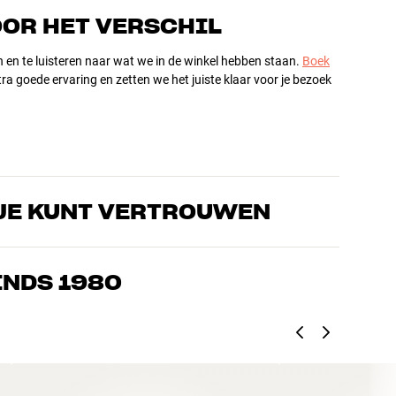
OOR HET VERSCHIL
n en te luisteren naar wat we in de winkel hebben staan.
Boek
ra goede ervaring en zetten we het juiste klaar voor je bezoek
JE KUNT VERTROUWEN
s die de producten door en door kennen en gepassioneerd zijn
ls home cinema. Vertel ons wat je zoekt, dan vinden we samen
INDS 1980
n en budget
ziek, home cinema en tv zijn zorgvuldig geselecteerd en
d voor je portemonnee én het milieu.