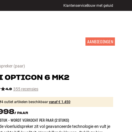
Klantenservice
Bouw met geluid
WINKELS
INLOGGEN
WINKELWAGEN
INSPIRATIE
MERKEN
NIEUW
AANBIEDINGEN
spreker
(paar)
I
OPTICON 6 MK2
4.9
355 recensies
T
4 outlet artikelen beschikbaar
vanaf € 1.450
.998
/
PAAR
 STUK - WORDT VERKOCHT PER PAAR (2 STUKS)
de vloerluidspreker zit vol geavanceerde technologie en vult je