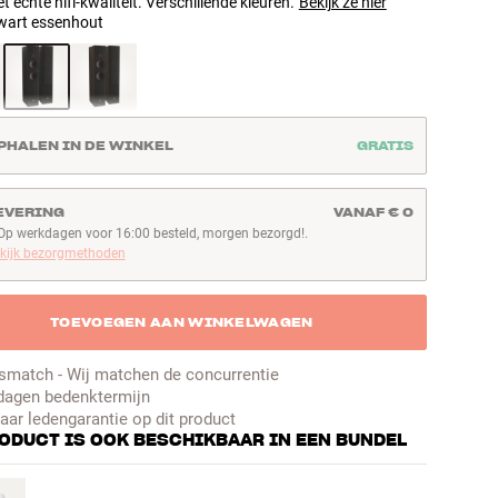
 echte hifi-kwaliteit. Verschillende kleuren.
Bekijk ze hier
wart essenhout
PHALEN IN DE WINKEL
GRATIS
EVERING
VANAF € 0
Op werkdagen voor 16:00 besteld, morgen bezorgd!.
p werkdagen voor 16:00 besteld, morgen bezorgd!
kijk bezorgmethoden
TOEVOEGEN AAN WINKELWAGEN
jsmatch - Wij matchen de concurrentie
dagen bedenktermijn
jaar ledengarantie op dit product
RODUCT IS OOK BESCHIKBAAR IN EEN BUNDEL