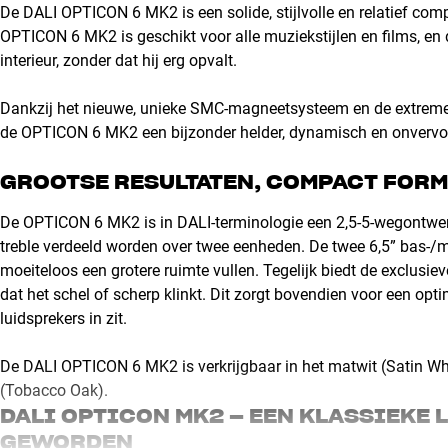
De DALI OPTICON 6 MK2 is een solide, stijlvolle en relatief comp
OPTICON 6 MK2 is geschikt voor alle muziekstijlen en films, en
interieur, zonder dat hij erg opvalt.
Dankzij het nieuwe, unieke SMC-magneetsysteem en de extreme a
de OPTICON 6 MK2 een bijzonder helder, dynamisch en onvervor
GROOTSE RESULTATEN, COMPACT FOR
De OPTICON 6 MK2 is in DALI-terminologie een 2,5-5-wegontwerp
treble verdeeld worden over twee eenheden. De twee 6,5” bas-/
moeiteloos een grotere ruimte vullen. Tegelijk biedt de exclusi
dat het schel of scherp klinkt. Dit zorgt bovendien voor een opti
luidsprekers in zit.
De DALI OPTICON 6 MK2 is verkrijgbaar in het matwit (Satin Wh
(Tobacco Oak).
DALI OPTICON MK2 – EEN KLASSIEKE 
GEWORDEN