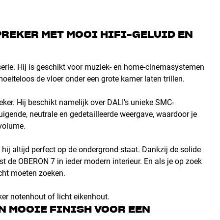
REKER MET MOOI HIFI-GELUID EN
rie. Hij is geschikt voor muziek- en home-cinemasystemen
iteloos de vloer onder een grote kamer laten trillen.
ker. Hij beschikt namelijk over DALI’s unieke SMC-
uigende, neutrale en gedetailleerde weergave, waardoor je
 volume.
hij altijd perfect op de ondergrond staat. Dankzij de solide
t de OBERON 7 in ieder modern interieur. En als je op zoek
 echt moeten zoeken.
er notenhout of licht eikenhout.
N MOOIE FINISH VOOR EEN