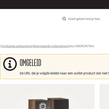
HI-FI
LUIDSPREKERS
PLATENSPELER
KOPTELEFOONS
SURROUND
TV
SYSTEEM
KABE
Skip to content
Frontpage
Luidsprekers
›
Vloerstaande luidsprekers
›
DALIOBERON7WA
›
OMGELEID
De URL die je volgde leidde naar een outlet-product dat niet 