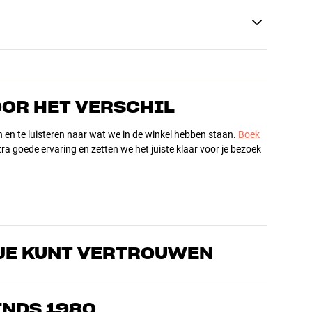
OOR HET VERSCHIL
n en te luisteren naar wat we in de winkel hebben staan.
Boek
ra goede ervaring en zetten we het juiste klaar voor je bezoek
JE KUNT VERTROUWEN
s die de producten door en door kennen en gepassioneerd zijn
ls home cinema. Vertel ons wat je zoekt, dan vinden we samen
INDS 1980
n en budget