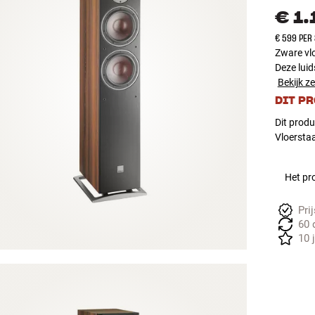
€ 1
€ 599 PER
Zware vlo
Deze luid
Bekijk ze
DIT P
Dit produ
Vloerstaa
Het pro
Pri
60 
10 