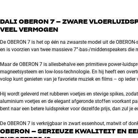
DALI OBERON 7 – ZWARE VLOERLUIDSP
VEEL VERMOGEN
De OBERON 7 is het op één na zwaarste model uit de OBERON-se
en is voorzien van twee massieve 7”-bas-/middenspeakers die moe
Maar de OBERON 7 is allesbehalve een primitieve power-luidspre
magneetsysteem en low-loss-technologie. En hij heeft een overt
volop kunt genieten van je favoriete muziek en films – op ieder
Hij wordt geleverd met rubberen voetjes en stevige spikes, zodat 
aluminium voetjes en de elegant afgeronde stoffen voorkant pas
bent naar een betere luidspreker voor dezelfde prijs, dan zul je
De OBERON 7 is verkrijgbaar in zwart essenhout, matwit of donk
OBERON – SERIEUZE KWALITEIT EN EE