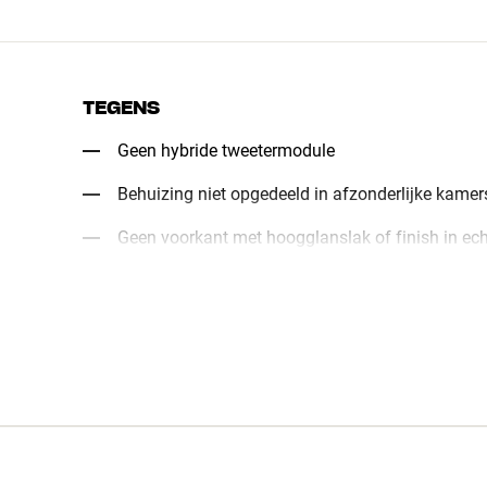
TEGENS
Geen hybride tweetermodule
Behuizing niet opgedeeld in afzonderlijke kamer
Geen voorkant met hoogglanslak of finish in ech