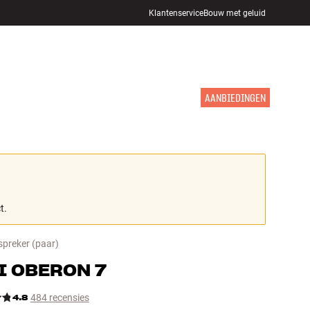
Klantenservice
Bouw met geluid
WINKELS
INLOGGEN
WINKELWAGEN
INSPIRATIE
MERKEN
NIEUW
AANBIEDINGEN
t.
spreker
(paar)
I
OBERON 7
4.8
484 recensies