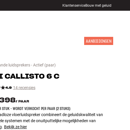
Klantenservice
Bouw met geluid
WINKELS
INLOGGEN
WINKELWAGEN
INSPIRATIE
MERKEN
NIEUW
AANBIEDINGEN
nde luidsprekers - Actief
(paar)
I
CALLISTO 6 C
4.9
14 recensies
.398
/
PAAR
ER STUK - WORDT VERKOCHT PER PAAR (2 STUKS)
dloze vloerluidspreker combineert de geluidskwaliteit van
ele systemen met de onuitputtelijke mogelijkheden van
g.
Bekijk ze hier