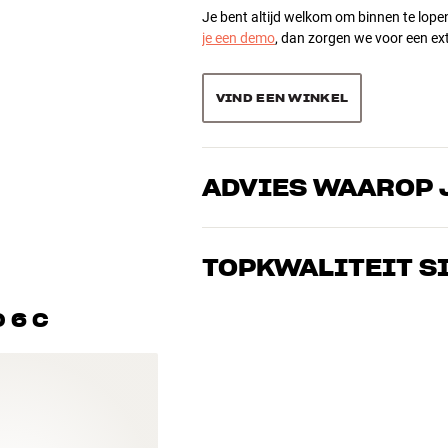
Je bent altijd welkom om binnen te lope
een gepatenteerde, state-of-the-art versterkerchip die is
je een demo
, dan zorgen we voor een ext
ke aan deze module is dat hij een ongekend hoog vermogen
conden lang. En dat is meer dan genoeg voor de dynamische
Sorteer producten op
VIND EEN WINKEL
len van ieder 250 watt die de belasting van de verschillende
rmde watts voor echte muzieksignalen, een heel andere
ADVIES WAAROP 
250 watt continu vermogen. Wat je merkt is dat dit vermogen
Onze medewerkers zijn echte liefhebber
ers komt.
grijze luidsprekerdoek)
over goed geluid – voor zowel muziek a
TOPKWALITEIT S
de perfecte oplossing voor jouw wense
converter zorgen voor de digitale signaalbehandeling in de
 voor de analoge versterkingstrap, zodat je kunt rekenen op
oogte x diepte)
Alle producten van HiFi Klubben voor mu
 6 C
 x hoogte x diepte)
gebouwd om jarenlang mee te gaan. Goe
BOEK EEN EXPERT
I alle speakers zo goed onder controle heeft, heeft het een
te drijft, zonder dat ze beginnen te vervormen. Je kunt de
eerder ‘stop’ dan je luidsprekers!
HUB COMPACT (24-bit/96kHz)