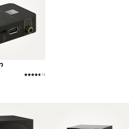
MAGNEETSYSTEEM
)
 speciaal ontworpen versie van DALI’s revolutionaire en
ntie ontwikkeld werd voor de high-end EPICON-serie. Linear
ieuw magnetisch materiaal, SMC (Soft Magnetic
nder geleidend vermogen (1000 tot 10.000 keer minder dan
y (witte/lichtgrijze luidsprekerdoek), Tobacco Oak (donker
 gevolg van wervelstroom (niet-lineaire,
T)
ortom, SMC heeft lineaire magnetische eigenschappen in het
orming waar traditionele magneetsystemen mee te kampen
16
 in iedere gewenste vorm gegoten worden.
wkeurig gekalibreerde koperen kap die op zijn beurt
le, maar tegelijk geniale en gepatenteerde oplossing.
nten uit CALLISTO hoort, wordt pas duidelijk hoeveel
gebied.
rden in de DALI-fabriek zelf ontwikkeld en geproduceerd.