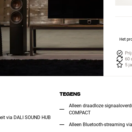
Het pro
Pri
60 
5 j
TEGENS
Alleen draadloze signaalove
COMPACT
iteit via DALI SOUND HUB
Alleen Bluetooth-streaming