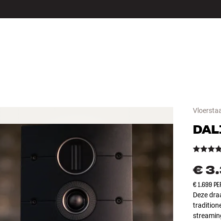
LS
ACCESSOIRES
Vloerstaa
DAL
€ 3
€ 1.699 P
Deze draa
tradition
streamin