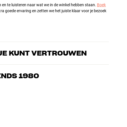
n en te luisteren naar wat we in de winkel hebben staan.
Boek
ra goede ervaring en zetten we het juiste klaar voor je bezoek
JE KUNT VERTROUWEN
s die de producten door en door kennen en gepassioneerd zijn
ls home cinema. Vertel ons wat je zoekt, dan vinden we samen
INDS 1980
n en budget
ziek, home cinema en tv zijn zorgvuldig geselecteerd en
d voor je portemonnee én het milieu.