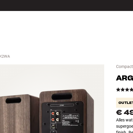
LS
ACCESSOIRES
K2WA
Compacte 
ARG
OUTLE
€ 4
Alles wa
supergoe
finish.
Be