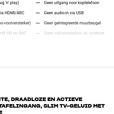
ug ’n’ play)
Geen uitgang voor koptelefoon
t via HDMI/ARC
Geen audio-in via USB
o-voorversterker)
Geen geïntegreerde muurbeugel
 aptX HD en AAC
Geen volumeregelaar op voorkant
TE, DRAADLOZE EN ACTIEVE
TAFELINGANG, SLIM TV-GELUID MET
E