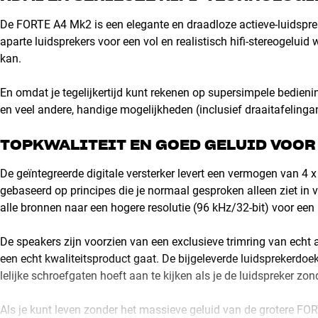
De FORTE A4 Mk2 is een elegante en draadloze actieve-luidspre
aparte luidsprekers voor een vol en realistisch hifi-stereogelu
kan.
En omdat je tegelijkertijd kunt rekenen op supersimpele bedien
en veel andere, handige mogelijkheden (inclusief draaitafelingan
TOPKWALITEIT EN GOED GELUID VOOR
De geïntegreerde digitale versterker levert een vermogen van 4 x
gebaseerd op principes die je normaal gesproken alleen ziet in
alle bronnen naar een hogere resolutie (96 kHz/32-bit) voor een 
De speakers zijn voorzien van een exclusieve trimring van echt 
een echt kwaliteitsproduct gaat. De bijgeleverde luidsprekerdo
lelijke schroefgaten hoeft aan te kijken als je de luidspreker zon
Als je kunt leven zonder het massieve geluid van de grotere FOR