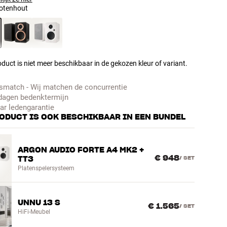
otenhout
duct is niet meer beschikbaar in de gekozen kleur of variant.
jsmatch - Wij matchen de concurrentie
dagen bedenktermijn
aar ledengarantie
RODUCT IS OOK BESCHIKBAAR IN EEN BUNDEL
ARGON AUDIO FORTE A4 MK2 +
€ 948
TT3
/
SET
Platenspelersysteem
UNNU 13 S
€ 1.565
/
SET
HiFi-Meubel