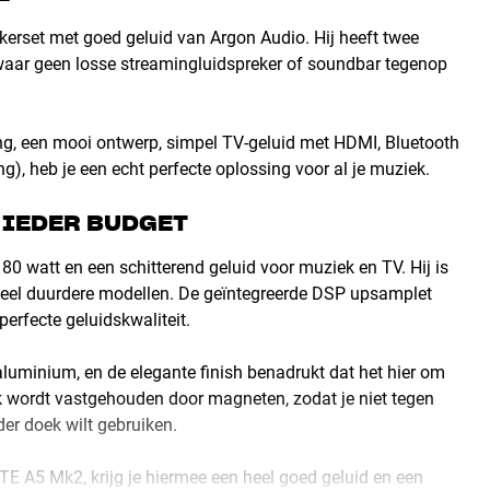
kerset met goed geluid van Argon Audio. Hij heeft twee
id waar geen losse streamingluidspreker of soundbar tegenop
ing, een mooi ontwerp, simpel TV-geluid met HDMI, Bluetooth
g), heb je een echt perfecte oplossing voor al je muziek.
 IEDER BUDGET
 80 watt en een schitterend geluid voor muziek en TV. Hij is
 veel duurdere modellen. De geïntegreerde DSP upsamplet
perfecte geluidskwaliteit.
aluminium, en de elegante finish benadrukt dat het hier om
ek wordt vastgehouden door magneten, zodat je niet tegen
der doek wilt gebruiken.
TE A5 Mk2, krijg je hiermee een heel goed geluid en een