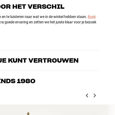
OOR HET VERSCHIL
n en te luisteren naar wat we in de winkel hebben staan.
Boek
ra goede ervaring en zetten we het juiste klaar voor je bezoek
JE KUNT VERTROUWEN
s die de producten door en door kennen en gepassioneerd zijn
ls home cinema. Vertel ons wat je zoekt, dan vinden we samen
INDS 1980
n en budget
ziek, home cinema en tv zijn zorgvuldig geselecteerd en
d voor je portemonnee én het milieu.