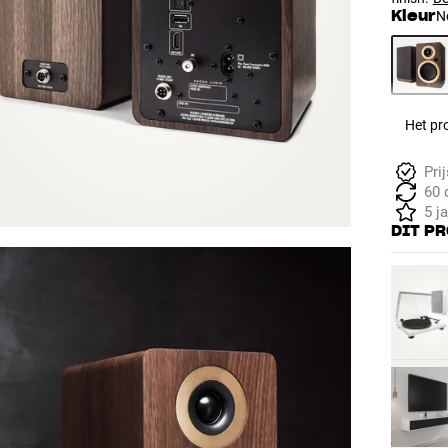
Kleur
N
Het pro
Pri
60 
5 j
DIT P