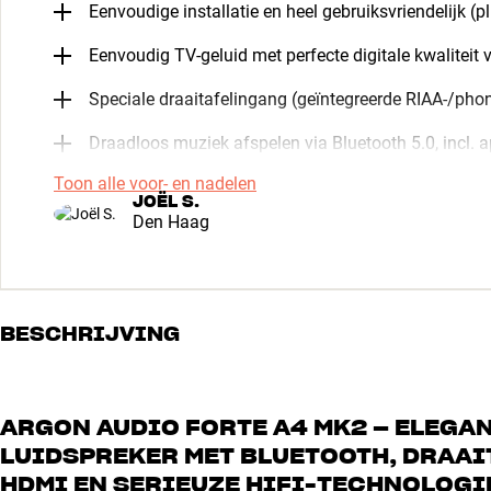
Eenvoudige installatie en heel gebruiksvriendelijk (pl
Eenvoudig TV-geluid met perfecte digitale kwalitei
Speciale draaitafelingang (geïntegreerde RIAA-/phon
Draadloos muziek afspelen via Bluetooth 5.0, incl.
Toon alle voor- en nadelen
JOËL S.
Den Haag
BESCHRIJVING
ARGON AUDIO FORTE A4 MK2 – ELEGAN
LUIDSPREKER MET BLUETOOTH, DRAAI
HDMI EN SERIEUZE HIFI-TECHNOLOGI