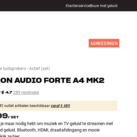
Klantenservice
Bouw met geluid
WINKELS
INLOGGEN
WINKELWAGEN
INSPIRATIE
MERKEN
NIEUW
AANBIEDINGEN
luidsprekers - Actief
(set)
ON AUDIO
FORTE A4 MK2
4.7
289 recensies
T
2 outlet artikelen beschikbaar
vanaf € 489
99
/
SET
t je maar nodig hebt om muziek en TV-geluid te streamen met
d geluid. Bluetooth, HDMI, draaitafelingang en mooie
kijk ze hier