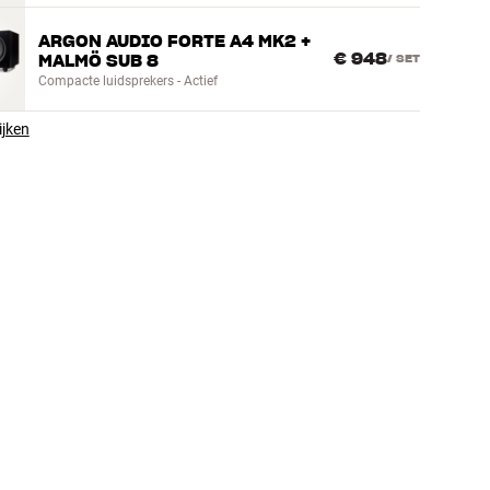
ARGON AUDIO FORTE A4 MK2 +
€ 948
MALMÖ SUB 8
/
SET
Compacte luidsprekers - Actief
ijken