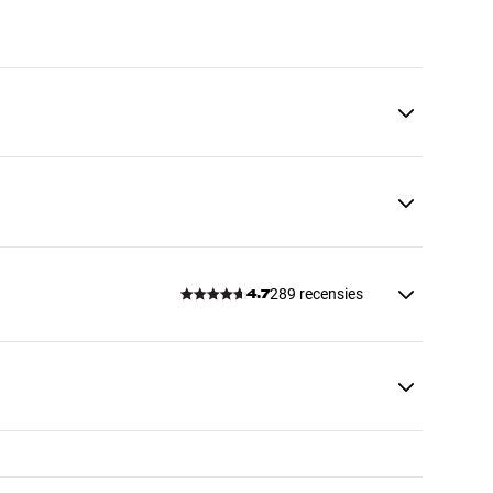
289 recensies
4.7