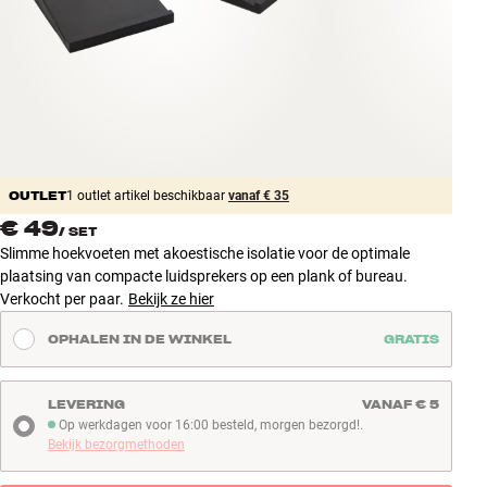
Accessoires
INSPIRATIE
MERKEN
NIEUW
OUTLET
1 outlet artikel beschikbaar
vanaf € 35
€ 49
/
SET
AANBIEDINGEN
Slimme hoekvoeten met akoestische isolatie voor de optimale
plaatsing van compacte luidsprekers op een plank of bureau.
Winkels
Verkocht per paar.
Bekijk ze hier
Klantenservice
OPHALEN IN DE WINKEL
GRATIS
Inloggen
Klantenservice
Bouw met geluid
LEVERING
VANAF € 5
Op werkdagen voor 16:00 besteld, morgen bezorgd!.
Op werkdagen voor 16:00 besteld, morgen bezorgd!
Bekijk bezorgmethoden