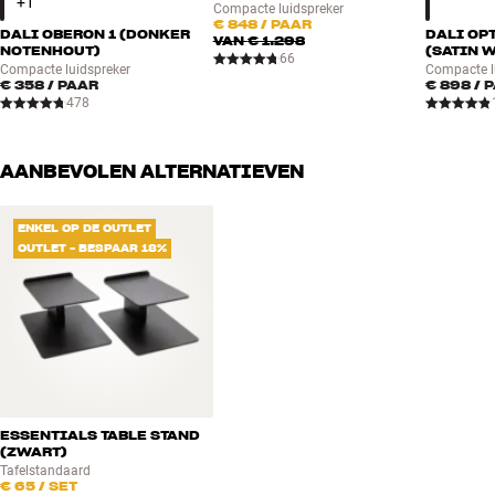
Compacte luidspreker
€ 848
/ PAAR
DALI OBERON 1 (DONKER
DALI OP
VAN
€ 1.298
NOTENHOUT)
(SATIN 
66
Compacte luidspreker
Compacte l
€ 358
/ PAAR
€ 898
/ 
478
AANBEVOLEN ALTERNATIEVEN
ENKEL OP DE OUTLET
OUTLET - BESPAAR 18%
ESSENTIALS TABLE STAND
(ZWART)
Tafelstandaard
€ 65
/ SET