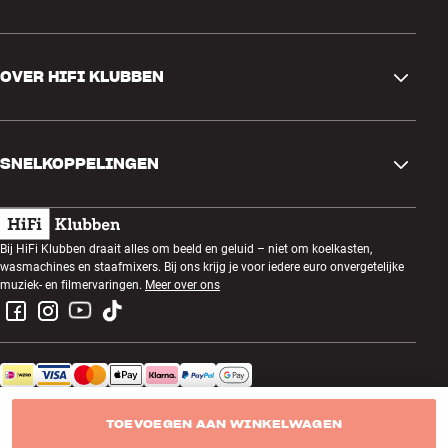
Contactgegevens
OVER HIFI KLUBBEN
Vragen en antwoorden
Ruilen en retourneren
Winkel zoeken
Bestelling herroepen
SNELKOPPELINGEN
Over ons
Levering
Klantenclub
Cadeaubonnen
Algemene voorwaarden
Luisteravond
Bij HiFi Klubben draait alles om beeld en geluid – niet om koelkasten,
Bouwen met geluid
wasmachines en staafmixers. Bij ons krijg je voor iedere euro onvergetelijke
Privacybeleid
Prijsvragen
muziek- en filmervaringen.
Meer over ons
Montage en installatie
Werken bij HiFi Klubben
Huur een SOUNDBOKS
Apparaten recyclen
HiFi Klubben Netherlands B.V. - KvK-nummer: 34230560
Productreviews
TOEVOEGEN AAN WINKELWAGEN
Cookies