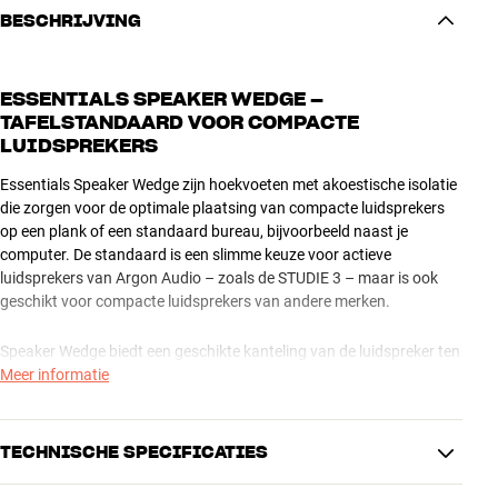
BESCHRIJVING
ESSENTIALS SPEAKER WEDGE –
TAFELSTANDAARD VOOR COMPACTE
LUIDSPREKERS
Essentials Speaker Wedge zijn hoekvoeten met akoestische isolatie
die zorgen voor de optimale plaatsing van compacte luidsprekers
op een plank of een standaard bureau, bijvoorbeeld naast je
computer. De standaard is een slimme keuze voor actieve
luidsprekers van Argon Audio – zoals de STUDIE 3 – maar is ook
geschikt voor compacte luidsprekers van andere merken.
Speaker Wedge biedt een geschikte kanteling van de luidspreker ten
opzichte van je luisterpositie en vermindert ongewenste
Meer informatie
gereflecteerde geluiden van het bureaublad. Je kunt de luidsprekers
ook naar beneden kantelen als ze hoger geplaatst zijn, bijvoorbeeld
op een plank. De slimme achterrand zorgt ervoor dat de
TECHNISCHE SPECIFICATIES
luidsprekers stevig blijven staan en biedt tegelijkertijd ruimte voor
aansluitingen.