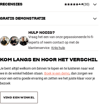
RECENSIES
(
30
)
4.8
AFMETINGEN EN DESIGN
Speaker Wedge is stevig uitgevoerd in siliconenrubber en wordt per
Kleur
Zwart
paar verkocht.
Gewicht (kg)
1,2
GRATIS DEMONSTRATIE
Meer van Essentials
4.8
Gewicht verpakking (kg)
1,4
22 x 23 x 17,5 cm (breedte x
Afmetingen (verpakking)
HULP NODIG?
hoogte x diepte)
30 recensies
Vraag het een van onze gepassioneerde hi-fi-
11,1 x 3,3 x 16,9 cm (breedte x
Afmetingen (product)
experts of neem contact op met de
hoogte x diepte)
klantenservice.
Krijg hulp
5
26
ALGEMENE KARAKTERISTIEKEN
4
3
KOM LANGS EN HOOR HET VERSCHIL
Hoekvoeten voor compacte luidsprekers
3
1
Materiaal: siliconenrubber
Je bent altijd welkom om binnen te lopen en te luisteren naar wat
2
0
we in de winkel hebben staan.
Boek je een demo
, dan zorgen we
Hoek: 9,4º
voor een extra goede ervaring en zetten we het juiste klaar voor je
1
Oppervlak voor luidspreker: 16,1 x 10,8 cm
0
bezoek
Hoogte achterste stopper: 5 mm
Afmetingen: 11,1 x 3,3 x 16,9 cm (BxHxD)
Sorteer producten op
Gewicht: 0,7 kg (per paar)
VIND EEN WINKEL
Kleur: zwart