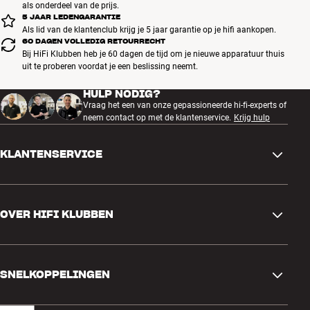
als onderdeel van de prijs.
5 JAAR LEDENGARANTIE
Als lid van de klantenclub krijg je 5 jaar garantie op je hifi aankopen.
60 DAGEN VOLLEDIG RETOURRECHT
Bij HiFi Klubben heb je 60 dagen de tijd om je nieuwe apparatuur thuis
uit te proberen voordat je een beslissing neemt.
HULP NODIG?
Vraag het een van onze gepassioneerde hi-fi-experts of
neem contact op met de klantenservice.
Krijg hulp
KLANTENSERVICE
Contactgegevens
OVER HIFI KLUBBEN
Vragen en antwoorden
Ruilen en retourneren
Winkel zoeken
Bestelling herroepen
SNELKOPPELINGEN
Over ons
Levering
Klantenclub