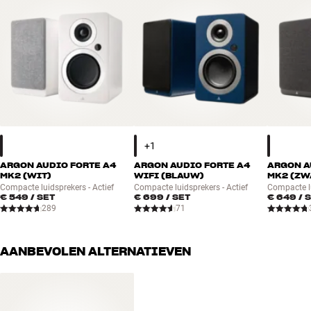
ARGON AUDIO FORTE A4
ARGON AUDIO FORTE A4
ARGON A
MK2 (WIT)
WIFI (BLAUW)
MK2 (ZW
Compacte luidsprekers - Actief
Compacte luidsprekers - Actief
Compacte lu
€ 549
/ SET
€ 699
/ SET
€ 649
/ 
289
71
AANBEVOLEN ALTERNATIEVEN