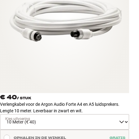
Accessoires
INSPIRATIE
MERKEN
NIEUW
AANBIEDINGEN
Winkels
Klantenservice
€ 40
Inloggen
/
STUK
Klantenservice
Verlengkabel voor de Argon Audio Forte A4 en A5 luidsprekers.
Bouw met geluid
Lengte 10 meter. Leverbaar in zwart en wit.
Kies uitvoering
OPHALEN IN DE WINKEL
GRATIS