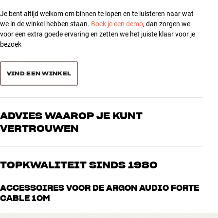
5
19
Je bent altijd welkom om binnen te lopen en te luisteren naar wat
4
3
we in de winkel hebben staan.
Boek je een demo
, dan zorgen we
3
voor een extra goede ervaring en zetten we het juiste klaar voor je
1
bezoek
2
1
1
0
VIND EEN WINKEL
Sorteer producten op
ADVIES WAAROP JE KUNT
VERTROUWEN
Onze medewerkers zijn echte liefhebbers die de producten door en
door kennen en gepassioneerd zijn over goed geluid – voor zowel
TOPKWALITEIT SINDS 1980
muziek als home cinema. Vertel ons wat je zoekt, dan vinden we
samen de perfecte oplossing voor jouw wensen en budget
Alle producten van HiFi Klubben voor muziek, home cinema en tv
ACCESSOIRES VOOR DE ARGON AUDIO FORTE
zijn zorgvuldig geselecteerd en gebouwd om jarenlang mee te gaan.
CABLE 10M
Goed voor je portemonnee én het milieu.
BOEK EEN EXPERT