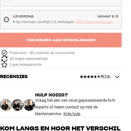
LEVERING
VANAF € 5
Op voorraad. Levertijd 2-3 werkdagen.
Bekijk bezorgmethoden
Op voorraad. Levertijd 2-3 werkdagen
TOEVOEGEN AAN WINKELWAGEN
Prijsmatch - Wij matchen de concurrentie
60 dagen bedenktermijn
5 jaar ledengarantie
RECENSIES
(
24
)
4.7
HULP NODIG?
4.7
Vraag het een van onze gepassioneerde hi-fi-
experts of neem contact op met de
klantenservice.
Krijg hulp
24 recensies
KOM LANGS EN HOOR HET VERSCHIL