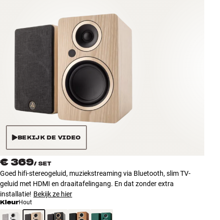
Accessoires
INSPIRATIE
MERKEN
NIEUW
AANBIEDINGEN
Winkels
BEKIJK DE VIDEO
Klantenservice
Inloggen
€ 369
/
SET
Klantenservice
Goed hifi-stereogeluid, muziekstreaming via Bluetooth, slim TV-
Bouw met geluid
geluid met HDMI en draaitafelingang. En dat zonder extra
installatie!
Bekijk ze hier
Kleur
Hout