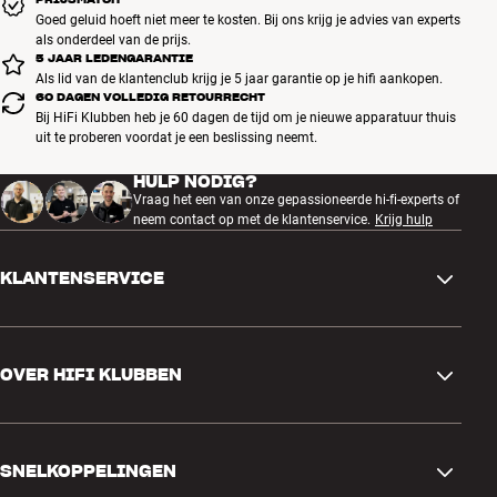
Goed geluid hoeft niet meer te kosten. Bij ons krijg je advies van experts
als onderdeel van de prijs.
5 JAAR LEDENGARANTIE
Als lid van de klantenclub krijg je 5 jaar garantie op je hifi aankopen.
60 DAGEN VOLLEDIG RETOURRECHT
Bij HiFi Klubben heb je 60 dagen de tijd om je nieuwe apparatuur thuis
uit te proberen voordat je een beslissing neemt.
HULP NODIG?
Vraag het een van onze gepassioneerde hi-fi-experts of
neem contact op met de klantenservice.
Krijg hulp
KLANTENSERVICE
Contactgegevens
OVER HIFI KLUBBEN
Vragen en antwoorden
Ruilen en retourneren
Winkel zoeken
Bestelling herroepen
SNELKOPPELINGEN
Over ons