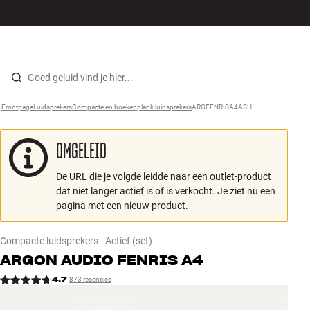
Hi-fi
MENU
WINKELS
INLOGGEN
WINKELWAGEN
Luidsprekers
Skip to content
Frontpage
Luidsprekers
›
Compacte en boekenplank luidsprekers
›
ARGFENRISA4ASH
›
Platenspeler
OMGELEID
Koptelefoons
De URL die je volgde leidde naar een outlet-product
Surround
dat niet langer actief is of is verkocht. Je ziet nu een
pagina met een nieuw product.
Tv
Compacte luidsprekers - Actief
(set)
Systeem
ARGON AUDIO
FENRIS A4
4.7
873 recensies
Kabels