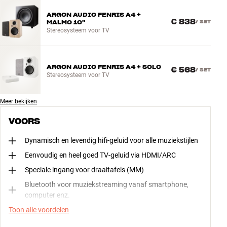
ARGON AUDIO FENRIS A4 +
€ 838
MALMO 10"
/
SET
Stereosysteem voor TV
ARGON AUDIO FENRIS A4 + SOLO
€ 568
/
SET
Stereosysteem voor TV
Meer bekijken
VOORS
Dynamisch en levendig hifi-geluid voor alle muziekstijlen
Eenvoudig en heel goed TV-geluid via HDMI/ARC
Speciale ingang voor draaitafels (MM)
Bluetooth voor muziekstreaming vanaf smartphone,
computer enz.
Toon alle voordelen