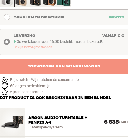
OPHALEN IN DE WINKEL
GRATIS
LEVERING
VANAF € 0
Op werkdagen voor 16:00 besteld, morgen bezorgd!.
Op werkdagen voor 16:00 besteld, morgen bezorgd!
Bekijk bezorgmethoden
TOEVOEGEN AAN WINKELWAGEN
Prijsmatch - Wij matchen de concurrentie
60 dagen bedenktermijn
5 jaar ledengarantie
DIT PRODUCT IS OOK BESCHIKBAAR IN EEN BUNDEL
ARGON AUDIO TURNTABLE +
€ 638
FENRIS A4
/
SET
Platenspelersysteem