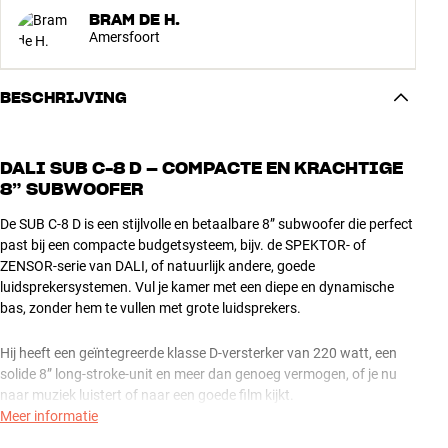
BRAM DE H.
Amersfoort
BESCHRIJVING
DALI SUB C-8 D – COMPACTE EN KRACHTIGE
8” SUBWOOFER
De SUB C-8 D is een stijlvolle en betaalbare 8” subwoofer die perfect
past bij een compacte budgetsysteem, bijv. de SPEKTOR- of
ZENSOR-serie van DALI, of natuurlijk andere, goede
luidsprekersystemen. Vul je kamer met een diepe en dynamische
bas, zonder hem te vullen met grote luidsprekers.
Hij heeft een geïntegreerde klasse D-versterker van 220 watt, een
solide 8” long-stroke-unit en meer dan genoeg vermogen, of je nu
naar muziek luistert of naar een goede film kijkt.
Meer informatie
PERFECT VOOR MUZIEK EN FILMS