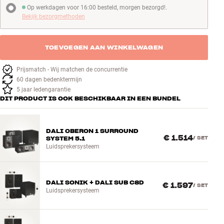
Op werkdagen voor 16:00 besteld, morgen bezorgd!.
Op werkdagen voor 16:00 besteld, morgen bezorgd!
Bekijk bezorgmethoden
TOEVOEGEN AAN WINKELWAGEN
Prijsmatch - Wij matchen de concurrentie
60 dagen bedenktermijn
5 jaar ledengarantie
DIT PRODUCT IS OOK BESCHIKBAAR IN EEN BUNDEL
DALI OBERON 1 SURROUND
€ 1.514
SYSTEM 5.1
/
SET
Luidsprekersysteem
DALI SONIK + DALI SUB C8D
€ 1.597
/
SET
Luidsprekersysteem