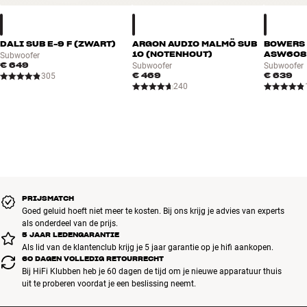
DALI SUB E-9 F (ZWART)
ARGON AUDIO MALMÖ SUB
BOWERS 
10 (NOTENHOUT)
ASW608
Subwoofer
€ 649
Subwoofer
Subwoofer
€ 469
€ 639
305
240
PRIJSMATCH
Goed geluid hoeft niet meer te kosten. Bij ons krijg je advies van experts
als onderdeel van de prijs.
5 JAAR LEDENGARANTIE
Als lid van de klantenclub krijg je 5 jaar garantie op je hifi aankopen.
60 DAGEN VOLLEDIG RETOURRECHT
Bij HiFi Klubben heb je 60 dagen de tijd om je nieuwe apparatuur thuis
uit te proberen voordat je een beslissing neemt.