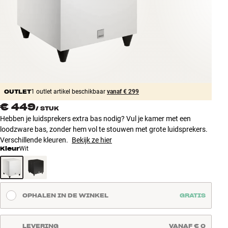
Accessoires
INSPIRATIE
MERKEN
NIEUW
OUTLET
1 outlet artikel beschikbaar
vanaf € 299
€ 449
/
STUK
AANBIEDINGEN
Hebben je luidsprekers extra bas nodig? Vul je kamer met een
loodzware bas, zonder hem vol te stouwen met grote luidsprekers.
Winkels
Verschillende kleuren.
Bekijk ze hier
Klantenservice
Kleur
Wit
Inloggen
Klantenservice
Bouw met geluid
OPHALEN IN DE WINKEL
GRATIS
LEVERING
VANAF € 0