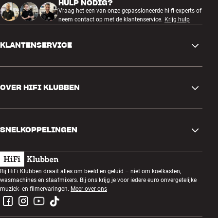
HULP NODIG?
Vraag het een van onze gepassioneerde hi-fi-experts of
neem contact op met de klantenservice.
Krijg hulp
KLANTENSERVICE
Contactgegevens
OVER HIFI KLUBBEN
Vragen en antwoorden
Ruilen en retourneren
Winkel zoeken
Bestelling herroepen
SNELKOPPELINGEN
Over ons
Levering
Klantenclub
Cadeaubonnen
Algemene voorwaarden
Luisteravond
Bij HiFi Klubben draait alles om beeld en geluid – niet om koelkasten,
Bouwen met geluid
wasmachines en staafmixers. Bij ons krijg je voor iedere euro onvergetelijke
Privacybeleid
Prijsvragen
muziek- en filmervaringen.
Meer over ons
Montage en installatie
Werken bij HiFi Klubben
Huur een SOUNDBOKS