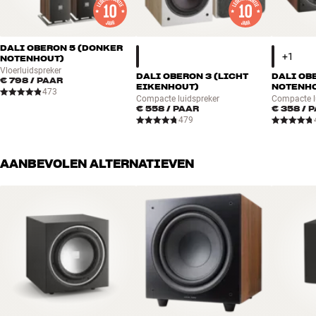
DALI OBERON 5 (DONKER
NOTENHOUT)
Vloerluidspreker
DALI OBERON 3 (LICHT
DALI OB
€ 798
/ PAAR
EIKENHOUT)
NOTENH
473
Compacte luidspreker
Compacte l
€ 558
/ PAAR
€ 358
/ 
479
AANBEVOLEN ALTERNATIEVEN