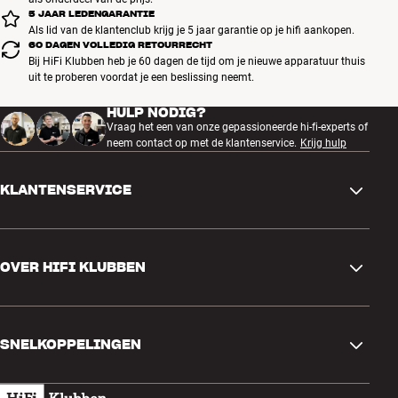
5 JAAR LEDENGARANTIE
Als lid van de klantenclub krijg je 5 jaar garantie op je hifi aankopen.
60 DAGEN VOLLEDIG RETOURRECHT
Bij HiFi Klubben heb je 60 dagen de tijd om je nieuwe apparatuur thuis
uit te proberen voordat je een beslissing neemt.
HULP NODIG?
Vraag het een van onze gepassioneerde hi-fi-experts of
neem contact op met de klantenservice.
Krijg hulp
KLANTENSERVICE
Contactgegevens
OVER HIFI KLUBBEN
Vragen en antwoorden
Ruilen en retourneren
Winkel zoeken
Bestelling herroepen
SNELKOPPELINGEN
Over ons
Levering
Klantenclub