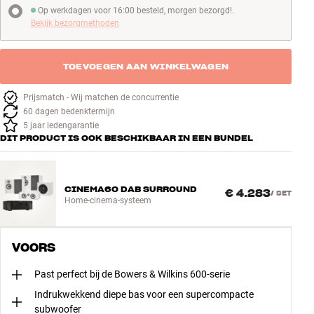
Op werkdagen voor 16:00 besteld, morgen bezorgd!.
Op werkdagen voor 16:00 besteld, morgen bezorgd!
Bekijk bezorgmethoden
TOEVOEGEN AAN WINKELWAGEN
Prijsmatch - Wij matchen de concurrentie
60 dagen bedenktermijn
5 jaar ledengarantie
DIT PRODUCT IS OOK BESCHIKBAAR IN EEN BUNDEL
CINEMA60 DAB SURROUND
€ 4.283
/
SET
Home-cinema-systeem
VOORS
Past perfect bij de Bowers & Wilkins 600-serie
Indrukwekkend diepe bas voor een supercompacte
subwoofer