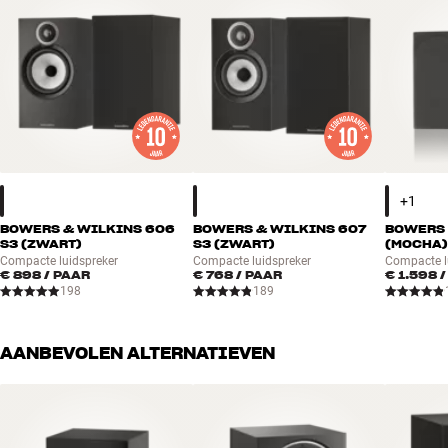
BOWERS & WILKINS 606
BOWERS & WILKINS 607
BOWERS 
S3 (ZWART)
S3 (ZWART)
(MOCHA
Compacte luidspreker
Compacte luidspreker
Compacte l
€ 898
/ PAAR
€ 768
/ PAAR
€ 1.598
/
198
189
AANBEVOLEN ALTERNATIEVEN