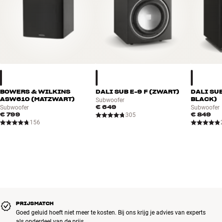
BOWERS & WILKINS
DALI SUB E-9 F (ZWART)
DALI SUB
ASW610 (MATZWART)
BLACK)
Subwoofer
€ 649
Subwoofer
Subwoofer
€ 799
€ 849
305
156
PRIJSMATCH
Goed geluid hoeft niet meer te kosten. Bij ons krijg je advies van experts
als onderdeel van de prijs.