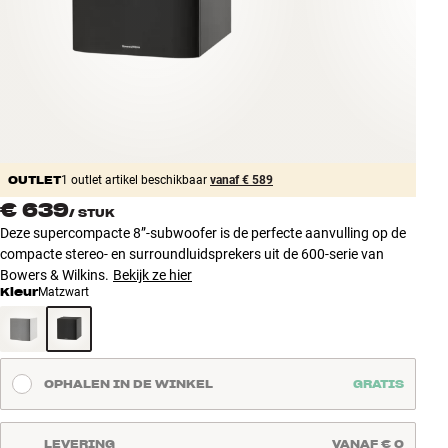
Accessoires
INSPIRATIE
MERKEN
NIEUW
OUTLET
1 outlet artikel beschikbaar
vanaf € 589
€ 639
/
STUK
AANBIEDINGEN
Deze supercompacte 8”-subwoofer is de perfecte aanvulling op de
compacte stereo- en surroundluidsprekers uit de 600-serie van
Winkels
Bowers & Wilkins.
Bekijk ze hier
Klantenservice
Kleur
Matzwart
Inloggen
Klantenservice
Bouw met geluid
OPHALEN IN DE WINKEL
GRATIS
LEVERING
VANAF € 0