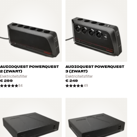
Accessoires
INSPIRATIE
MERKEN
NIEUW
AUDIOQUEST POWERQUEST
AUDIOQUEST POWERQUEST
AANBIEDINGEN
2 (ZWART)
3 (ZWART)
Elektriciteitsfilter
Elektriciteitsfilter
€ 299
€ 249
Winkels
84
49
Klantenservice
Inloggen
Klantenservice
Bouw met geluid