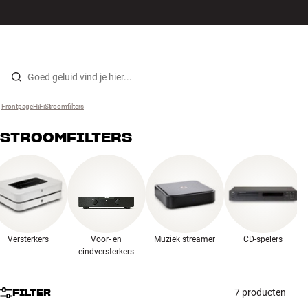
Hi-fi
MENU
WINKELS
INLOGGEN
WINKELWAGEN
Luidsprekers
Skip to content
Frontpage
HiFi
›
Stroomfilters
›
Platenspeler
STROOMFILTERS
Koptelefoons
Surround
Tv
Versterkers
Voor- en
Muziek streamer
CD-spelers
Systeem
eindversterkers
Kabels
FILTER
7 producten