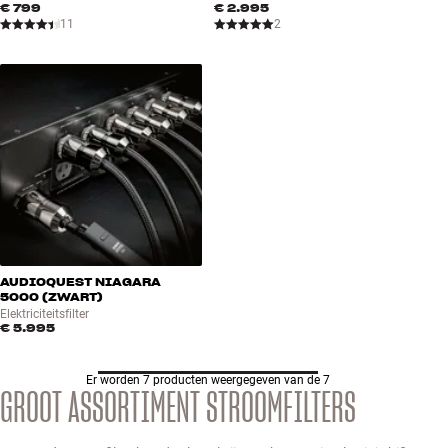
€ 799
€ 2.995
11
2
AUDIOQUEST NIAGARA
5000 (ZWART)
Elektriciteitsfilter
€ 5.995
Er worden 7 producten weergegeven van de 7
GROOT ASSORTIMENT STROOMFILTERS