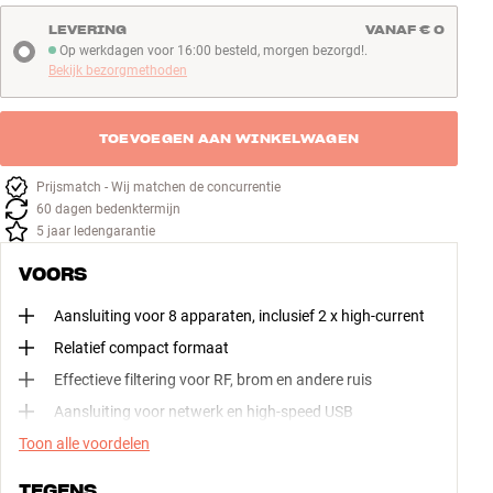
LEVERING
VANAF € 0
Op werkdagen voor 16:00 besteld, morgen bezorgd!.
Op werkdagen voor 16:00 besteld, morgen bezorgd!
Bekijk bezorgmethoden
TOEVOEGEN AAN WINKELWAGEN
Prijsmatch - Wij matchen de concurrentie
60 dagen bedenktermijn
5 jaar ledengarantie
VOORS
Aansluiting voor 8 apparaten, inclusief 2 x high-current
Relatief compact formaat
Effectieve filtering voor RF, brom en andere ruis
Aansluiting voor netwerk en high-speed USB
Toon alle voordelen
TEGENS