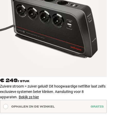
Accessoires
INSPIRATIE
MERKEN
NIEUW
AANBIEDINGEN
Winkels
Klantenservice
€ 249
Inloggen
/
STUK
Klantenservice
Zuivere stroom = zuiver geluid! Dit hoogwaardige netfilter laat zelfs
Bouw met geluid
exclusieve systemen beter klinken. Aansluiting voor 8
apparaten.
Bekijk ze hier
OPHALEN IN DE WINKEL
GRATIS