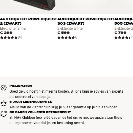
AUDIOQUEST POWERQUEST
AUDIOQUEST POWERQUEST
AUDIOQ
2 (ZWART)
303 (ZWART)
505 (ZW
Elektriciteitsfilter
Elektriciteitsfilter
Elektriciteits
€ 299
€ 599
€ 799
84
6
PRIJSMATCH
Goed geluid hoeft niet meer te kosten. Bij ons krijg je advies van experts
als onderdeel van de prijs.
5 JAAR LEDENGARANTIE
Als lid van de klantenclub krijg je 5 jaar garantie op je hifi aankopen.
60 DAGEN VOLLEDIG RETOURRECHT
Bij HiFi Klubben heb je 60 dagen de tijd om je nieuwe apparatuur thuis
uit te proberen voordat je een beslissing neemt.