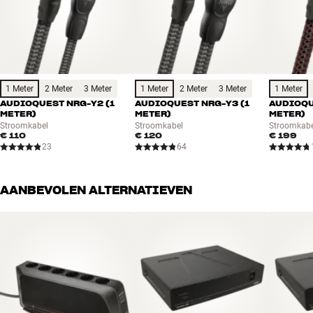
PowerQuest-filter krijgen. Je kunt ook afspreken het filter zelf bij je
thuis te testen – geheel vrijblijvend. Dan kun je horen hoe goed het
klinkt, zonder dat je direct hoeft te betalen.
Meer van AudioQuest
1 Meter
2 Meter
3 Meter
1 Meter
2 Meter
3 Meter
1 Meter
AUDIOQUEST NRG-Y2 (1
AUDIOQUEST NRG-Y3 (1
AUDIOQU
METER)
METER)
METER)
Stroomkabel
Stroomkabel
Stroomkabe
€ 110
€ 120
€ 199
23
64
AANBEVOLEN ALTERNATIEVEN