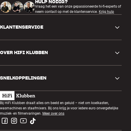
HULP NODIG?
Vraag het een van onze gepassioneerde hi-fi-experts of
neem contact op met de klantenservice.
Krijg hulp
KLANTENSERVICE
Contactgegevens
OVER HIFI KLUBBEN
Vragen en antwoorden
Ruilen en retourneren
Winkel zoeken
Bestelling herroepen
SNELKOPPELINGEN
Over ons
Levering
Klantenclub
Cadeaubonnen
Algemene voorwaarden
Luisteravond
Bij HiFi Klubben draait alles om beeld en geluid – niet om koelkasten,
Bouwen met geluid
wasmachines en staafmixers. Bij ons krijg je voor iedere euro onvergetelijke
Privacybeleid
Prijsvragen
muziek- en filmervaringen.
Meer over ons
Montage en installatie
Werken bij HiFi Klubben
Huur een SOUNDBOKS