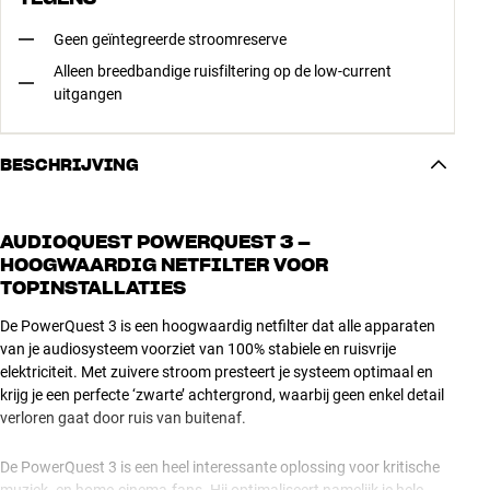
Geen geïntegreerde stroomreserve
Alleen breedbandige ruisfiltering op de low-current
uitgangen
BESCHRIJVING
AUDIOQUEST POWERQUEST 3 –
HOOGWAARDIG NETFILTER VOOR
TOPINSTALLATIES
De PowerQuest 3 is een hoogwaardig netfilter dat alle apparaten
van je audiosysteem voorziet van 100% stabiele en ruisvrije
elektriciteit. Met zuivere stroom presteert je systeem optimaal en
krijg je een perfecte ‘zwarte’ achtergrond, waarbij geen enkel detail
verloren gaat door ruis van buitenaf.
De PowerQuest 3 is een heel interessante oplossing voor kritische
muziek- en home-cinema-fans. Hij optimaliseert namelijk je hele