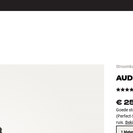
LS
ACCESSOIRES
Stroomk
AUD
€ 2
Goede st
(Perfect-
ruis.
Beki
1 Meter