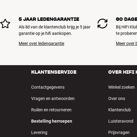
5 JAAR LEDENGARANTIE
60 DAG
Als lid van de klantenclub krijg je 5 jaar
Bij HiFi Kl
garantie op je hifi aankopen.
te proberen
Meer over ledengarantie
Meer over b
KLANTENSERVICE
OVER HIFI
Contactgegevens
Winkel zoeken
Vragen en antwoorden
Over ons
Ruilen en retourneren
Klantenclub
Bestelling herroepen
Luisteravond
Levering
Prijsvragen