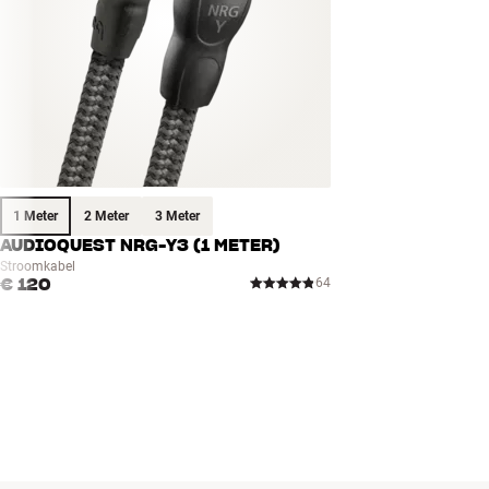
1 Meter
2 Meter
3 Meter
AUDIOQUEST NRG-Y3 (1 METER)
Stroomkabel
€ 120
64