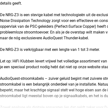
details geeft.
De NRG-Z3 is een stevige kabel met technologieën uit de exclu
Noise Dissipation Technology zorgt voor een effectieve en consis
oppervlak van de PSC-geleiders (Perfect-Surface Copper) heeft d
probleemloze stroomtoevoer. En als je de overstap wilt maken van
naar de nóg exclusievere AudioQuest Thunder-kabel.
De NRG-Z3 is verkrijgbaar met een lengte van 1 tot 3 meter.
Let op: HiFi Klubben levert vrijwel het volledige assortiment 
je een speciaal product nodig hebt dat niet op onze website staa
AudioQuest-stroomkabels – zuiver geluid begint met zuivere st
stroomkabel is een belangrijk onderdeel van je installatie. Natuu
beperkt, maar het krachtige signaal stelt wel hoge eisen aan de 
stroomkabel ligt meestal boven op je signaalkabels, en het is d
Zowel analoge als digitale apparaten (en dat geldt zeker voor D/