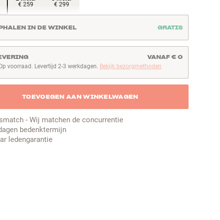
€ 259
€ 299
PHALEN IN DE WINKEL
GRATIS
EVERING
VANAF € 0
Op voorraad. Levertijd 2-3 werkdagen.
Bekijk bezorgmethoden
p voorraad. Levertijd 2-3 werkdagen
TOEVOEGEN AAN WINKELWAGEN
jsmatch - Wij matchen de concurrentie
dagen bedenktermijn
aar ledengarantie