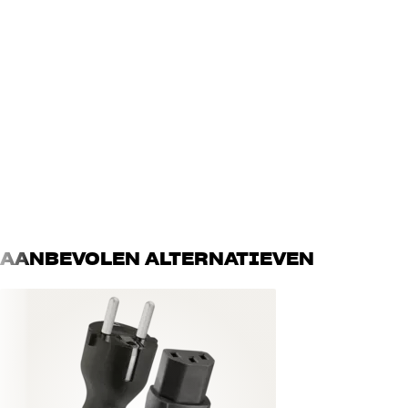
ALGEMENE KARAKTERISTIEKEN
Kleur : Zwart
Aansluiting : Schuko > C-13
Geleidermateriaal :
Afscherming :
Kabellengte : 1 / 2 / 3 meter
Type : Stroomkabel
Geleidermateriaal: PSC (Perfect-Surface Copper)
Zero Characteristic Impedance
Ground Noise Dissipation Technology
AANBEVOLEN ALTERNATIEVEN