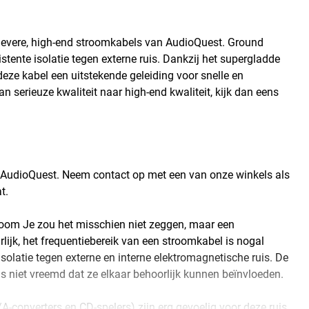
sievere, high-end stroomkabels van AudioQuest. Ground
tente isolatie tegen externe ruis. Dankzij het supergladde
eze kabel een uitstekende geleiding voor snelle en
 serieuze kwaliteit naar high-end kwaliteit, kijk dan eens
van AudioQuest. Neem contact op met een van onze winkels als
t.
room Je zou het misschien niet zeggen, maar een
rlijk, het frequentiebereik van een stroomkabel is nogal
isolatie tegen externe en interne elektromagnetische ruis. De
us niet vreemd dat ze elkaar behoorlijk kunnen beïnvloeden.
A-converters en CD-spelers) zijn erg gevoelig voor deze ruis.