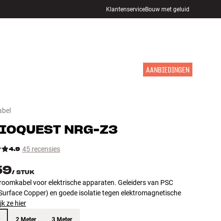
Klantenservice
Bouw met geluid
WINKELS
INLOGGEN
WINKELWAGEN
INSPIRATIE
MERKEN
NIEUW
AANBIEDINGEN
abel
IOQUEST
NRG-Z3
4.9
45 recensies
59
/
STUK
roomkabel voor elektrische apparaten. Geleiders van PSC
Surface Copper) en goede isolatie tegen elektromagnetische
jk ze hier
2 Meter
3 Meter