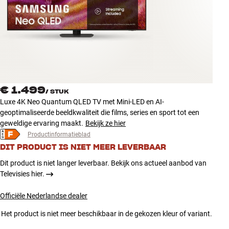
Accessoires
INSPIRATIE
MERKEN
NIEUW
€ 1.499
/
STUK
Luxe 4K Neo Quantum QLED TV met Mini-LED en AI-
AANBIEDINGEN
geoptimaliseerde beeldkwaliteit die films, series en sport tot een
geweldige ervaring maakt.
Bekijk ze hier
Productinformatieblad
Winkels
DIT PRODUCT IS NIET MEER LEVERBAAR
Klantenservice
Inloggen
Dit product is niet langer leverbaar. Bekijk ons actueel aanbod van
Klantenservice
Televisies hier.
Bouw met geluid
Officiële Nederlandse dealer
Het product is niet meer beschikbaar in de gekozen kleur of variant.